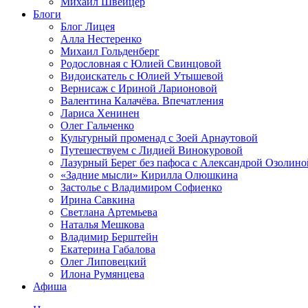
Михаил Швейцер
Блоги
Блог Лицея
Алла Нестеренко
Михаил Гольденберг
Родословная с Юлией Свинцовой
Видоискатель с Юлией Утышевой
Вернисаж с Ириной Ларионовой
Валентина Калачёва. Впечатления
Лариса Хенинен
Олег Гальченко
Культурный променад с Зоей Арнаутовой
Путешествуем с Лидией Винокуровой
Лазурный Берег без пафоса с Александрой Озолино
«Задние мысли» Кирилла Олюшкина
Застолье с Владимиром Софиенко
Ирина Савкина
Светлана Артемьева
Наталья Мешкова
Владимир Берштейн
Екатерина Габалова
Олег Липовецкий
Илона Румянцева
Афиша