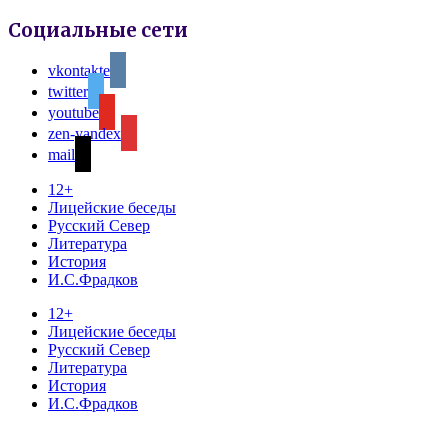
Социальные сети
vkontakte
twitter
youtube
zen-yandex
mail
12+
Лицейские беседы
Русский Север
Литература
История
И.С.Фрадков
12+
Лицейские беседы
Русский Север
Литература
История
И.С.Фрадков