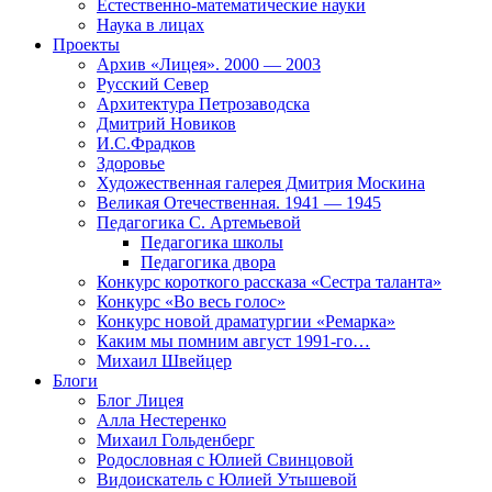
Естественно-математические науки
Наука в лицах
Проекты
Архив «Лицея». 2000 — 2003
Русский Север
Архитектура Петрозаводска
Дмитрий Новиков
И.С.Фрадков
Здоровье
Художественная галерея Дмитрия Москина
Великая Отечественная. 1941 — 1945
Педагогика С. Артемьевой
Педагогика школы
Педагогика двора
Конкурс короткого рассказа «Сестра таланта»
Конкурс «Во весь голос»
Конкурс новой драматургии «Ремарка»
Каким мы помним август 1991-го…
Михаил Швейцер
Блоги
Блог Лицея
Алла Нестеренко
Михаил Гольденберг
Родословная с Юлией Свинцовой
Видоискатель с Юлией Утышевой