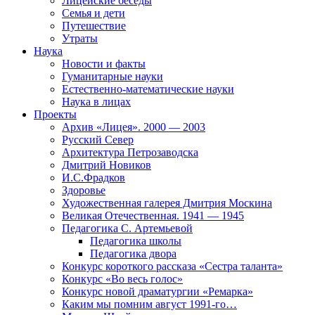
Лицейские беседы
Семья и дети
Путешествие
Утраты
Наука
Новости и факты
Гуманитарные науки
Естественно-математические науки
Наука в лицах
Проекты
Архив «Лицея». 2000 — 2003
Русский Север
Архитектура Петрозаводска
Дмитрий Новиков
И.С.Фрадков
Здоровье
Художественная галерея Дмитрия Москина
Великая Отечественная. 1941 — 1945
Педагогика С. Артемьевой
Педагогика школы
Педагогика двора
Конкурс короткого рассказа «Сестра таланта»
Конкурс «Во весь голос»
Конкурс новой драматургии «Ремарка»
Каким мы помним август 1991-го…