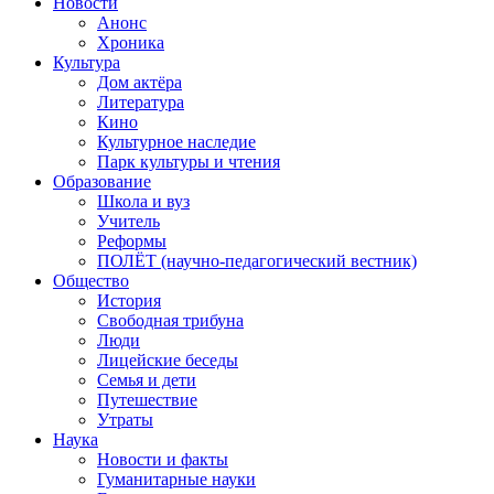
Новости
Анонс
Хроника
Культура
Дом актёра
Литература
Кино
Культурное наследие
Парк культуры и чтения
Образование
Школа и вуз
Учитель
Реформы
ПОЛЁТ (научно-педагогический вестник)
Общество
История
Свободная трибуна
Люди
Лицейские беседы
Семья и дети
Путешествие
Утраты
Наука
Новости и факты
Гуманитарные науки