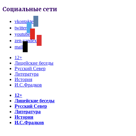
Социальные сети
vkontakte
twitter
youtube
zen-yandex
mail
12+
Лицейские беседы
Русский Север
Литература
История
И.С.Фрадков
12+
Лицейские беседы
Русский Север
Литература
История
И.С.Фрадков