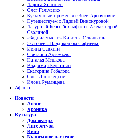
Лариса Хенинен
Олег Гальченко
Культурный променад с Зоей Арнаутовой
Путешествуем с Лидией Винокуровой
Лазурный Берег без пафоса с Александрой
Озолиной
«Задние мысли» Кирилла Олюшкина
Застолье с Владимиром Софиенко
Ирина Савкина
Светлана Артемьева
Наталья Мешкова
Владимир Берштейн
Екатерина Габалова
Олег Липовецкий
Илона Румянцева
Афиша
Новости
Анонс
Хроника
Культура
Дом актёра
Литература
Кино
Культурное наследие