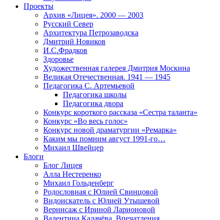
Проекты
Архив «Лицея». 2000 — 2003
Русский Север
Архитектура Петрозаводска
Дмитрий Новиков
И.С.Фрадков
Здоровье
Художественная галерея Дмитрия Москина
Великая Отечественная. 1941 — 1945
Педагогика С. Артемьевой
Педагогика школы
Педагогика двора
Конкурс короткого рассказа «Сестра таланта»
Конкурс «Во весь голос»
Конкурс новой драматургии «Ремарка»
Каким мы помним август 1991-го…
Михаил Швейцер
Блоги
Блог Лицея
Алла Нестеренко
Михаил Гольденберг
Родословная с Юлией Свинцовой
Видоискатель с Юлией Утышевой
Вернисаж с Ириной Ларионовой
Валентина Калачёва. Впечатления