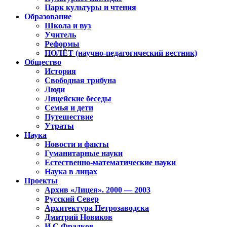
Парк культуры и чтения
Образование
Школа и вуз
Учитель
Реформы
ПОЛЁТ (научно-педагогический вестник)
Общество
История
Свободная трибуна
Люди
Лицейские беседы
Семья и дети
Путешествие
Утраты
Наука
Новости и факты
Гуманитарные науки
Естественно-математические науки
Наука в лицах
Проекты
Архив «Лицея». 2000 — 2003
Русский Север
Архитектура Петрозаводска
Дмитрий Новиков
И.С.Фрадков