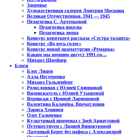
Здоровье
Художественная галерея Дмитрия Москина
Великая Отечественная. 1941 — 1945
Педагогика С. Артемьевой
Педагогика школы
Педагогика двора
Конкурс короткого рассказа «Сестра таланта»
Конкурс «Во весь голос»
Конкурс новой драматургии «Ремарка»
Каким мы помним август 1991-го…
Михаил Швейцер
Блоги
Блог Лицея
Алла Нестеренко
Михаил Гольденберг
Родословная с Юлией Свинцовой
Видоискатель с Юлией Утышевой
Вернисаж с Ириной Ларионовой
Валентина Калачёва. Впечатления
Лариса Хенинен
Олег Гальченко
Культурный променад с Зоей Арнаутовой
Путешествуем с Лидией Винокуровой
Лазурный Берег без пафоса с Александрой