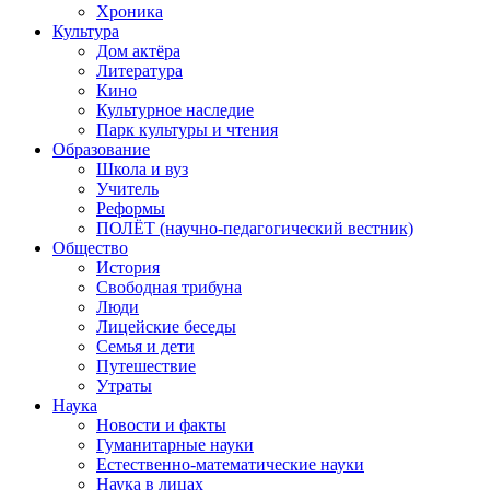
Хроника
Культура
Дом актёра
Литература
Кино
Культурное наследие
Парк культуры и чтения
Образование
Школа и вуз
Учитель
Реформы
ПОЛЁТ (научно-педагогический вестник)
Общество
История
Свободная трибуна
Люди
Лицейские беседы
Семья и дети
Путешествие
Утраты
Наука
Новости и факты
Гуманитарные науки
Естественно-математические науки
Наука в лицах