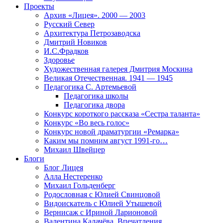
Проекты
Архив «Лицея». 2000 — 2003
Русский Север
Архитектура Петрозаводска
Дмитрий Новиков
И.С.Фрадков
Здоровье
Художественная галерея Дмитрия Москина
Великая Отечественная. 1941 — 1945
Педагогика С. Артемьевой
Педагогика школы
Педагогика двора
Конкурс короткого рассказа «Сестра таланта»
Конкурс «Во весь голос»
Конкурс новой драматургии «Ремарка»
Каким мы помним август 1991-го…
Михаил Швейцер
Блоги
Блог Лицея
Алла Нестеренко
Михаил Гольденберг
Родословная с Юлией Свинцовой
Видоискатель с Юлией Утышевой
Вернисаж с Ириной Ларионовой
Валентина Калачёва. Впечатления