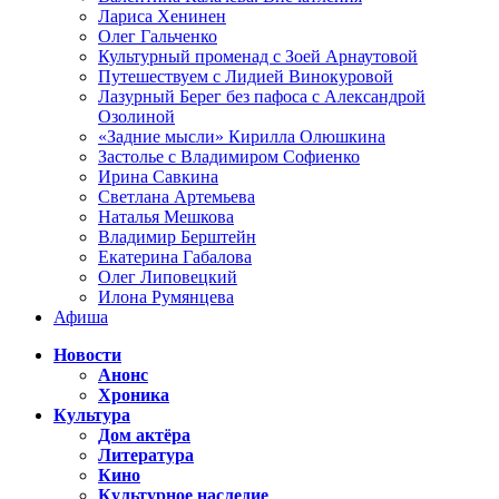
Лариса Хенинен
Олег Гальченко
Культурный променад с Зоей Арнаутовой
Путешествуем с Лидией Винокуровой
Лазурный Берег без пафоса с Александрой
Озолиной
«Задние мысли» Кирилла Олюшкина
Застолье с Владимиром Софиенко
Ирина Савкина
Светлана Артемьева
Наталья Мешкова
Владимир Берштейн
Екатерина Габалова
Олег Липовецкий
Илона Румянцева
Афиша
Новости
Анонс
Хроника
Культура
Дом актёра
Литература
Кино
Культурное наследие