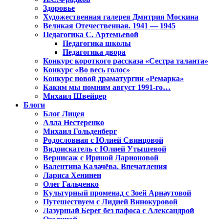
Здоровье
Художественная галерея Дмитрия Москина
Великая Отечественная. 1941 — 1945
Педагогика С. Артемьевой
Педагогика школы
Педагогика двора
Конкурс короткого рассказа «Сестра таланта»
Конкурс «Во весь голос»
Конкурс новой драматургии «Ремарка»
Каким мы помним август 1991-го…
Михаил Швейцер
Блоги
Блог Лицея
Алла Нестеренко
Михаил Гольденберг
Родословная с Юлией Свинцовой
Видоискатель с Юлией Утышевой
Вернисаж с Ириной Ларионовой
Валентина Калачёва. Впечатления
Лариса Хенинен
Олег Гальченко
Культурный променад с Зоей Арнаутовой
Путешествуем с Лидией Винокуровой
Лазурный Берег без пафоса с Александрой