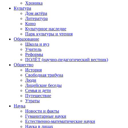
Хроника
Культура
Дом актёра
Литература
Кино
Культурное наследие
Парк культуры и чтения
Образование
Школа и вуз
Учитель
Реформы
ПОЛЁТ (научно-педагогический вестник)
Общество
История
Свободная трибуна
Люди
Лицейские беседы
Семья и дети
Путешествие
Утраты
Наука
Новости и факты
Гуманитарные науки
Естественно-математические науки
Наука в лицах