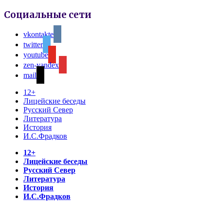
Социальные сети
vkontakte
twitter
youtube
zen-yandex
mail
12+
Лицейские беседы
Русский Север
Литература
История
И.С.Фрадков
12+
Лицейские беседы
Русский Север
Литература
История
И.С.Фрадков