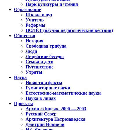
Парк культуры и чтения
Образование
Школа и вуз
Учитель
Реформы
ПОЛЁТ (научно-педагогический вестник)
Общество
История
Свободная трибуна
Люди
Лицейские беседы
Семья и дети
Путешествие
Утраты
Наука
Новости и факты
Гуманитарные науки
Естественно-математические науки
Наука в лицах
Проекты
Архив «Лицея». 2000 — 2003
Русский Север
Архитектура Петрозаводска
Дмитрий Новиков
И.С.Фрадков