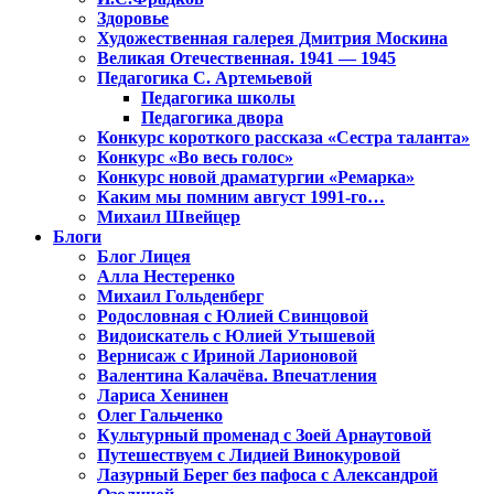
Здоровье
Художественная галерея Дмитрия Москина
Великая Отечественная. 1941 — 1945
Педагогика С. Артемьевой
Педагогика школы
Педагогика двора
Конкурс короткого рассказа «Сестра таланта»
Конкурс «Во весь голос»
Конкурс новой драматургии «Ремарка»
Каким мы помним август 1991-го…
Михаил Швейцер
Блоги
Блог Лицея
Алла Нестеренко
Михаил Гольденберг
Родословная с Юлией Свинцовой
Видоискатель с Юлией Утышевой
Вернисаж с Ириной Ларионовой
Валентина Калачёва. Впечатления
Лариса Хенинен
Олег Гальченко
Культурный променад с Зоей Арнаутовой
Путешествуем с Лидией Винокуровой
Лазурный Берег без пафоса с Александрой