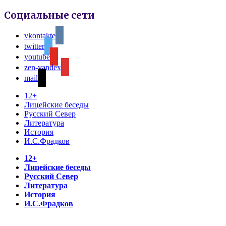
Социальные сети
vkontakte
twitter
youtube
zen-yandex
mail
12+
Лицейские беседы
Русский Север
Литература
История
И.С.Фрадков
12+
Лицейские беседы
Русский Север
Литература
История
И.С.Фрадков