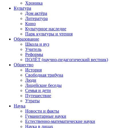
Хроника
Культура
Дом актёра
Литература
Кино
Культурное наследие
Парк культуры и чтения
Образование
Школа и вуз
Учитель
Реформы
ПОЛЁТ (научно-педагогический вестник)
Общество
История
Свободная трибуна
Люди
Лицейские беседы
Семья и дети
Путешествие
Утраты
Наука
Новости и факты
Гуманитарные науки
Естественно-математические науки
Наука в лицах