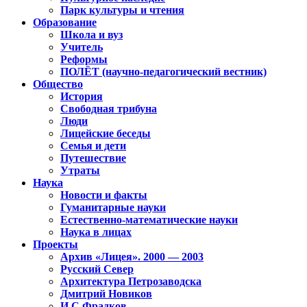
Парк культуры и чтения
Образование
Школа и вуз
Учитель
Реформы
ПОЛЁТ (научно-педагогический вестник)
Общество
История
Свободная трибуна
Люди
Лицейские беседы
Семья и дети
Путешествие
Утраты
Наука
Новости и факты
Гуманитарные науки
Естественно-математические науки
Наука в лицах
Проекты
Архив «Лицея». 2000 — 2003
Русский Север
Архитектура Петрозаводска
Дмитрий Новиков
И.С.Фрадков