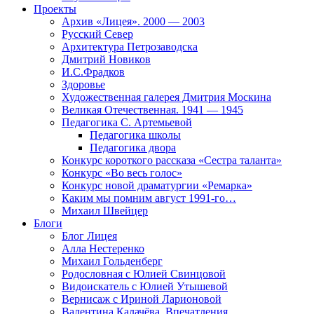
Проекты
Архив «Лицея». 2000 — 2003
Русский Север
Архитектура Петрозаводска
Дмитрий Новиков
И.С.Фрадков
Здоровье
Художественная галерея Дмитрия Москина
Великая Отечественная. 1941 — 1945
Педагогика С. Артемьевой
Педагогика школы
Педагогика двора
Конкурс короткого рассказа «Сестра таланта»
Конкурс «Во весь голос»
Конкурс новой драматургии «Ремарка»
Каким мы помним август 1991-го…
Михаил Швейцер
Блоги
Блог Лицея
Алла Нестеренко
Михаил Гольденберг
Родословная с Юлией Свинцовой
Видоискатель с Юлией Утышевой
Вернисаж с Ириной Ларионовой
Валентина Калачёва. Впечатления