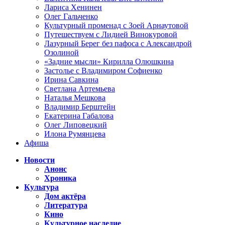
Лариса Хенинен
Олег Гальченко
Культурный променад с Зоей Арнаутовой
Путешествуем с Лидией Винокуровой
Лазурный Берег без пафоса с Александрой
Озолиной
«Задние мысли» Кирилла Олюшкина
Застолье с Владимиром Софиенко
Ирина Савкина
Светлана Артемьева
Наталья Мешкова
Владимир Берштейн
Екатерина Габалова
Олег Липовецкий
Илона Румянцева
Афиша
Новости
Анонс
Хроника
Культура
Дом актёра
Литература
Кино
Культурное наследие