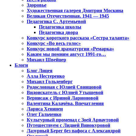
Здоровье
Художественная галерея Дмитрия Москина
Великая Отечественная. 1941 — 1945
Педагогика С. Артемьевой
Педагогика школы
Педагогика двора
Конкурс короткого рассказа «Сестра таланта»
Конкурс «Во весь голос»
Конкурс новой драматургии «Ремарка»
Каким мы помним август 1991-го…
Михаил Швейцер
Блоги
Блог Лицея
Алла Нестеренко
Михаил Гольденберг
Родословная с Юлией Свинцовой
Видоискатель с Юлией Утышевой
Вернисаж с Ириной Ларионовой
Валентина Калачёва. Впечатления
Лариса Хенинен
Олег Гальченко
Культурный променад с Зоей Арнаутовой
Путешествуем с Лидией Винокуровой
Лазурный Берег без пафоса с Александрой