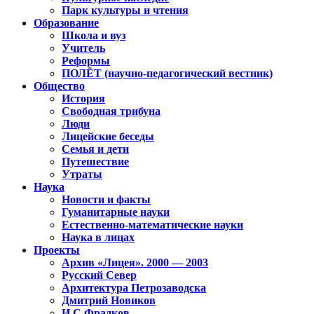
Парк культуры и чтения
Образование
Школа и вуз
Учитель
Реформы
ПОЛЁТ (научно-педагогический вестник)
Общество
История
Свободная трибуна
Люди
Лицейские беседы
Семья и дети
Путешествие
Утраты
Наука
Новости и факты
Гуманитарные науки
Естественно-математические науки
Наука в лицах
Проекты
Архив «Лицея». 2000 — 2003
Русский Север
Архитектура Петрозаводска
Дмитрий Новиков
И.С.Фрадков