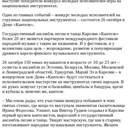
выступят победители конкурса молодых исполнителей игры на
национальных инструментах.
Одно из главных событий – конкурс молодых исполнителей на
струнных национальных инструментах – состоится 26 октября в
Доме «Кантеле».
Государственный ансамбль песни и танца Карелии «Кантеле»
более 20 лет является партнером международного фестиваля
народной музыки с таким же названием. И у фестиваля, и у
коллектива одна цель – возрождение, развитие и популяризация
древнего карело-финского музыкального инструмента.
26 октября 150 юных музыкантов в возрасте от 10 до 23 лет –
солисты и ансамбли из Эстонии, Беларуси, Москвы, Московской
и Ленинградской областей, Удмуртии, Марий Эл и Карелии – в
концертном зале Дома «Кантеле» будут состязаться в
исполнительском мастерстве на инструментах своих народов. В
их руках зазвучат гусли и балалайки, цимбалы и бандуры, крези
и кубызы и, конечно же, кантеле.
– Мы очень рады, что участники конкурса побывают в этих
святых стенах, где когда-то выступала знаменитая сказительница
Ирина Федосова. Узнают, как Виктор Гудков создавал в Карелии
первый кружок кантелистов, выросший в государственный
ансамбль песни и танца. Увидят мастерскую, где как в старину,
изготавливают народные музыкальные инструменты. Желаем