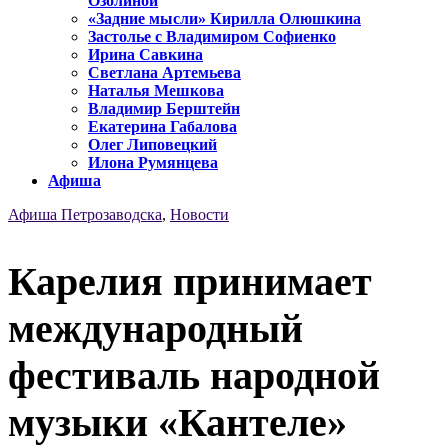
Озолиной
«Задние мысли» Кирилла Олюшкина
Застолье с Владимиром Софиенко
Ирина Савкина
Светлана Артемьева
Наталья Мешкова
Владимир Берштейн
Екатерина Габалова
Олег Липовецкий
Илона Румянцева
Афиша
Афиша Петрозаводска
,
Новости
Карелия принимает
международный
фестиваль народной
музыки «Кантеле»