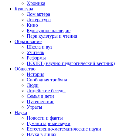
Хроника
Культура
Дом актёра
Литература
Кино
Культурное наследие
Парк культуры и чтения
Образование
Школа и вуз
Учитель
Реформы
ПОЛЁТ (научно-педагогический вестник)
Общество
История
Свободная трибуна
Люди
Лицейские беседы
Семья и дети
Путешествие
Утраты
Наука
Новости и факты
Гуманитарные науки
Естественно-математические науки
Наука в лицах