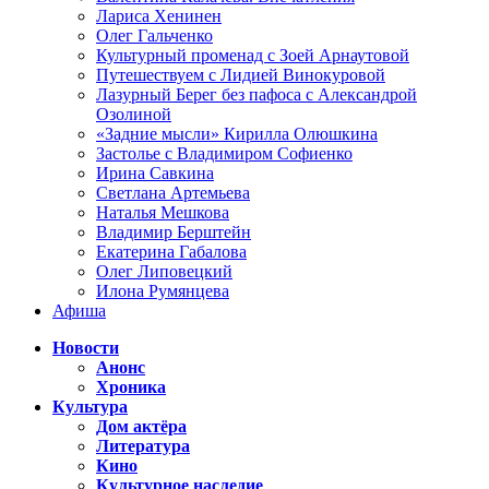
Лариса Хенинен
Олег Гальченко
Культурный променад с Зоей Арнаутовой
Путешествуем с Лидией Винокуровой
Лазурный Берег без пафоса с Александрой
Озолиной
«Задние мысли» Кирилла Олюшкина
Застолье с Владимиром Софиенко
Ирина Савкина
Светлана Артемьева
Наталья Мешкова
Владимир Берштейн
Екатерина Габалова
Олег Липовецкий
Илона Румянцева
Афиша
Новости
Анонс
Хроника
Культура
Дом актёра
Литература
Кино
Культурное наследие