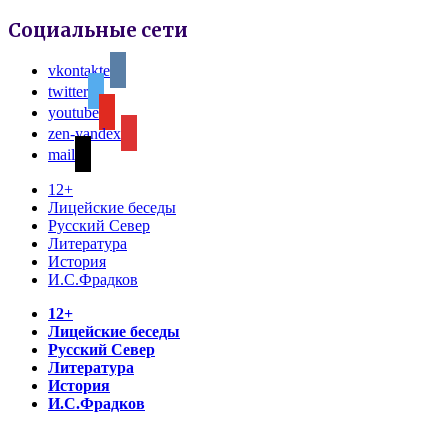
Социальные сети
vkontakte
twitter
youtube
zen-yandex
mail
12+
Лицейские беседы
Русский Север
Литература
История
И.С.Фрадков
12+
Лицейские беседы
Русский Север
Литература
История
И.С.Фрадков