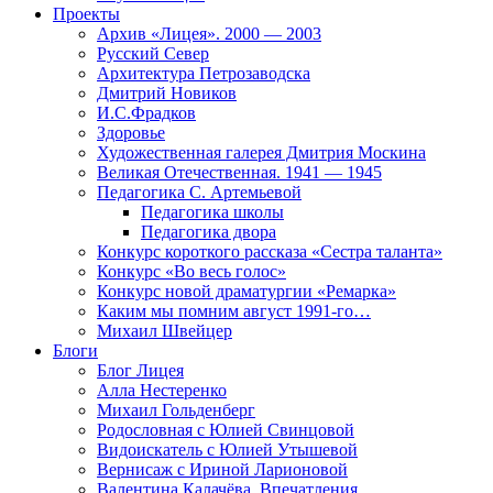
Проекты
Архив «Лицея». 2000 — 2003
Русский Север
Архитектура Петрозаводска
Дмитрий Новиков
И.С.Фрадков
Здоровье
Художественная галерея Дмитрия Москина
Великая Отечественная. 1941 — 1945
Педагогика С. Артемьевой
Педагогика школы
Педагогика двора
Конкурс короткого рассказа «Сестра таланта»
Конкурс «Во весь голос»
Конкурс новой драматургии «Ремарка»
Каким мы помним август 1991-го…
Михаил Швейцер
Блоги
Блог Лицея
Алла Нестеренко
Михаил Гольденберг
Родословная с Юлией Свинцовой
Видоискатель с Юлией Утышевой
Вернисаж с Ириной Ларионовой
Валентина Калачёва. Впечатления