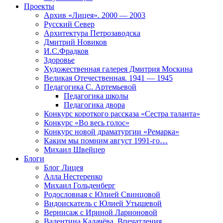
Проекты
Архив «Лицея». 2000 — 2003
Русский Север
Архитектура Петрозаводска
Дмитрий Новиков
И.С.Фрадков
Здоровье
Художественная галерея Дмитрия Москина
Великая Отечественная. 1941 — 1945
Педагогика С. Артемьевой
Педагогика школы
Педагогика двора
Конкурс короткого рассказа «Сестра таланта»
Конкурс «Во весь голос»
Конкурс новой драматургии «Ремарка»
Каким мы помним август 1991-го…
Михаил Швейцер
Блоги
Блог Лицея
Алла Нестеренко
Михаил Гольденберг
Родословная с Юлией Свинцовой
Видоискатель с Юлией Утышевой
Вернисаж с Ириной Ларионовой
Валентина Калачёва. Впечатления