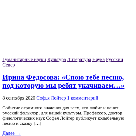
Гуманитарные науки
Культура
Литература
Наука
Русский
Север
Ирина Федосова: «Спою тебе песню,
под которую мы ребят укачиваем…»
8 сентября 2020
Софья Лойтер
1 комментарий
Событие огромного значения для всех, кто любит и ценит
русский фольклор, для нашей культуры. Профессор, доктор
филологических наук Софья Лойтер публикует колыбельную
песню и сказку […]
Далее →