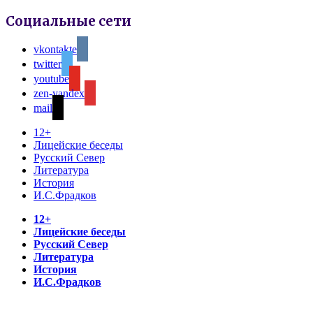
Социальные сети
vkontakte
twitter
youtube
zen-yandex
mail
12+
Лицейские беседы
Русский Север
Литература
История
И.С.Фрадков
12+
Лицейские беседы
Русский Север
Литература
История
И.С.Фрадков