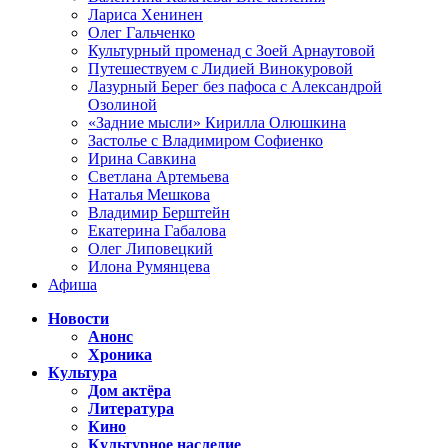
Лариса Хенинен
Олег Гальченко
Культурный променад с Зоей Арнаутовой
Путешествуем с Лидией Винокуровой
Лазурный Берег без пафоса с Александрой
Озолиной
«Задние мысли» Кирилла Олюшкина
Застолье с Владимиром Софиенко
Ирина Савкина
Светлана Артемьева
Наталья Мешкова
Владимир Берштейн
Екатерина Габалова
Олег Липовецкий
Илона Румянцева
Афиша
Новости
Анонс
Хроника
Культура
Дом актёра
Литература
Кино
Культурное наследие