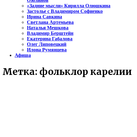
Озолиной
«Задние мысли» Кирилла Олюшкина
Застолье с Владимиром Софиенко
Ирина Савкина
Светлана Артемьева
Наталья Мешкова
Владимир Берштейн
Екатерина Габалова
Олег Липовецкий
Илона Румянцева
Афиша
Метка:
фольклор карелии