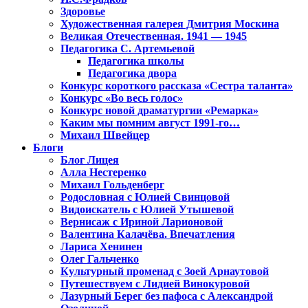
Здоровье
Художественная галерея Дмитрия Москина
Великая Отечественная. 1941 — 1945
Педагогика С. Артемьевой
Педагогика школы
Педагогика двора
Конкурс короткого рассказа «Сестра таланта»
Конкурс «Во весь голос»
Конкурс новой драматургии «Ремарка»
Каким мы помним август 1991-го…
Михаил Швейцер
Блоги
Блог Лицея
Алла Нестеренко
Михаил Гольденберг
Родословная с Юлией Свинцовой
Видоискатель с Юлией Утышевой
Вернисаж с Ириной Ларионовой
Валентина Калачёва. Впечатления
Лариса Хенинен
Олег Гальченко
Культурный променад с Зоей Арнаутовой
Путешествуем с Лидией Винокуровой
Лазурный Берег без пафоса с Александрой