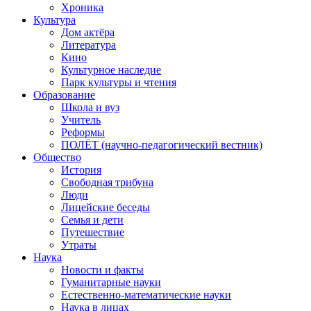
Хроника
Культура
Дом актёра
Литература
Кино
Культурное наследие
Парк культуры и чтения
Образование
Школа и вуз
Учитель
Реформы
ПОЛЁТ (научно-педагогический вестник)
Общество
История
Свободная трибуна
Люди
Лицейские беседы
Семья и дети
Путешествие
Утраты
Наука
Новости и факты
Гуманитарные науки
Естественно-математические науки
Наука в лицах