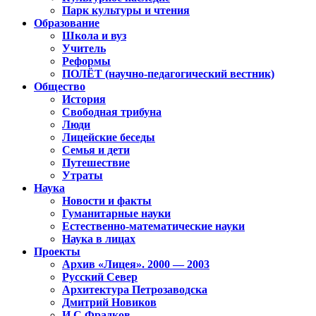
Парк культуры и чтения
Образование
Школа и вуз
Учитель
Реформы
ПОЛЁТ (научно-педагогический вестник)
Общество
История
Свободная трибуна
Люди
Лицейские беседы
Семья и дети
Путешествие
Утраты
Наука
Новости и факты
Гуманитарные науки
Естественно-математические науки
Наука в лицах
Проекты
Архив «Лицея». 2000 — 2003
Русский Север
Архитектура Петрозаводска
Дмитрий Новиков
И.С.Фрадков