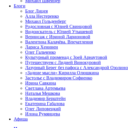
Михаил Швейцер
Блоги
Блог Лицея
Алла Нестеренко
Михаил Гольденберг
Родословная с Юлией Свинцовой
Видоискатель с Юлией Утышевой
Вернисаж с Ириной Ларионовой
Валентина Калачёва. Впечатления
Лариса Хенинен
Олег Гальченко
Культурный променад с Зоей Арнаутовой
Путешествуем с Лидией Винокуровой
Лазурный Берег без пафоса с Александрой Озолино
«Задние мысли» Кирилла Олюшкина
Застолье с Владимиром Софиенко
Ирина Савкина
Светлана Артемьева
Наталья Мешкова
Владимир Берштейн
Екатерина Габалова
Олег Липовецкий
Илона Румянцева
Афиша