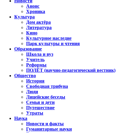
Новости
Анонс
Хроника
Культура
Дом актёра
Литература
Кино
Культурное наследие
Парк культуры и чтения
Образование
Школа и вуз
Учитель
Реформы
ПОЛЁТ (научно-педагогический вестник)
Общество
История
Свободная трибуна
Люди
Лицейские беседы
Семья и дети
Путешествие
Утраты
Наука
Новости и факты
Гуманитарные науки