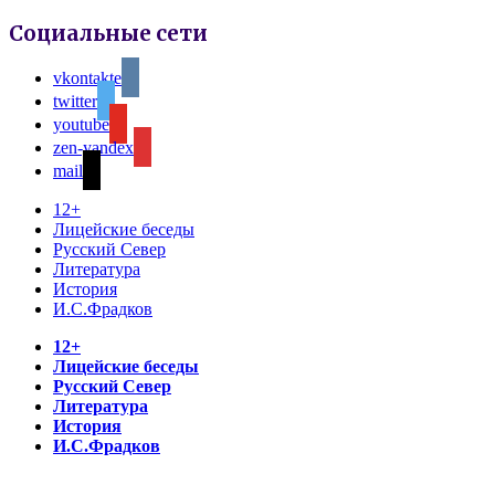
Социальные сети
vkontakte
twitter
youtube
zen-yandex
mail
12+
Лицейские беседы
Русский Север
Литература
История
И.С.Фрадков
12+
Лицейские беседы
Русский Север
Литература
История
И.С.Фрадков