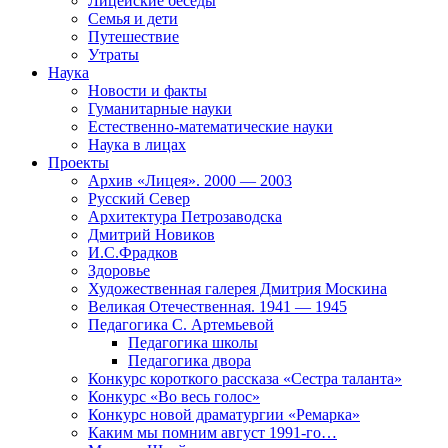
Лицейские беседы
Семья и дети
Путешествие
Утраты
Наука
Новости и факты
Гуманитарные науки
Естественно-математические науки
Наука в лицах
Проекты
Архив «Лицея». 2000 — 2003
Русский Север
Архитектура Петрозаводска
Дмитрий Новиков
И.С.Фрадков
Здоровье
Художественная галерея Дмитрия Москина
Великая Отечественная. 1941 — 1945
Педагогика С. Артемьевой
Педагогика школы
Педагогика двора
Конкурс короткого рассказа «Сестра таланта»
Конкурс «Во весь голос»
Конкурс новой драматургии «Ремарка»
Каким мы помним август 1991-го…