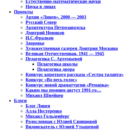
Естественно-математические науки
Наука в лицах
Проекты
Архив «Лицея». 2000 — 2003
Русский Север
Архитектура Петрозаводска
Дмитрий Новиков
И.С.Фрадков
Здоровье
Художественная галерея Дмитрия Москина
Великая Отечественная. 1941 — 1945
Педагогика С. Артемьевой
Педагогика школы
Педагогика двора
Конкурс короткого рассказа «Сестра таланта»
Конкурс «Во весь голос»
Конкурс новой драматургии «Ремарка»
Каким мы помним август 1991-го…
Михаил Швейцер
Блоги
Блог Лицея
Алла Нестеренко
Михаил Гольденберг
Родословная с Юлией Свинцовой
Видоискатель с Юлией Утышевой