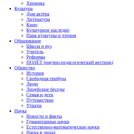
Хроника
Культура
Дом актёра
Литература
Кино
Культурное наследие
Парк культуры и чтения
Образование
Школа и вуз
Учитель
Реформы
ПОЛЁТ (научно-педагогический вестник)
Общество
История
Свободная трибуна
Люди
Лицейские беседы
Семья и дети
Путешествие
Утраты
Наука
Новости и факты
Гуманитарные науки
Естественно-математические науки
Наука в лицах