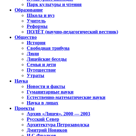
Парк культуры и чтения
Образование
Школа и вуз
Учитель
Реформы
ПОЛЁТ (научно-педагогический вестник)
Общество
История
Свободная трибуна
Люди
Лицейские беседы
Семья и дети
Путешествие
Утраты
Наука
Новости и факты
Гуманитарные науки
Естественно-математические науки
Наука в лицах
Проекты
Архив «Лицея». 2000 — 2003
Русский Север
Архитектура Петрозаводска
Дмитрий Новиков
И.С.Фрадков