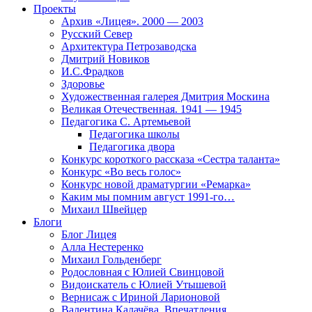
Проекты
Архив «Лицея». 2000 — 2003
Русский Север
Архитектура Петрозаводска
Дмитрий Новиков
И.С.Фрадков
Здоровье
Художественная галерея Дмитрия Москина
Великая Отечественная. 1941 — 1945
Педагогика С. Артемьевой
Педагогика школы
Педагогика двора
Конкурс короткого рассказа «Сестра таланта»
Конкурс «Во весь голос»
Конкурс новой драматургии «Ремарка»
Каким мы помним август 1991-го…
Михаил Швейцер
Блоги
Блог Лицея
Алла Нестеренко
Михаил Гольденберг
Родословная с Юлией Свинцовой
Видоискатель с Юлией Утышевой
Вернисаж с Ириной Ларионовой
Валентина Калачёва. Впечатления