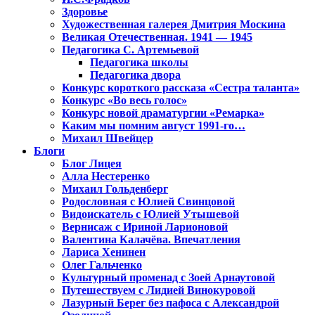
Здоровье
Художественная галерея Дмитрия Москина
Великая Отечественная. 1941 — 1945
Педагогика С. Артемьевой
Педагогика школы
Педагогика двора
Конкурс короткого рассказа «Сестра таланта»
Конкурс «Во весь голос»
Конкурс новой драматургии «Ремарка»
Каким мы помним август 1991-го…
Михаил Швейцер
Блоги
Блог Лицея
Алла Нестеренко
Михаил Гольденберг
Родословная с Юлией Свинцовой
Видоискатель с Юлией Утышевой
Вернисаж с Ириной Ларионовой
Валентина Калачёва. Впечатления
Лариса Хенинен
Олег Гальченко
Культурный променад с Зоей Арнаутовой
Путешествуем с Лидией Винокуровой
Лазурный Берег без пафоса с Александрой