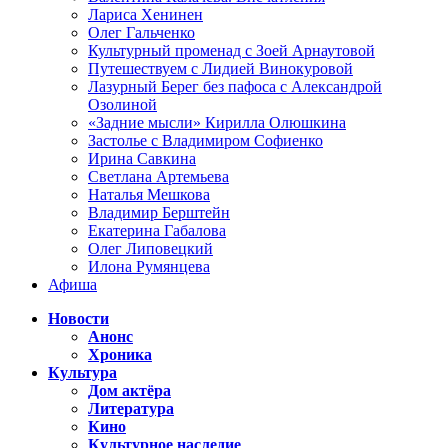
Лариса Хенинен
Олег Гальченко
Культурный променад с Зоей Арнаутовой
Путешествуем с Лидией Винокуровой
Лазурный Берег без пафоса с Александрой
Озолиной
«Задние мысли» Кирилла Олюшкина
Застолье с Владимиром Софиенко
Ирина Савкина
Светлана Артемьева
Наталья Мешкова
Владимир Берштейн
Екатерина Габалова
Олег Липовецкий
Илона Румянцева
Афиша
Новости
Анонс
Хроника
Культура
Дом актёра
Литература
Кино
Культурное наследие