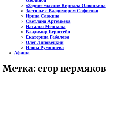
Озолиной
«Задние мысли» Кирилла Олюшкина
Застолье с Владимиром Софиенко
Ирина Савкина
Светлана Артемьева
Наталья Мешкова
Владимир Берштейн
Екатерина Габалова
Олег Липовецкий
Илона Румянцева
Афиша
Метка:
егор пермяков