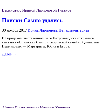
Вернисаж с Ириной Ларионовой
Главное
Поиски Сампо удались
30 ноября 2017
Ирина Ларионова
Нет комментариев
В Городском выставочном зале Петрозаводска открылась
выставка «В поисках Сампо» творческой семейной династии
Пермяковых — Маргариты, Юрия и Егора.
Далее →
Афиша Петрозаводска
Новости
Хроника