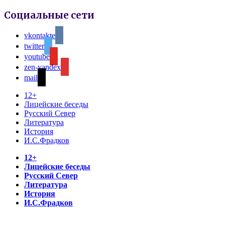
Социальные сети
vkontakte
twitter
youtube
zen-yandex
mail
12+
Лицейские беседы
Русский Север
Литература
История
И.С.Фрадков
12+
Лицейские беседы
Русский Север
Литература
История
И.С.Фрадков