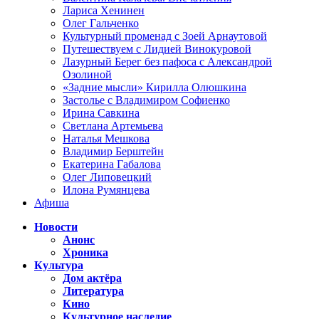
Лариса Хенинен
Олег Гальченко
Культурный променад с Зоей Арнаутовой
Путешествуем с Лидией Винокуровой
Лазурный Берег без пафоса с Александрой
Озолиной
«Задние мысли» Кирилла Олюшкина
Застолье с Владимиром Софиенко
Ирина Савкина
Светлана Артемьева
Наталья Мешкова
Владимир Берштейн
Екатерина Габалова
Олег Липовецкий
Илона Румянцева
Афиша
Новости
Анонс
Хроника
Культура
Дом актёра
Литература
Кино
Культурное наследие