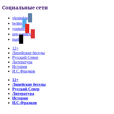
Социальные сети
vkontakte
twitter
youtube
zen-yandex
mail
12+
Лицейские беседы
Русский Север
Литература
История
И.С.Фрадков
12+
Лицейские беседы
Русский Север
Литература
История
И.С.Фрадков