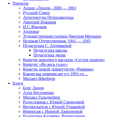
Проекты
Архив «Лицея». 2000 — 2003
Русский Север
Архитектура Петрозаводска
Дмитрий Новиков
И.С.Фрадков
Здоровье
Художественная галерея Дмитрия Москина
Великая Отечественная. 1941 — 1945
Педагогика С. Артемьевой
Педагогика школы
Педагогика двора
Конкурс короткого рассказа «Сестра таланта»
Конкурс «Во весь голос»
Конкурс новой драматургии «Ремарка»
Каким мы помним август 1991-го…
Михаил Швейцер
Блоги
Блог Лицея
Алла Нестеренко
Михаил Гольденберг
Родословная с Юлией Свинцовой
Видоискатель с Юлией Утышевой
Вернисаж с Ириной Ларионовой
Валентина Калачёва. Впечатления