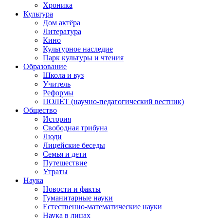
Хроника
Культура
Дом актёра
Литература
Кино
Культурное наследие
Парк культуры и чтения
Образование
Школа и вуз
Учитель
Реформы
ПОЛЁТ (научно-педагогический вестник)
Общество
История
Свободная трибуна
Люди
Лицейские беседы
Семья и дети
Путешествие
Утраты
Наука
Новости и факты
Гуманитарные науки
Естественно-математические науки
Наука в лицах