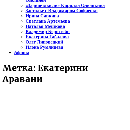
Озолиной
«Задние мысли» Кирилла Олюшкина
Застолье с Владимиром Софиенко
Ирина Савкина
Светлана Артемьева
Наталья Мешкова
Владимир Берштейн
Екатерина Габалова
Олег Липовецкий
Илона Румянцева
Афиша
Метка:
Екатерини
Аравани