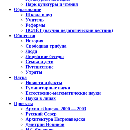
Парк культуры и чтения
Образование
Школа и вуз
Учитель
Реформы
ПОЛЁТ (научно-педагогический вестник)
Общество
История
Свободная трибуна
Люди
Лицейские беседы
Семья и дети
Путешествие
Утраты
Наука
Новости и факты
Гуманитарные науки
Естественно-математические науки
Наука в лицах
Проекты
Архив «Лицея». 2000 — 2003
Русский Север
Архитектура Петрозаводска
Дмитрий Новиков
И.С.Фрадков