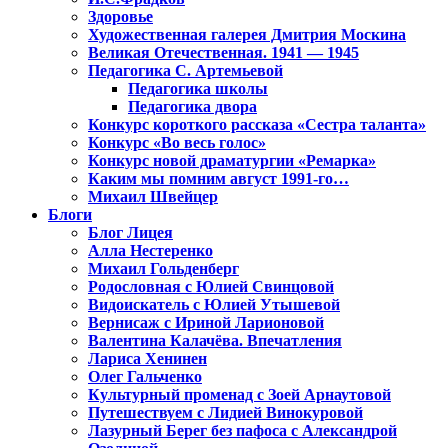
Здоровье
Художественная галерея Дмитрия Москина
Великая Отечественная. 1941 — 1945
Педагогика С. Артемьевой
Педагогика школы
Педагогика двора
Конкурс короткого рассказа «Сестра таланта»
Конкурс «Во весь голос»
Конкурс новой драматургии «Ремарка»
Каким мы помним август 1991-го…
Михаил Швейцер
Блоги
Блог Лицея
Алла Нестеренко
Михаил Гольденберг
Родословная с Юлией Свинцовой
Видоискатель с Юлией Утышевой
Вернисаж с Ириной Ларионовой
Валентина Калачёва. Впечатления
Лариса Хенинен
Олег Гальченко
Культурный променад с Зоей Арнаутовой
Путешествуем с Лидией Винокуровой
Лазурный Берег без пафоса с Александрой