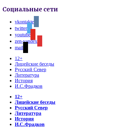
Социальные сети
vkontakte
twitter
youtube
zen-yandex
mail
12+
Лицейские беседы
Русский Север
Литература
История
И.С.Фрадков
12+
Лицейские беседы
Русский Север
Литература
История
И.С.Фрадков