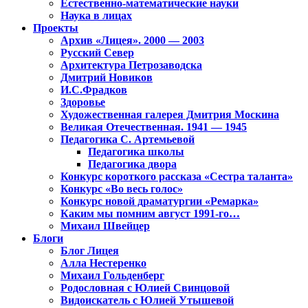
Естественно-математические науки
Наука в лицах
Проекты
Архив «Лицея». 2000 — 2003
Русский Север
Архитектура Петрозаводска
Дмитрий Новиков
И.С.Фрадков
Здоровье
Художественная галерея Дмитрия Москина
Великая Отечественная. 1941 — 1945
Педагогика С. Артемьевой
Педагогика школы
Педагогика двора
Конкурс короткого рассказа «Сестра таланта»
Конкурс «Во весь голос»
Конкурс новой драматургии «Ремарка»
Каким мы помним август 1991-го…
Михаил Швейцер
Блоги
Блог Лицея
Алла Нестеренко
Михаил Гольденберг
Родословная с Юлией Свинцовой
Видоискатель с Юлией Утышевой