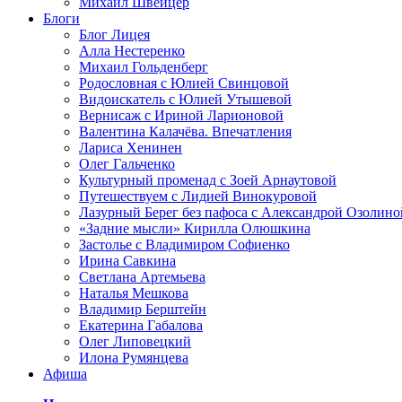
Михаил Швейцер
Блоги
Блог Лицея
Алла Нестеренко
Михаил Гольденберг
Родословная с Юлией Свинцовой
Видоискатель с Юлией Утышевой
Вернисаж с Ириной Ларионовой
Валентина Калачёва. Впечатления
Лариса Хенинен
Олег Гальченко
Культурный променад с Зоей Арнаутовой
Путешествуем с Лидией Винокуровой
Лазурный Берег без пафоса с Александрой Озолино
«Задние мысли» Кирилла Олюшкина
Застолье с Владимиром Софиенко
Ирина Савкина
Светлана Артемьева
Наталья Мешкова
Владимир Берштейн
Екатерина Габалова
Олег Липовецкий
Илона Румянцева
Афиша