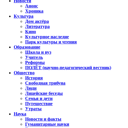
Новости
Анонс
Хроника
Культура
Дом актёра
Литература
Кино
Культурное наследие
Парк культуры и чтения
Образование
Школа и вуз
Учитель
Реформы
ПОЛЁТ (научно-педагогический вестник)
Общество
История
Свободная трибуна
Люди
Лицейские беседы
Семья и дети
Путешествие
Утраты
Наука
Новости и факты
Гуманитарные науки