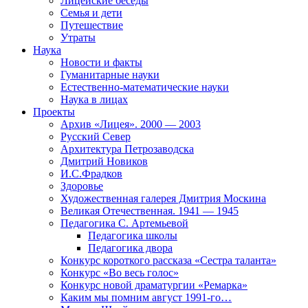
Лицейские беседы
Семья и дети
Путешествие
Утраты
Наука
Новости и факты
Гуманитарные науки
Естественно-математические науки
Наука в лицах
Проекты
Архив «Лицея». 2000 — 2003
Русский Север
Архитектура Петрозаводска
Дмитрий Новиков
И.С.Фрадков
Здоровье
Художественная галерея Дмитрия Москина
Великая Отечественная. 1941 — 1945
Педагогика С. Артемьевой
Педагогика школы
Педагогика двора
Конкурс короткого рассказа «Сестра таланта»
Конкурс «Во весь голос»
Конкурс новой драматургии «Ремарка»
Каким мы помним август 1991-го…