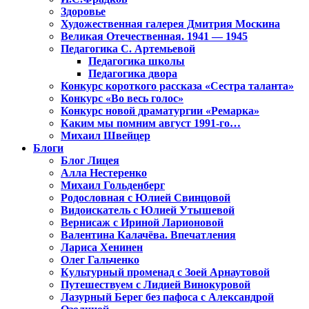
Здоровье
Художественная галерея Дмитрия Москина
Великая Отечественная. 1941 — 1945
Педагогика С. Артемьевой
Педагогика школы
Педагогика двора
Конкурс короткого рассказа «Сестра таланта»
Конкурс «Во весь голос»
Конкурс новой драматургии «Ремарка»
Каким мы помним август 1991-го…
Михаил Швейцер
Блоги
Блог Лицея
Алла Нестеренко
Михаил Гольденберг
Родословная с Юлией Свинцовой
Видоискатель с Юлией Утышевой
Вернисаж с Ириной Ларионовой
Валентина Калачёва. Впечатления
Лариса Хенинен
Олег Гальченко
Культурный променад с Зоей Арнаутовой
Путешествуем с Лидией Винокуровой
Лазурный Берег без пафоса с Александрой