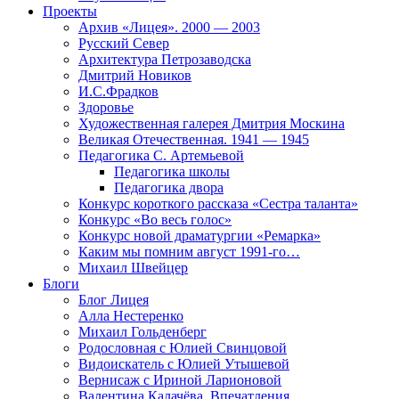
Проекты
Архив «Лицея». 2000 — 2003
Русский Север
Архитектура Петрозаводска
Дмитрий Новиков
И.С.Фрадков
Здоровье
Художественная галерея Дмитрия Москина
Великая Отечественная. 1941 — 1945
Педагогика С. Артемьевой
Педагогика школы
Педагогика двора
Конкурс короткого рассказа «Сестра таланта»
Конкурс «Во весь голос»
Конкурс новой драматургии «Ремарка»
Каким мы помним август 1991-го…
Михаил Швейцер
Блоги
Блог Лицея
Алла Нестеренко
Михаил Гольденберг
Родословная с Юлией Свинцовой
Видоискатель с Юлией Утышевой
Вернисаж с Ириной Ларионовой
Валентина Калачёва. Впечатления