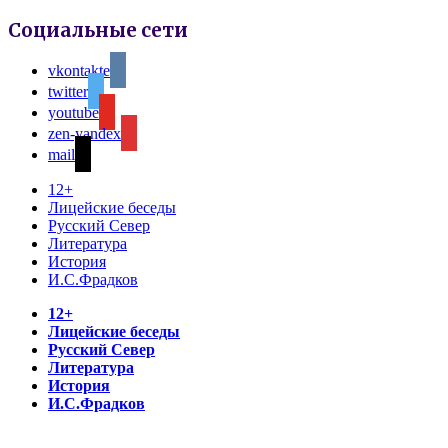
Социальные сети
vkontakte
twitter
youtube
zen-yandex
mail
12+
Лицейские беседы
Русский Север
Литература
История
И.С.Фрадков
12+
Лицейские беседы
Русский Север
Литература
История
И.С.Фрадков