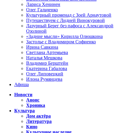
Лариса Хенинен
Олег Гальченко
Культурный променад с Зоей Арнаутовой
Путешествуем с Лидией Винокуровой
Лазурный Берег без пафоса с Александрой
Озолиной
«Задние мысли» Кирилла Олюшкина
Застолье с Владимиром Софиенко
Ирина Савкина
Светлана Артемьева
Наталья Мешкова
Владимир Берштейн
Екатерина Габалова
Олег Липовецкий
Илона Румянцева
Афиша
Новости
Анонс
Хроника
Культура
Дом актёра
Литература
Кино
Культурное наследие