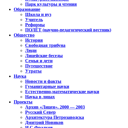
Парк культуры и чтения
Образование
Школа и вуз
Учитель
Реформы
ПОЛЁТ (научно-педагогический вестник)
Общество
История
Свободная трибуна
Люди
Лицейские беседы
Семья и дети
Путешествие
Утраты
Наука
Новости и факты
Гуманитарные науки
Естественно-математические науки
Наука в лицах
Проекты
Архив «Лицея». 2000 — 2003
Русский Север
Архитектура Петрозаводска
Дмитрий Новиков
И.С.Фрадков