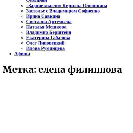
Озолиной
«Задние мысли» Кирилла Олюшкина
Застолье с Владимиром Софиенко
Ирина Савкина
Светлана Артемьева
Наталья Мешкова
Владимир Берштейн
Екатерина Габалова
Олег Липовецкий
Илона Румянцева
Афиша
Метка:
елена филиппова