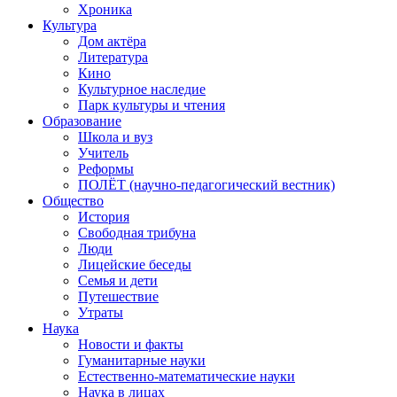
Хроника
Культура
Дом актёра
Литература
Кино
Культурное наследие
Парк культуры и чтения
Образование
Школа и вуз
Учитель
Реформы
ПОЛЁТ (научно-педагогический вестник)
Общество
История
Свободная трибуна
Люди
Лицейские беседы
Семья и дети
Путешествие
Утраты
Наука
Новости и факты
Гуманитарные науки
Естественно-математические науки
Наука в лицах