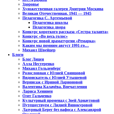
Здоровье
Художественная галерея Дмитрия Москина
Великая Отечественная. 1941 — 1945
Педагогика С. Артемьевой
Педагогика школы
Педагогика двора
Конкурс короткого рассказа «Сестра таланта»
Конкурс «Во весь голос»
Конкурс новой драматургии «Ремарка»
Каким мы помним август 1991-го…
Михаил Швейцер
Блоги
Блог Лицея
Алла Нестеренко
Михаил Гольденберг
Родословная с Юлией Свинцовой
Видоискатель с Юлией Утышевой
Вернисаж с Ириной Ларионовой
Валентина Калачёва. Впечатления
Лариса Хенинен
Олег Гальченко
Культурный променад с Зоей Арнаутовой
Путешествуем с Лидией Винокуровой
Лазурный Берег без пафоса с Александрой