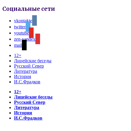
Социальные сети
vkontakte
twitter
youtube
zen-yandex
mail
12+
Лицейские беседы
Русский Север
Литература
История
И.С.Фрадков
12+
Лицейские беседы
Русский Север
Литература
История
И.С.Фрадков