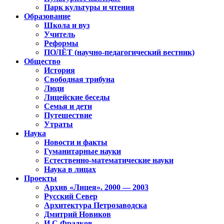
Парк культуры и чтения
Образование
Школа и вуз
Учитель
Реформы
ПОЛЁТ (научно-педагогический вестник)
Общество
История
Свободная трибуна
Люди
Лицейские беседы
Семья и дети
Путешествие
Утраты
Наука
Новости и факты
Гуманитарные науки
Естественно-математические науки
Наука в лицах
Проекты
Архив «Лицея». 2000 — 2003
Русский Север
Архитектура Петрозаводска
Дмитрий Новиков
И.С.Фрадков