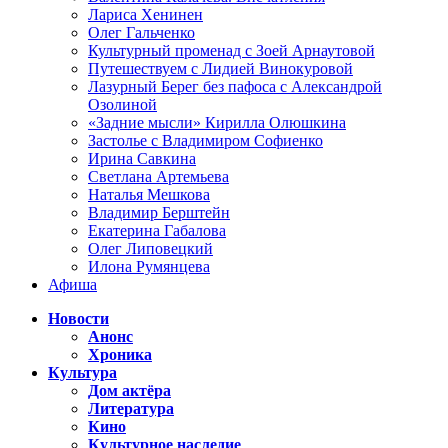
Лариса Хенинен
Олег Гальченко
Культурный променад с Зоей Арнаутовой
Путешествуем с Лидией Винокуровой
Лазурный Берег без пафоса с Александрой
Озолиной
«Задние мысли» Кирилла Олюшкина
Застолье с Владимиром Софиенко
Ирина Савкина
Светлана Артемьева
Наталья Мешкова
Владимир Берштейн
Екатерина Габалова
Олег Липовецкий
Илона Румянцева
Афиша
Новости
Анонс
Хроника
Культура
Дом актёра
Литература
Кино
Культурное наследие