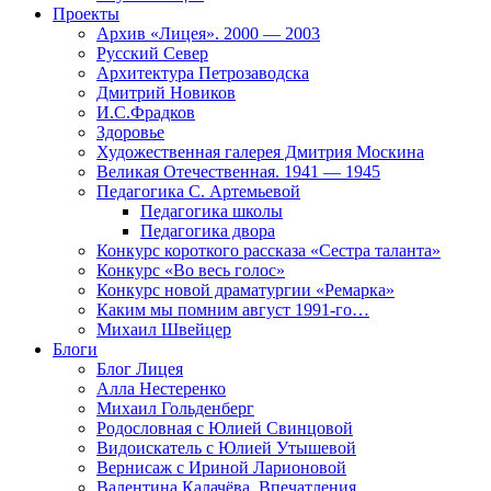
Проекты
Архив «Лицея». 2000 — 2003
Русский Север
Архитектура Петрозаводска
Дмитрий Новиков
И.С.Фрадков
Здоровье
Художественная галерея Дмитрия Москина
Великая Отечественная. 1941 — 1945
Педагогика С. Артемьевой
Педагогика школы
Педагогика двора
Конкурс короткого рассказа «Сестра таланта»
Конкурс «Во весь голос»
Конкурс новой драматургии «Ремарка»
Каким мы помним август 1991-го…
Михаил Швейцер
Блоги
Блог Лицея
Алла Нестеренко
Михаил Гольденберг
Родословная с Юлией Свинцовой
Видоискатель с Юлией Утышевой
Вернисаж с Ириной Ларионовой
Валентина Калачёва. Впечатления