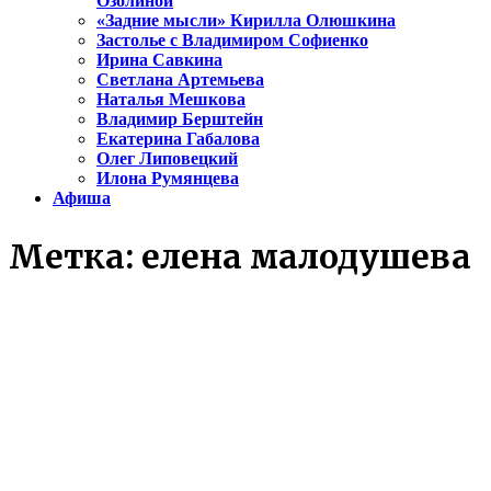
Озолиной
«Задние мысли» Кирилла Олюшкина
Застолье с Владимиром Софиенко
Ирина Савкина
Светлана Артемьева
Наталья Мешкова
Владимир Берштейн
Екатерина Габалова
Олег Липовецкий
Илона Румянцева
Афиша
Метка:
елена малодушева