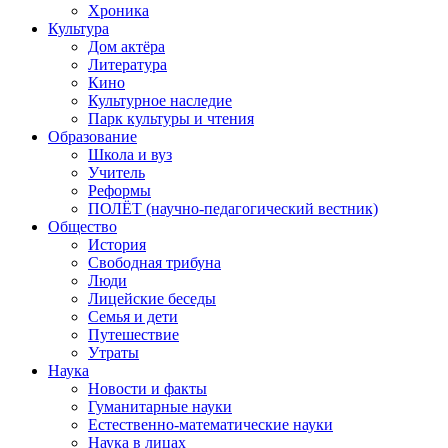
Хроника
Культура
Дом актёра
Литература
Кино
Культурное наследие
Парк культуры и чтения
Образование
Школа и вуз
Учитель
Реформы
ПОЛЁТ (научно-педагогический вестник)
Общество
История
Свободная трибуна
Люди
Лицейские беседы
Семья и дети
Путешествие
Утраты
Наука
Новости и факты
Гуманитарные науки
Естественно-математические науки
Наука в лицах