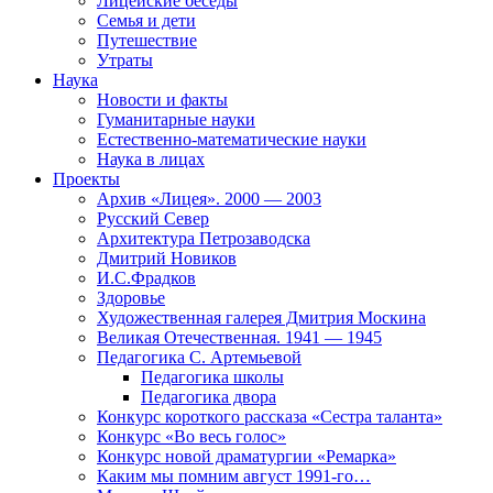
Лицейские беседы
Семья и дети
Путешествие
Утраты
Наука
Новости и факты
Гуманитарные науки
Естественно-математические науки
Наука в лицах
Проекты
Архив «Лицея». 2000 — 2003
Русский Север
Архитектура Петрозаводска
Дмитрий Новиков
И.С.Фрадков
Здоровье
Художественная галерея Дмитрия Москина
Великая Отечественная. 1941 — 1945
Педагогика С. Артемьевой
Педагогика школы
Педагогика двора
Конкурс короткого рассказа «Сестра таланта»
Конкурс «Во весь голос»
Конкурс новой драматургии «Ремарка»
Каким мы помним август 1991-го…