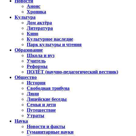
Новости
Анонс
Хроника
Культура
Дом актёра
Литература
Кино
Культурное наследие
Парк культуры и чтения
Образование
Школа и вуз
Учитель
Реформы
ПОЛЁТ (научно-педагогический вестник)
Общество
История
Свободная трибуна
Люди
Лицейские беседы
Семья и дети
Путешествие
Утраты
Наука
Новости и факты
Гуманитарные науки