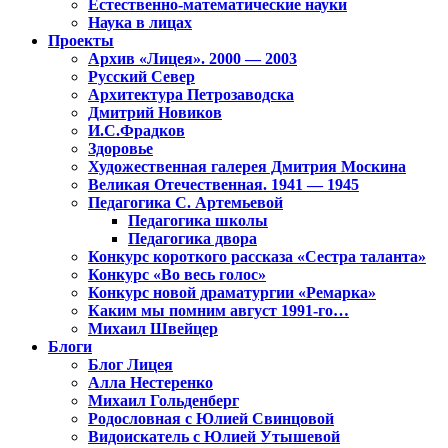
Естественно-математические науки
Наука в лицах
Проекты
Архив «Лицея». 2000 — 2003
Русский Север
Архитектура Петрозаводска
Дмитрий Новиков
И.С.Фрадков
Здоровье
Художественная галерея Дмитрия Москина
Великая Отечественная. 1941 — 1945
Педагогика С. Артемьевой
Педагогика школы
Педагогика двора
Конкурс короткого рассказа «Сестра таланта»
Конкурс «Во весь голос»
Конкурс новой драматургии «Ремарка»
Каким мы помним август 1991-го…
Михаил Швейцер
Блоги
Блог Лицея
Алла Нестеренко
Михаил Гольденберг
Родословная с Юлией Свинцовой
Видоискатель с Юлией Утышевой