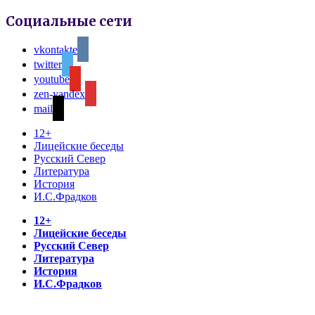
Социальные сети
vkontakte
twitter
youtube
zen-yandex
mail
12+
Лицейские беседы
Русский Север
Литература
История
И.С.Фрадков
12+
Лицейские беседы
Русский Север
Литература
История
И.С.Фрадков