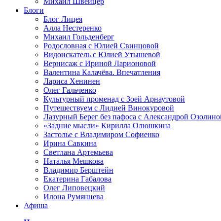
Михаил Швейцер
Блоги
Блог Лицея
Алла Нестеренко
Михаил Гольденберг
Родословная с Юлией Свинцовой
Видоискатель с Юлией Утышевой
Вернисаж с Ириной Ларионовой
Валентина Калачёва. Впечатления
Лариса Хенинен
Олег Гальченко
Культурный променад с Зоей Арнаутовой
Путешествуем с Лидией Винокуровой
Лазурный Берег без пафоса с Александрой Озолино
«Задние мысли» Кирилла Олюшкина
Застолье с Владимиром Софиенко
Ирина Савкина
Светлана Артемьева
Наталья Мешкова
Владимир Берштейн
Екатерина Габалова
Олег Липовецкий
Илона Румянцева
Афиша