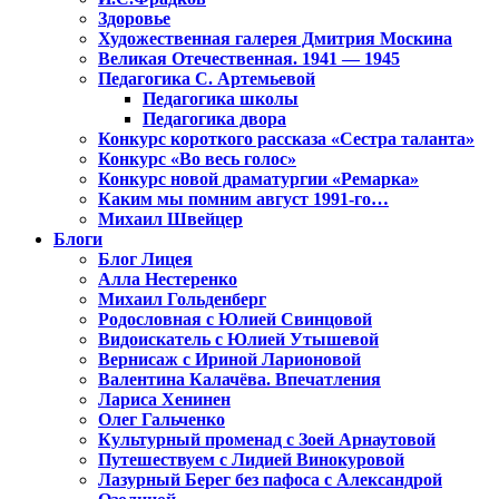
Здоровье
Художественная галерея Дмитрия Москина
Великая Отечественная. 1941 — 1945
Педагогика С. Артемьевой
Педагогика школы
Педагогика двора
Конкурс короткого рассказа «Сестра таланта»
Конкурс «Во весь голос»
Конкурс новой драматургии «Ремарка»
Каким мы помним август 1991-го…
Михаил Швейцер
Блоги
Блог Лицея
Алла Нестеренко
Михаил Гольденберг
Родословная с Юлией Свинцовой
Видоискатель с Юлией Утышевой
Вернисаж с Ириной Ларионовой
Валентина Калачёва. Впечатления
Лариса Хенинен
Олег Гальченко
Культурный променад с Зоей Арнаутовой
Путешествуем с Лидией Винокуровой
Лазурный Берег без пафоса с Александрой