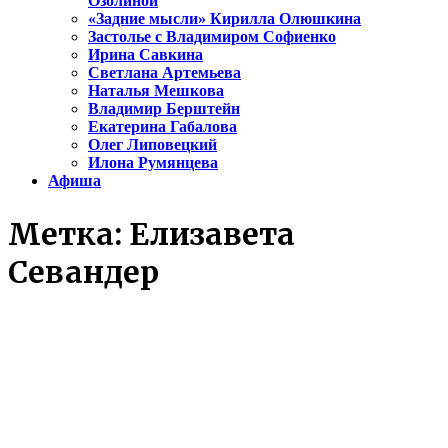
Озолиной
«Задние мысли» Кирилла Олюшкина
Застолье с Владимиром Софиенко
Ирина Савкина
Светлана Артемьева
Наталья Мешкова
Владимир Берштейн
Екатерина Габалова
Олег Липовецкий
Илона Румянцева
Афиша
Метка:
Елизавета
Севандер