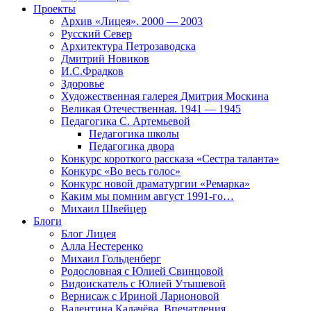
Проекты
Архив «Лицея». 2000 — 2003
Русский Север
Архитектура Петрозаводска
Дмитрий Новиков
И.С.Фрадков
Здоровье
Художественная галерея Дмитрия Москина
Великая Отечественная. 1941 — 1945
Педагогика С. Артемьевой
Педагогика школы
Педагогика двора
Конкурс короткого рассказа «Сестра таланта»
Конкурс «Во весь голос»
Конкурс новой драматургии «Ремарка»
Каким мы помним август 1991-го…
Михаил Швейцер
Блоги
Блог Лицея
Алла Нестеренко
Михаил Гольденберг
Родословная с Юлией Свинцовой
Видоискатель с Юлией Утышевой
Вернисаж с Ириной Ларионовой
Валентина Калачёва. Впечатления