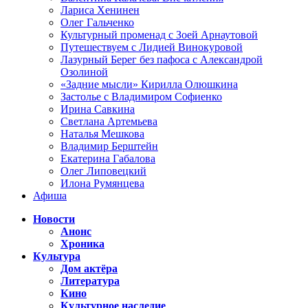
Лариса Хенинен
Олег Гальченко
Культурный променад с Зоей Арнаутовой
Путешествуем с Лидией Винокуровой
Лазурный Берег без пафоса с Александрой
Озолиной
«Задние мысли» Кирилла Олюшкина
Застолье с Владимиром Софиенко
Ирина Савкина
Светлана Артемьева
Наталья Мешкова
Владимир Берштейн
Екатерина Габалова
Олег Липовецкий
Илона Румянцева
Афиша
Новости
Анонс
Хроника
Культура
Дом актёра
Литература
Кино
Культурное наследие