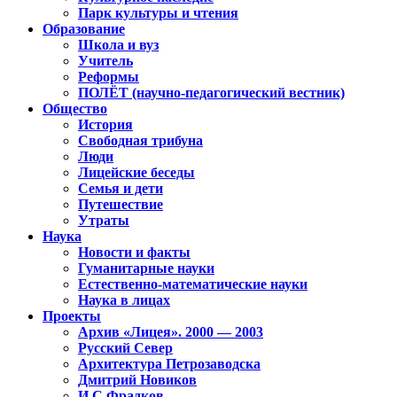
Парк культуры и чтения
Образование
Школа и вуз
Учитель
Реформы
ПОЛЁТ (научно-педагогический вестник)
Общество
История
Свободная трибуна
Люди
Лицейские беседы
Семья и дети
Путешествие
Утраты
Наука
Новости и факты
Гуманитарные науки
Естественно-математические науки
Наука в лицах
Проекты
Архив «Лицея». 2000 — 2003
Русский Север
Архитектура Петрозаводска
Дмитрий Новиков
И.С.Фрадков