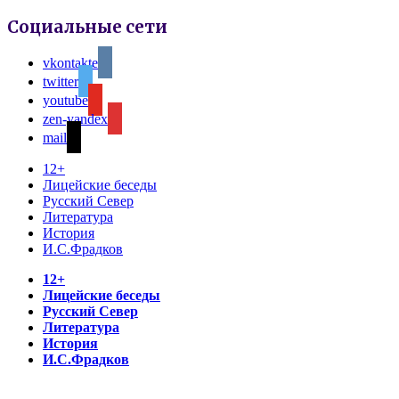
Социальные сети
vkontakte
twitter
youtube
zen-yandex
mail
12+
Лицейские беседы
Русский Север
Литература
История
И.С.Фрадков
12+
Лицейские беседы
Русский Север
Литература
История
И.С.Фрадков