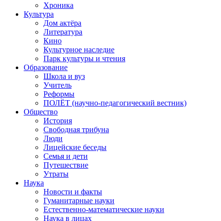
Хроника
Культура
Дом актёра
Литература
Кино
Культурное наследие
Парк культуры и чтения
Образование
Школа и вуз
Учитель
Реформы
ПОЛЁТ (научно-педагогический вестник)
Общество
История
Свободная трибуна
Люди
Лицейские беседы
Семья и дети
Путешествие
Утраты
Наука
Новости и факты
Гуманитарные науки
Естественно-математические науки
Наука в лицах