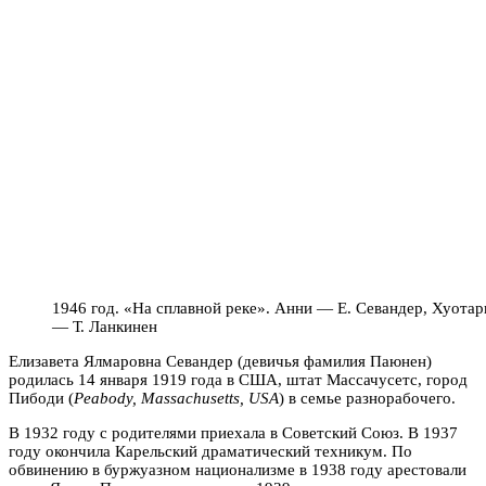
1946 год. «На сплавной реке». Анни — Е. Севандер, Хуотар
— Т. Ланкинен
Елизавета Ялмаровна Севандер (девичья фамилия
Паюнен)
родилась 14 января 1919 года в США, штат Массачусетс, город
Пибоди (
Peabody, Massachusetts, USA
) в семье разнорабочего.
В 1932 году с родителями приехала в Советский Союз.
В 1937
году окончила Карельский драматический техникум. По
обвинению в буржуазном национализме в 1938 году арестовали