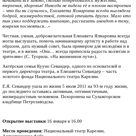
начинать всё заново, сколько потребовалось мужества,
терпения, здоровья! Никогда не видела её в плохом настроении
– что бы ни случилось, Елизавета Ялмаровна всегда выглядела
бодрой, жизнерадостной, готовой утешить других. Мало кто
так умел поддержать компанию, рассказать анекдот в тему,
вовремя посмеяться…»
Честная, умная, доброжелательная Елизавета Ялмаровна всегда
могла выслушать, помочь начинающему артисту в работе над
образом, дать нужный совет, была примером для молодёжи и в
театре, и в жизни.
«Она… всегда приносила радость коллегам и
зрителям» (С. Туорила. «На жизненном пути»).
Актёрская семья Кууно Севандер, одного из основателей и
первого директора театра, и Елизаветы Севандер – часть
золотого фонда Национального театра Карелии.
Е.Я. Севандер ушла из жизни 5 июля 2011 на 93-м году жизни,
до последнего оставаясь активным, оптимистичным,
жизнерадостным человеком. Похоронена на Сулажгорском
кладбище Петрозаводска.
Открытие выставки
16 января в 16.00
Место проведения:
Национальный театр Карелии,
Артистическое фойе