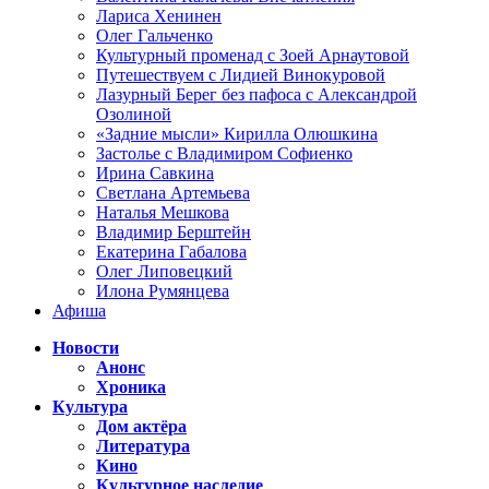
Лариса Хенинен
Олег Гальченко
Культурный променад с Зоей Арнаутовой
Путешествуем с Лидией Винокуровой
Лазурный Берег без пафоса с Александрой
Озолиной
«Задние мысли» Кирилла Олюшкина
Застолье с Владимиром Софиенко
Ирина Савкина
Светлана Артемьева
Наталья Мешкова
Владимир Берштейн
Екатерина Габалова
Олег Липовецкий
Илона Румянцева
Афиша
Новости
Анонс
Хроника
Культура
Дом актёра
Литература
Кино
Культурное наследие