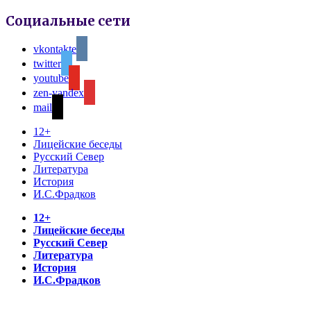
Социальные сети
vkontakte
twitter
youtube
zen-yandex
mail
12+
Лицейские беседы
Русский Север
Литература
История
И.С.Фрадков
12+
Лицейские беседы
Русский Север
Литература
История
И.С.Фрадков