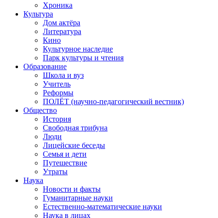
Хроника
Культура
Дом актёра
Литература
Кино
Культурное наследие
Парк культуры и чтения
Образование
Школа и вуз
Учитель
Реформы
ПОЛЁТ (научно-педагогический вестник)
Общество
История
Свободная трибуна
Люди
Лицейские беседы
Семья и дети
Путешествие
Утраты
Наука
Новости и факты
Гуманитарные науки
Естественно-математические науки
Наука в лицах