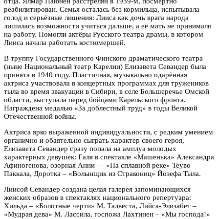
отца. Ялмар Паюнен расстрелян в 1939-м, посмертно
реабилитирован. Семья осталась без кормильца, испытывала
голод и серьёзные лишения: Лииса как дочь врага народа
лишилась возможности учиться дальше, а её мать не принимали
на работу. Помогли актёры Русского театра драмы, в котором
Лииса начала работать костюмершей.
В труппу Государственного Финского драматического театра
(ныне Национальный театр Карелии) Елизавета Севандер была
принята в 1940 году.
Пластичная, музыкально одарённая
актриса
участвовала в концертных программах для тружеников
тыла во время эвакуации в Сибири, в селе Большеречье Омской
области, выступала перед бойцами Карельского фронта.
Награждена медалью «За доблестный труд» в годы Великой
Отечественной войны.
Актриса ярко выраженной индивидуальности, с редким умением
органично и обаятельно сыграть характер своего героя,
Елизавета Севандер сразу попала на амплуа молодых
характерных девушек: Галя в спектакле «Машенька» Александра
Афиногенова, озорная Анни — «На сплавной реке» Теуво
Паккала, Доротка – «Волынщик из Стракониц» Йозефа Тыла.
Лиисой Севандер создана целая
галерея запоминающихся
женских образов в
спектаклях национального репертуара:
Хильда – «Болотные черти» М. Талвеста, Лийса-Элизабет –
«Мудрая дева» М. Лассила, госпожа Лахтинен – «Мы господа!»