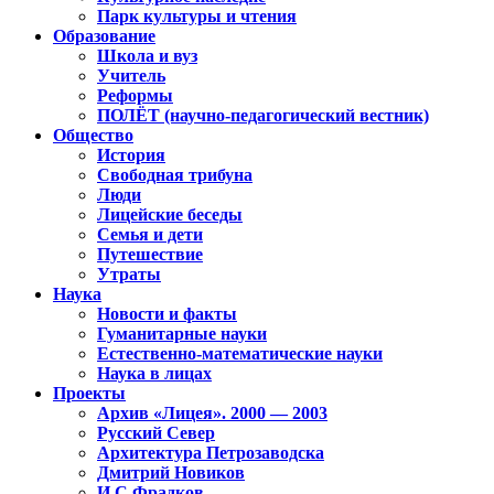
Парк культуры и чтения
Образование
Школа и вуз
Учитель
Реформы
ПОЛЁТ (научно-педагогический вестник)
Общество
История
Свободная трибуна
Люди
Лицейские беседы
Семья и дети
Путешествие
Утраты
Наука
Новости и факты
Гуманитарные науки
Естественно-математические науки
Наука в лицах
Проекты
Архив «Лицея». 2000 — 2003
Русский Север
Архитектура Петрозаводска
Дмитрий Новиков
И.С.Фрадков