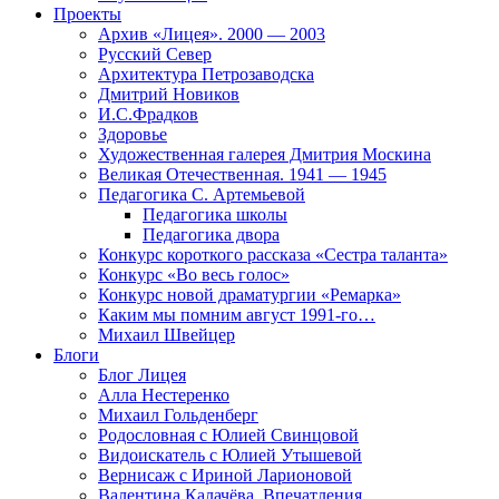
Проекты
Архив «Лицея». 2000 — 2003
Русский Север
Архитектура Петрозаводска
Дмитрий Новиков
И.С.Фрадков
Здоровье
Художественная галерея Дмитрия Москина
Великая Отечественная. 1941 — 1945
Педагогика С. Артемьевой
Педагогика школы
Педагогика двора
Конкурс короткого рассказа «Сестра таланта»
Конкурс «Во весь голос»
Конкурс новой драматургии «Ремарка»
Каким мы помним август 1991-го…
Михаил Швейцер
Блоги
Блог Лицея
Алла Нестеренко
Михаил Гольденберг
Родословная с Юлией Свинцовой
Видоискатель с Юлией Утышевой
Вернисаж с Ириной Ларионовой
Валентина Калачёва. Впечатления