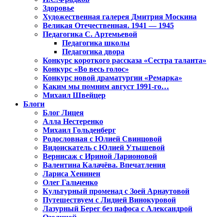
Здоровье
Художественная галерея Дмитрия Москина
Великая Отечественная. 1941 — 1945
Педагогика С. Артемьевой
Педагогика школы
Педагогика двора
Конкурс короткого рассказа «Сестра таланта»
Конкурс «Во весь голос»
Конкурс новой драматургии «Ремарка»
Каким мы помним август 1991-го…
Михаил Швейцер
Блоги
Блог Лицея
Алла Нестеренко
Михаил Гольденберг
Родословная с Юлией Свинцовой
Видоискатель с Юлией Утышевой
Вернисаж с Ириной Ларионовой
Валентина Калачёва. Впечатления
Лариса Хенинен
Олег Гальченко
Культурный променад с Зоей Арнаутовой
Путешествуем с Лидией Винокуровой
Лазурный Берег без пафоса с Александрой