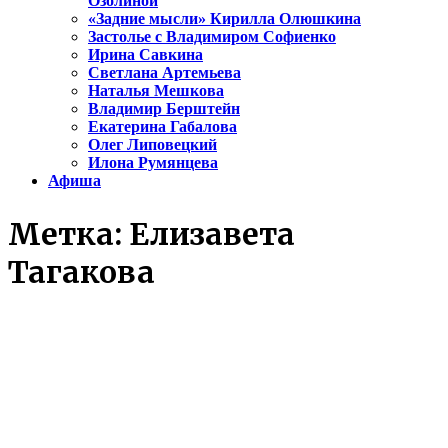
Озолиной
«Задние мысли» Кирилла Олюшкина
Застолье с Владимиром Софиенко
Ирина Савкина
Светлана Артемьева
Наталья Мешкова
Владимир Берштейн
Екатерина Габалова
Олег Липовецкий
Илона Румянцева
Афиша
Метка:
Елизавета
Тагакова