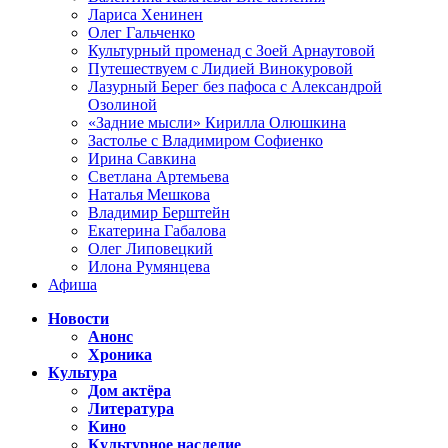
Лариса Хенинен
Олег Гальченко
Культурный променад с Зоей Арнаутовой
Путешествуем с Лидией Винокуровой
Лазурный Берег без пафоса с Александрой
Озолиной
«Задние мысли» Кирилла Олюшкина
Застолье с Владимиром Софиенко
Ирина Савкина
Светлана Артемьева
Наталья Мешкова
Владимир Берштейн
Екатерина Габалова
Олег Липовецкий
Илона Румянцева
Афиша
Новости
Анонс
Хроника
Культура
Дом актёра
Литература
Кино
Культурное наследие