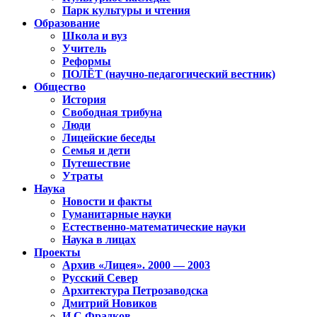
Парк культуры и чтения
Образование
Школа и вуз
Учитель
Реформы
ПОЛЁТ (научно-педагогический вестник)
Общество
История
Свободная трибуна
Люди
Лицейские беседы
Семья и дети
Путешествие
Утраты
Наука
Новости и факты
Гуманитарные науки
Естественно-математические науки
Наука в лицах
Проекты
Архив «Лицея». 2000 — 2003
Русский Север
Архитектура Петрозаводска
Дмитрий Новиков
И.С.Фрадков