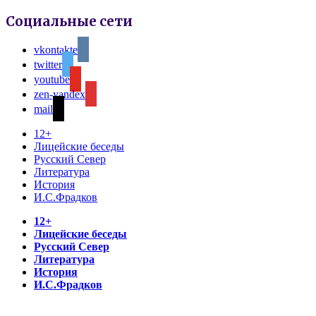
Социальные сети
vkontakte
twitter
youtube
zen-yandex
mail
12+
Лицейские беседы
Русский Север
Литература
История
И.С.Фрадков
12+
Лицейские беседы
Русский Север
Литература
История
И.С.Фрадков