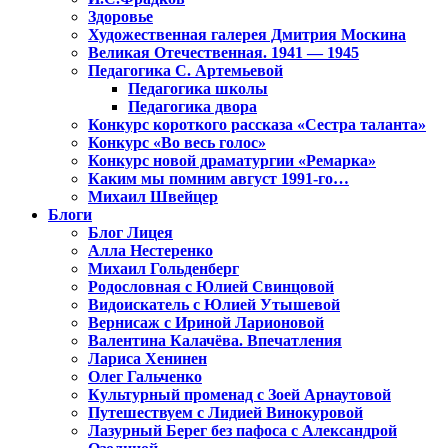
Здоровье
Художественная галерея Дмитрия Москина
Великая Отечественная. 1941 — 1945
Педагогика С. Артемьевой
Педагогика школы
Педагогика двора
Конкурс короткого рассказа «Сестра таланта»
Конкурс «Во весь голос»
Конкурс новой драматургии «Ремарка»
Каким мы помним август 1991-го…
Михаил Швейцер
Блоги
Блог Лицея
Алла Нестеренко
Михаил Гольденберг
Родословная с Юлией Свинцовой
Видоискатель с Юлией Утышевой
Вернисаж с Ириной Ларионовой
Валентина Калачёва. Впечатления
Лариса Хенинен
Олег Гальченко
Культурный променад с Зоей Арнаутовой
Путешествуем с Лидией Винокуровой
Лазурный Берег без пафоса с Александрой