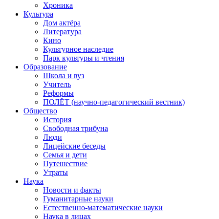
Хроника
Культура
Дом актёра
Литература
Кино
Культурное наследие
Парк культуры и чтения
Образование
Школа и вуз
Учитель
Реформы
ПОЛЁТ (научно-педагогический вестник)
Общество
История
Свободная трибуна
Люди
Лицейские беседы
Семья и дети
Путешествие
Утраты
Наука
Новости и факты
Гуманитарные науки
Естественно-математические науки
Наука в лицах