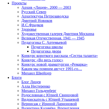
Проекты
Архив «Лицея». 2000 — 2003
Русский Север
Архитектура Петрозаводска
Дмитрий Новиков
И.С.Фрадков
Здоровье
Художественная галерея Дмитрия Москина
Великая Отечественная. 1941 — 1945
Педагогика С. Артемьевой
Педагогика школы
Педагогика двора
Конкурс короткого рассказа «Сестра таланта»
Конкурс «Во весь голос»
Конкурс новой драматургии «Ремарка»
Каким мы помним август 1991-го…
Михаил Швейцер
Блоги
Блог Лицея
Алла Нестеренко
Михаил Гольденберг
Родословная с Юлией Свинцовой
Видоискатель с Юлией Утышевой
Вернисаж с Ириной Ларионовой
Валентина Калачёва. Впечатления