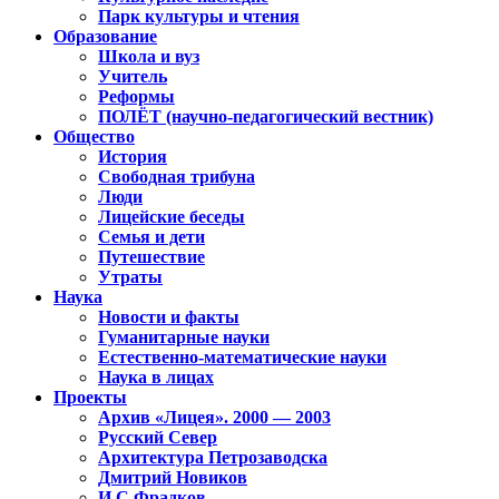
Парк культуры и чтения
Образование
Школа и вуз
Учитель
Реформы
ПОЛЁТ (научно-педагогический вестник)
Общество
История
Свободная трибуна
Люди
Лицейские беседы
Семья и дети
Путешествие
Утраты
Наука
Новости и факты
Гуманитарные науки
Естественно-математические науки
Наука в лицах
Проекты
Архив «Лицея». 2000 — 2003
Русский Север
Архитектура Петрозаводска
Дмитрий Новиков
И.С.Фрадков