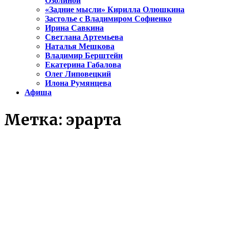
Озолиной
«Задние мысли» Кирилла Олюшкина
Застолье с Владимиром Софиенко
Ирина Савкина
Светлана Артемьева
Наталья Мешкова
Владимир Берштейн
Екатерина Габалова
Олег Липовецкий
Илона Румянцева
Афиша
Метка:
эрарта