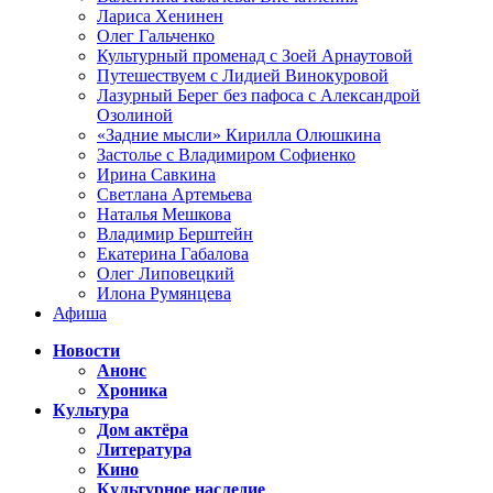
Лариса Хенинен
Олег Гальченко
Культурный променад с Зоей Арнаутовой
Путешествуем с Лидией Винокуровой
Лазурный Берег без пафоса с Александрой
Озолиной
«Задние мысли» Кирилла Олюшкина
Застолье с Владимиром Софиенко
Ирина Савкина
Светлана Артемьева
Наталья Мешкова
Владимир Берштейн
Екатерина Габалова
Олег Липовецкий
Илона Румянцева
Афиша
Новости
Анонс
Хроника
Культура
Дом актёра
Литература
Кино
Культурное наследие