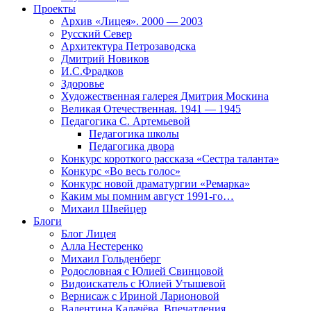
Проекты
Архив «Лицея». 2000 — 2003
Русский Север
Архитектура Петрозаводска
Дмитрий Новиков
И.С.Фрадков
Здоровье
Художественная галерея Дмитрия Москина
Великая Отечественная. 1941 — 1945
Педагогика С. Артемьевой
Педагогика школы
Педагогика двора
Конкурс короткого рассказа «Сестра таланта»
Конкурс «Во весь голос»
Конкурс новой драматургии «Ремарка»
Каким мы помним август 1991-го…
Михаил Швейцер
Блоги
Блог Лицея
Алла Нестеренко
Михаил Гольденберг
Родословная с Юлией Свинцовой
Видоискатель с Юлией Утышевой
Вернисаж с Ириной Ларионовой
Валентина Калачёва. Впечатления