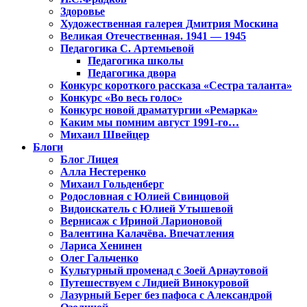
Здоровье
Художественная галерея Дмитрия Москина
Великая Отечественная. 1941 — 1945
Педагогика С. Артемьевой
Педагогика школы
Педагогика двора
Конкурс короткого рассказа «Сестра таланта»
Конкурс «Во весь голос»
Конкурс новой драматургии «Ремарка»
Каким мы помним август 1991-го…
Михаил Швейцер
Блоги
Блог Лицея
Алла Нестеренко
Михаил Гольденберг
Родословная с Юлией Свинцовой
Видоискатель с Юлией Утышевой
Вернисаж с Ириной Ларионовой
Валентина Калачёва. Впечатления
Лариса Хенинен
Олег Гальченко
Культурный променад с Зоей Арнаутовой
Путешествуем с Лидией Винокуровой
Лазурный Берег без пафоса с Александрой