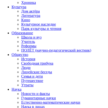
Хроника
Культура
Дом актёра
Литература
Кино
Культурное наследие
Парк культуры и чтения
Образование
Школа и вуз
Учитель
Реформы
ПОЛЁТ (научно-педагогический вестник)
Общество
История
Свободная трибуна
Люди
Лицейские беседы
Семья и дети
Путешествие
Утраты
Наука
Новости и факты
Гуманитарные науки
Естественно-математические науки
Наука в лицах