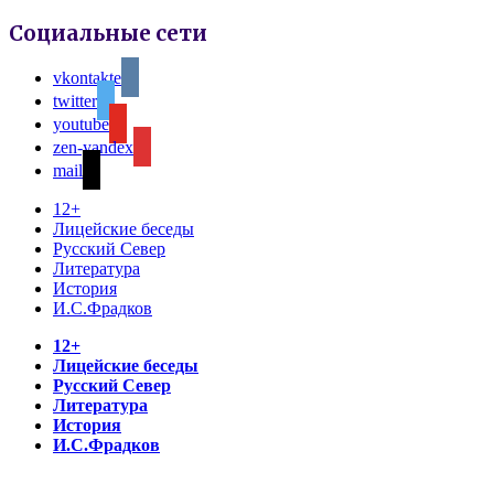
Социальные сети
vkontakte
twitter
youtube
zen-yandex
mail
12+
Лицейские беседы
Русский Север
Литература
История
И.С.Фрадков
12+
Лицейские беседы
Русский Север
Литература
История
И.С.Фрадков