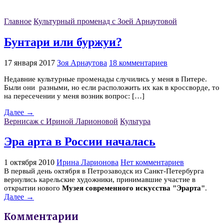
Главное
Культурный променад с Зоей Арнаутовой
Бунтари или буржуи?
17 января 2017
Зоя Арнаутова
18 комментариев
Недавние культурные променады случились у меня в Питере.
Были они разными, но если расположить их как в кроссворде, то
на пересечении у меня возник вопрос: […]
Далее →
Вернисаж с Ириной Ларионовой
Культура
Эра арта в России началась
1 октября 2010
Ирина Ларионова
Нет комментариев
В первый день октября в Петрозаводск из Санкт-Петербурга
вернулись карельские художники, принимавшие участие в
открытии нового
Музея современного искусства "Эрарта"
.
Далее →
Комментарии