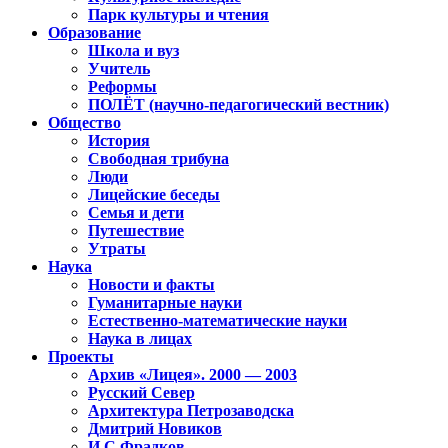
Парк культуры и чтения
Образование
Школа и вуз
Учитель
Реформы
ПОЛЁТ (научно-педагогический вестник)
Общество
История
Свободная трибуна
Люди
Лицейские беседы
Семья и дети
Путешествие
Утраты
Наука
Новости и факты
Гуманитарные науки
Естественно-математические науки
Наука в лицах
Проекты
Архив «Лицея». 2000 — 2003
Русский Север
Архитектура Петрозаводска
Дмитрий Новиков
И.С.Фрадков