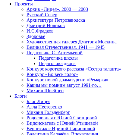
Проекты
Архив «Лицея». 2000 — 2003
Русский Север
Архитектура Петрозаводска
Дмитрий Новиков
И.С.Фрадков
Здоровье
Художественная галерея Дмитрия Москина
Великая Отечественная. 1941 — 1945
Педагогика С. Артемьевой
Педагогика школы
Педагогика двора
Конкурс короткого рассказа «Сестра таланта»
Конкурс «Во весь голос»
Конкурс новой драматургии «Ремарка»
Каким мы помним август 1991-го…
Михаил Швейцер
Блоги
Блог Лицея
Алла Нестеренко
Михаил Гольденберг
Родословная с Юлией Свинцовой
Видоискатель с Юлией Утышевой
Вернисаж с Ириной Ларионовой
Валентина Калачёва. Впечатления