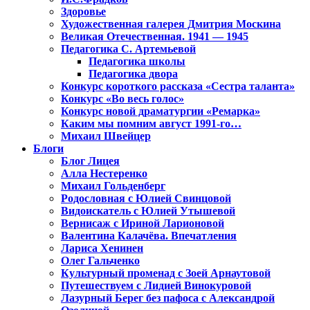
Здоровье
Художественная галерея Дмитрия Москина
Великая Отечественная. 1941 — 1945
Педагогика С. Артемьевой
Педагогика школы
Педагогика двора
Конкурс короткого рассказа «Сестра таланта»
Конкурс «Во весь голос»
Конкурс новой драматургии «Ремарка»
Каким мы помним август 1991-го…
Михаил Швейцер
Блоги
Блог Лицея
Алла Нестеренко
Михаил Гольденберг
Родословная с Юлией Свинцовой
Видоискатель с Юлией Утышевой
Вернисаж с Ириной Ларионовой
Валентина Калачёва. Впечатления
Лариса Хенинен
Олег Гальченко
Культурный променад с Зоей Арнаутовой
Путешествуем с Лидией Винокуровой
Лазурный Берег без пафоса с Александрой