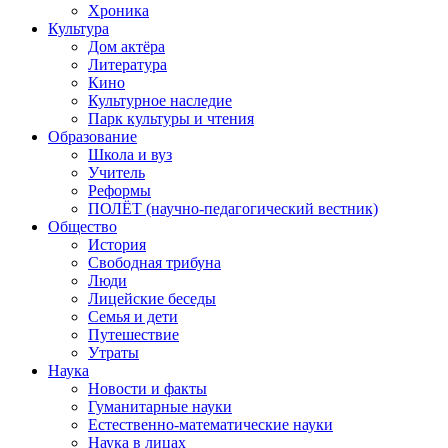
Хроника
Культура
Дом актёра
Литература
Кино
Культурное наследие
Парк культуры и чтения
Образование
Школа и вуз
Учитель
Реформы
ПОЛЁТ (научно-педагогический вестник)
Общество
История
Свободная трибуна
Люди
Лицейские беседы
Семья и дети
Путешествие
Утраты
Наука
Новости и факты
Гуманитарные науки
Естественно-математические науки
Наука в лицах