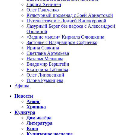
Лариса Хенинен
Олег Гальченко
Культурный променад с Зоей Арнаутовой
Путешествуем с Лидией Винокуровой
Лазурный Берег без пафоса с Александрой
Озолиной
«Задние мысли» Кирилла Олюшкина
Застолье с Владимиром Софиенко
Ирина Савкина
Светлана Артемьева
Наталья Мешкова
Владимир Берштейн
Екатерина Габалова
Олег Липовецкий
Илона Румянцева
Афиша
Новости
Анонс
Хроника
Культура
Дом актёра
Литература
Кино
Культурное наследие