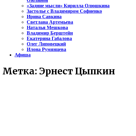
Озолиной
«Задние мысли» Кирилла Олюшкина
Застолье с Владимиром Софиенко
Ирина Савкина
Светлана Артемьева
Наталья Мешкова
Владимир Берштейн
Екатерина Габалова
Олег Липовецкий
Илона Румянцева
Афиша
Метка:
Эрнест Цыпкин