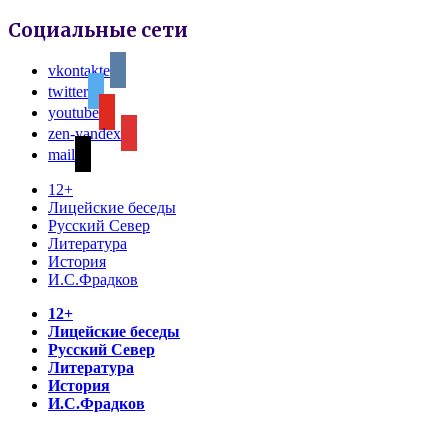
Социальные сети
vkontakte
twitter
youtube
zen-yandex
mail
12+
Лицейские беседы
Русский Север
Литература
История
И.С.Фрадков
12+
Лицейские беседы
Русский Север
Литература
История
И.С.Фрадков