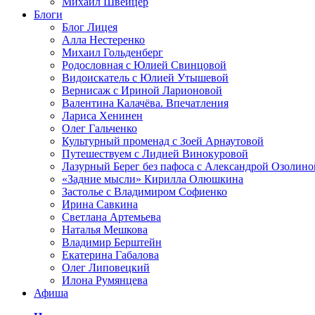
Михаил Швейцер
Блоги
Блог Лицея
Алла Нестеренко
Михаил Гольденберг
Родословная с Юлией Свинцовой
Видоискатель с Юлией Утышевой
Вернисаж с Ириной Ларионовой
Валентина Калачёва. Впечатления
Лариса Хенинен
Олег Гальченко
Культурный променад с Зоей Арнаутовой
Путешествуем с Лидией Винокуровой
Лазурный Берег без пафоса с Александрой Озолино
«Задние мысли» Кирилла Олюшкина
Застолье с Владимиром Софиенко
Ирина Савкина
Светлана Артемьева
Наталья Мешкова
Владимир Берштейн
Екатерина Габалова
Олег Липовецкий
Илона Румянцева
Афиша