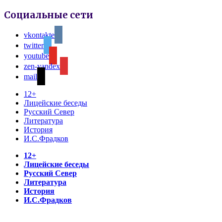
Социальные сети
vkontakte
twitter
youtube
zen-yandex
mail
12+
Лицейские беседы
Русский Север
Литература
История
И.С.Фрадков
12+
Лицейские беседы
Русский Север
Литература
История
И.С.Фрадков