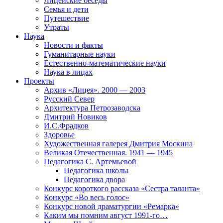
Лицейские беседы
Семья и дети
Путешествие
Утраты
Наука
Новости и факты
Гуманитарные науки
Естественно-математические науки
Наука в лицах
Проекты
Архив «Лицея». 2000 — 2003
Русский Север
Архитектура Петрозаводска
Дмитрий Новиков
И.С.Фрадков
Здоровье
Художественная галерея Дмитрия Москина
Великая Отечественная. 1941 — 1945
Педагогика С. Артемьевой
Педагогика школы
Педагогика двора
Конкурс короткого рассказа «Сестра таланта»
Конкурс «Во весь голос»
Конкурс новой драматургии «Ремарка»
Каким мы помним август 1991-го…