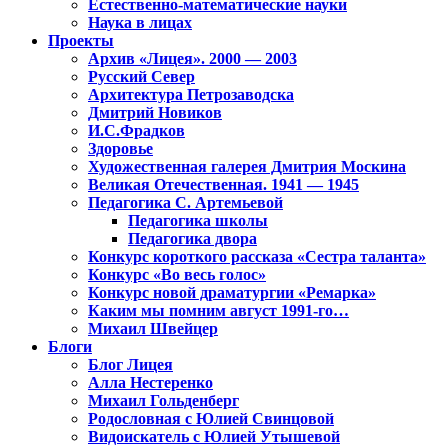
Естественно-математические науки
Наука в лицах
Проекты
Архив «Лицея». 2000 — 2003
Русский Север
Архитектура Петрозаводска
Дмитрий Новиков
И.С.Фрадков
Здоровье
Художественная галерея Дмитрия Москина
Великая Отечественная. 1941 — 1945
Педагогика С. Артемьевой
Педагогика школы
Педагогика двора
Конкурс короткого рассказа «Сестра таланта»
Конкурс «Во весь голос»
Конкурс новой драматургии «Ремарка»
Каким мы помним август 1991-го…
Михаил Швейцер
Блоги
Блог Лицея
Алла Нестеренко
Михаил Гольденберг
Родословная с Юлией Свинцовой
Видоискатель с Юлией Утышевой