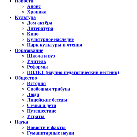
Новости
Анонс
Хроника
Культура
Дом актёра
Литература
Кино
Культурное наследие
Парк культуры и чтения
Образование
Школа и вуз
Учитель
Реформы
ПОЛЁТ (научно-педагогический вестник)
Общество
История
Свободная трибуна
Люди
Лицейские беседы
Семья и дети
Путешествие
Утраты
Наука
Новости и факты
Гуманитарные науки