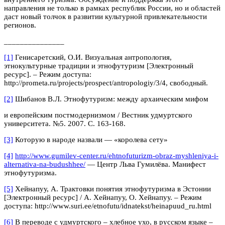
направления не только в рамках республик России, но и областей
даст новый толчок в развитии культурной привлекательности
регионов.
_______________
[1]
Генисаретский, О.И. Визуальная антропология,
этнокультурные традиции и этнофутуризм [Электронный
ресурс]. – Режим доступа:
http://prometa.ru/projects/prospect/antropologiy/3/4, свободный.
[2]
Шибанов В.Л. Этнофутуризм: между архаическим мифом
и европейским постмодернизмом / Вестник удмуртского
университета. №5. 2007. С. 163-168.
[3]
Которую в народе назвали — «королева сету»
[4]
http://www.gumilev-center.ru/ehtnofuturizm-obraz-myshleniya-i-
alternativa-na-budushhee/
— Центр Льва Гумилёва. Манифест
этнофутуризма.
[5]
Хейнапуу, А. Трактовки понятия этнофутуризма в Эстонии
[Электронный ресурс] / А. Хейнапуу, О. Хейнапуу. – Режим
доступа: http://www.suri.ee/etnofutu/idnatekst/heinapuud_ru.html
[6]
В переводе с удмуртского – хлебное ухо, в русском языке –