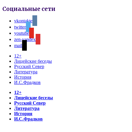
Социальные сети
vkontakte
twitter
youtube
zen-yandex
mail
12+
Лицейские беседы
Русский Север
Литература
История
И.С.Фрадков
12+
Лицейские беседы
Русский Север
Литература
История
И.С.Фрадков