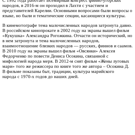
С 1992 года работает Всемирный конгресс финно-угорских
народов, в 2016-м он проходил в Лахти с участием и
представителей Карелии. Основными вопросами были вопросы о
языке, но были и тематические секции, касающиеся культуры.
В кинемотографе тема малочисленных народов затронута давно.
В российском кинопрокате в 2002 году на экраны вышел фильм
«Кукушка» Александра Рогожкина. Отчасти он исторический, но
в нем затронута и тема малочисленных народов,
взаимоотношение близких народов — русских, финнов и саамов.
В 2010 году на экраны вышел фильм «Овсянки» Алексея
Федорченко по повести Дениса Осокина, связанной с
мифологией народа меря. В 2012-м снят фильм «Жены луговых
мари» того же режиссера по книге того же автора – Осокина Д.
В фильме показаны быт, традиции, культура марийского
народа с 1970-х годов до наших дней.