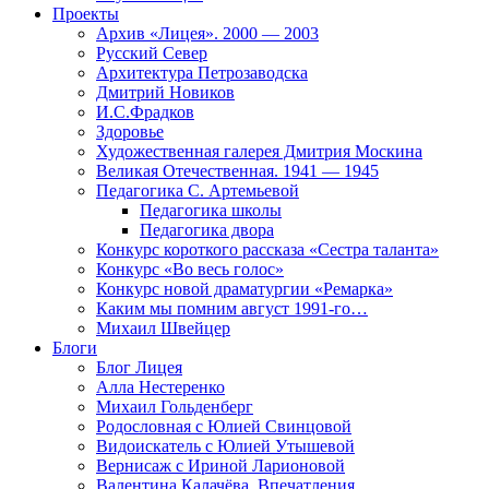
Проекты
Архив «Лицея». 2000 — 2003
Русский Север
Архитектура Петрозаводска
Дмитрий Новиков
И.С.Фрадков
Здоровье
Художественная галерея Дмитрия Москина
Великая Отечественная. 1941 — 1945
Педагогика С. Артемьевой
Педагогика школы
Педагогика двора
Конкурс короткого рассказа «Сестра таланта»
Конкурс «Во весь голос»
Конкурс новой драматургии «Ремарка»
Каким мы помним август 1991-го…
Михаил Швейцер
Блоги
Блог Лицея
Алла Нестеренко
Михаил Гольденберг
Родословная с Юлией Свинцовой
Видоискатель с Юлией Утышевой
Вернисаж с Ириной Ларионовой
Валентина Калачёва. Впечатления