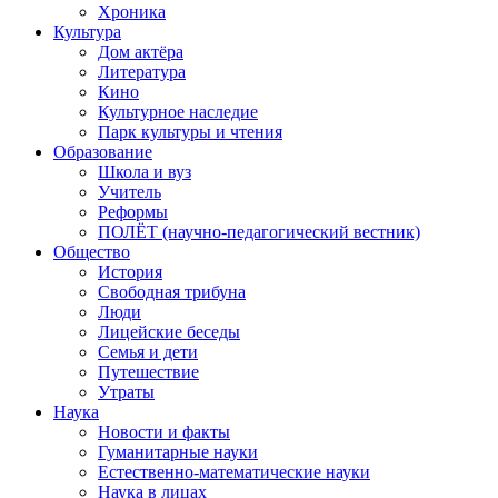
Хроника
Культура
Дом актёра
Литература
Кино
Культурное наследие
Парк культуры и чтения
Образование
Школа и вуз
Учитель
Реформы
ПОЛЁТ (научно-педагогический вестник)
Общество
История
Свободная трибуна
Люди
Лицейские беседы
Семья и дети
Путешествие
Утраты
Наука
Новости и факты
Гуманитарные науки
Естественно-математические науки
Наука в лицах