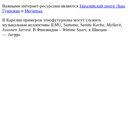
Важными интернет-ресурсами являются
Евразийский центр Льва
Гумилева
и
Merjamaa
.
В Карелии примером этнофутуризма могут служить
музыкальные коллективы
ILMU, Sattuma, Santtu Karhu, Myllarit,
Jousnen Jarved
. В Финляндии –
Wimme Saari
, в Швеции
—
Jarŋŋa
.