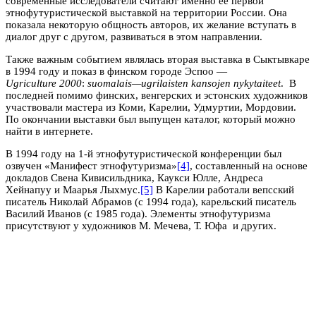
современные исследователи считают именно её первой
этнофутуристической выставкой на территории России. Она
показала некоторую общность авторов, их желание вступать в
диалог друг с другом, развиваться в этом направлении.
Также важным событием являлась вторая выставка в Сыктывкаре
в 1994 году и показ в финском городе Эспоо —
Ugriculture
2000
:
suomalais
—
ugrilaisten kansojen
nykytaiteet
. В
последней помимо финских, венгерских и эстонских художников
участвовали мастера из Коми, Карелии, Удмуртии, Мордовии.
По окончании выставки был выпущен каталог, который можно
найти в интернете.
В 1994 году на 1-й этнофутуристической конференции был
озвучен «Манифест этнофутуризма»
[4]
, составленный на основе
докладов Свена Кивисильдника, Каукси Юлле, Андреса
Хейнапуу и Маарья Лыхмус.
[5]
В Карелии работали вепсский
писатель Николай Абрамов (с 1994 года), карельский писатель
Василий Иванов (с 1985 года). Элементы этнофутуризма
присутствуют у художников М. Мечева, Т. Юфа и других.