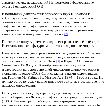
стратегических исследований Приволжского федерального
округа Генисаретский О.И.
В понимании доктора филологических наук Шибанова В.Л.:
«Этнофутуризм – словно птица с двумя крыльями. «Этно»
означает связь с национально-самобытным, этнически-
мифологическим; «футуризм» – поиск своего места в
современном постмодерном мироустройстве, стремление
выжить и быть конкурентоспособным».
[2]
Понятие «этнофутуризм» молодое, его развитие всё ещё идёт.
Исследование этнофутуризма — это исследование мифов.
Начало его совпадает с развитием постмодернизма в обществе,
культуре и искусстве, за несколько лет до введения понятия
эстонскими поэтами Каукси Юлле
[3]
и Карлом-Мартином
Синиярви в 1989 году. В изобразительном искусстве
иллюстрации на основе древней мифологии финно-угорских и
тюркских народов СССР были созданы такими художниками,
как Гарипов М., Райшев Г., Миттов А. в 1970 —1980-х годах. Но
их искусство не сразу нашло широкого зрителя, в результате и не
нашлось определения.
Повседневный уклад удмуртской деревни проиллюстрирован в
листах Гарипова «Легенды, мифы и сказки удмуртского народа»
(1986). Его цикл работ «Удмуртские народные песни-
заклинания» стал подлинным осмыслением пространства мифа.