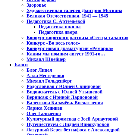
Здоровье
Художественная галерея Дмитрия Москина
Великая Отечественная. 1941 — 1945
Педагогика С. Артемьевой
Педагогика школы
Педагогика двора
Конкурс короткого рассказа «Сестра таланта»
Конкурс «Во весь голос»
Конкурс новой драматургии «Ремарка»
Каким мы помним август 1991-го…
Михаил Швейцер
Блоги
Блог Лицея
Алла Нестеренко
Михаил Гольденберг
Родословная с Юлией Свинцовой
Видоискатель с Юлией Утышевой
Вернисаж с Ириной Ларионовой
Валентина Калачёва. Впечатления
Лариса Хенинен
Олег Гальченко
Культурный променад с Зоей Арнаутовой
Путешествуем с Лидией Винокуровой
Лазурный Берег без пафоса с Александрой