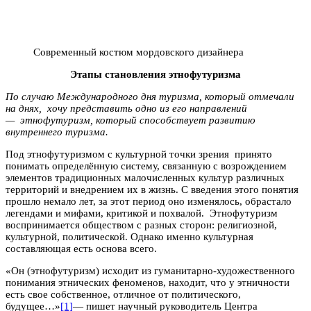
Современный костюм мордовского дизайнера
Этапы становления этнофутуризма
По случаю Международного дня туризма, который отмечали
на днях, хочу представить одно из его направлений
— этнофутуризм, который способствует развитию
внутреннего туризма.
Под этнофутуризмом с культурной точки зрения принято
понимать определённую систему, связанную с возрождением
элементов традиционных малочисленных культур различных
территорий и внедрением их в жизнь. С введения этого понятия
прошло немало лет, за этот период оно изменялось, обрастало
легендами и мифами, критикой и похвалой. Этнофутуризм
воспринимается обществом с разных сторон: религиозной,
культурной, политической. Однако именно культурная
составляющая есть основа всего.
«Он (этнофутуризм) исходит из гуманитарно-художественного
понимания этнических феноменов, находит, что у этничности
есть свое собственное, отличное от политического,
будущее…»
[1]
— пишет научный руководитель Центра