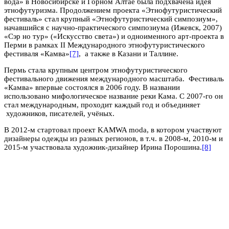
вода» в Новосибирске и Горном Алтае была подхвачена идея
этнофутуризма. Продолжением проекта «Этнофутуристический
фестиваль» стал крупный «Этнофутуристический симпозиум»,
начавшийся с научно-практического симпозиума (Ижевск, 2007)
«Сэр но тур» («Искусство света») и одноименного арт-проекта в
Перми в рамках II Международного этнофутуристического
фестиваля «Камва»
[7]
, а также в Казани и Таллине.
Пермь стала крупным центром этнофутуристического
фестивального движения международного масштаба. Фестиваль
«Камва» впервые состоялся в 2006 году. В названии
использовано мифологическое название реки Кама. С 2007-го он
стал международным, проходит каждый год и объединяет
художников, писателей, учёных.
В 2012-м стартовал проект KAMWA moda, в котором участвуют
дизайнеры одежды из разных регионов, в т.ч. в 2008-м, 2010-м и
2015-м участвовала художник-дизайнер Ирина Порошина.
[8]