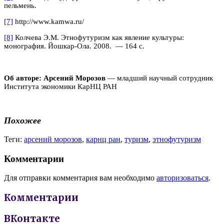
пельмень.
[7]
http://www.kamwa.ru/
[8]
Колчева Э.М. Этнофутуризм как явление культуры:
монография. Йошкар-Ола. 2008. — 164 с.
Об авторе: Арсений Морозов
— младший научный сотрудник
Института экономики КарНЦ РАН
Похожее
Теги:
арсений морозов
,
карнц ран
,
туризм
,
этнофутуризм
Комментарии
Для отправки комментария вам необходимо
авторизоваться
.
Комментарии
ВКонтакте