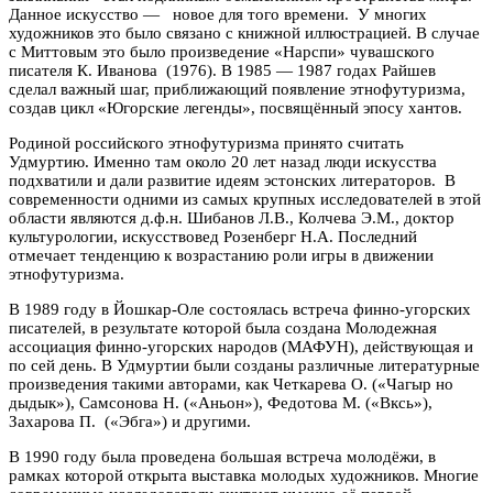
Данное искусство — новое для того времени. У многих
художников это было связано с книжной иллюстрацией. В случае
с Миттовым это было произведение «Нарспи» чувашского
писателя К. Иванова (1976). В 1985 — 1987 годах Райшев
сделал важный шаг, приближающий появление этнофутуризма,
создав цикл «Югорские легенды», посвящённый эпосу хантов.
Родиной российского этнофутуризма принято считать
Удмуртию. Именно там около 20 лет назад люди искусства
подхватили и дали развитие идеям эстонских литераторов. В
современности одними из самых крупных исследователей в этой
области являются д.ф.н. Шибанов Л.В., Колчева Э.М., доктор
культурологии, искусствовед Розенберг Н.А. Последний
отмечает тенденцию к возрастанию роли игры в движении
этнофутуризма.
В 1989 году в Йошкар-Оле состоялась встреча финно-угорских
писателей, в результате которой была создана Молодежная
ассоциация финно-угорских народов (МАФУН), действующая и
по сей день. В Удмуртии были созданы различные литературные
произведения такими авторами, как Четкарева О. («Чагыр но
дыдык»), Самсонова Н. («Аньон»), Федотова М. («Вксь»),
Захарова П. («Эбга») и другими.
В 1990 году была проведена большая встреча молодёжи, в
рамках которой открыта выставка молодых художников. Многие