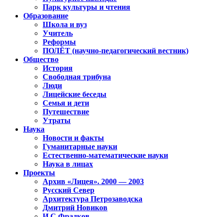
Парк культуры и чтения
Образование
Школа и вуз
Учитель
Реформы
ПОЛЁТ (научно-педагогический вестник)
Общество
История
Свободная трибуна
Люди
Лицейские беседы
Семья и дети
Путешествие
Утраты
Наука
Новости и факты
Гуманитарные науки
Естественно-математические науки
Наука в лицах
Проекты
Архив «Лицея». 2000 — 2003
Русский Север
Архитектура Петрозаводска
Дмитрий Новиков
И.С.Фрадков