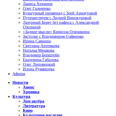
Лариса Хенинен
Олег Гальченко
Культурный променад с Зоей Арнаутовой
Путешествуем с Лидией Винокуровой
Лазурный Берег без пафоса с Александрой
Озолиной
«Задние мысли» Кирилла Олюшкина
Застолье с Владимиром Софиенко
Ирина Савкина
Светлана Артемьева
Наталья Мешкова
Владимир Берштейн
Екатерина Габалова
Олег Липовецкий
Илона Румянцева
Афиша
Новости
Анонс
Хроника
Культура
Дом актёра
Литература
Кино
Культурное наследие