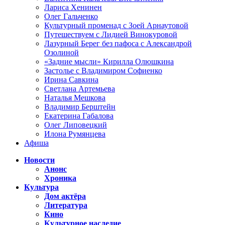
Лариса Хенинен
Олег Гальченко
Культурный променад с Зоей Арнаутовой
Путешествуем с Лидией Винокуровой
Лазурный Берег без пафоса с Александрой
Озолиной
«Задние мысли» Кирилла Олюшкина
Застолье с Владимиром Софиенко
Ирина Савкина
Светлана Артемьева
Наталья Мешкова
Владимир Берштейн
Екатерина Габалова
Олег Липовецкий
Илона Румянцева
Афиша
Новости
Анонс
Хроника
Культура
Дом актёра
Литература
Кино
Культурное наследие