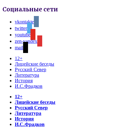
Социальные сети
vkontakte
twitter
youtube
zen-yandex
mail
12+
Лицейские беседы
Русский Север
Литература
История
И.С.Фрадков
12+
Лицейские беседы
Русский Север
Литература
История
И.С.Фрадков