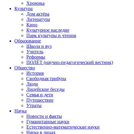
Хроника
Культура
Дом актёра
Литература
Кино
Культурное наследие
Парк культуры и чтения
Образование
Школа и вуз
Учитель
Реформы
ПОЛЁТ (научно-педагогический вестник)
Общество
История
Свободная трибуна
Люди
Лицейские беседы
Семья и дети
Путешествие
Утраты
Наука
Новости и факты
Гуманитарные науки
Естественно-математические науки
Наука в лицах