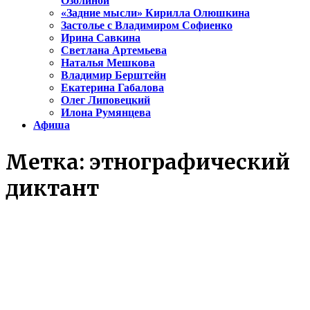
Озолиной
«Задние мысли» Кирилла Олюшкина
Застолье с Владимиром Софиенко
Ирина Савкина
Светлана Артемьева
Наталья Мешкова
Владимир Берштейн
Екатерина Габалова
Олег Липовецкий
Илона Румянцева
Афиша
Метка:
этнографический
диктант