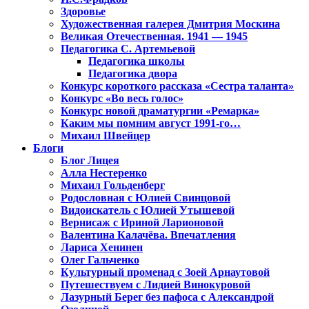
Здоровье
Художественная галерея Дмитрия Москина
Великая Отечественная. 1941 — 1945
Педагогика С. Артемьевой
Педагогика школы
Педагогика двора
Конкурс короткого рассказа «Сестра таланта»
Конкурс «Во весь голос»
Конкурс новой драматургии «Ремарка»
Каким мы помним август 1991-го…
Михаил Швейцер
Блоги
Блог Лицея
Алла Нестеренко
Михаил Гольденберг
Родословная с Юлией Свинцовой
Видоискатель с Юлией Утышевой
Вернисаж с Ириной Ларионовой
Валентина Калачёва. Впечатления
Лариса Хенинен
Олег Гальченко
Культурный променад с Зоей Арнаутовой
Путешествуем с Лидией Винокуровой
Лазурный Берег без пафоса с Александрой