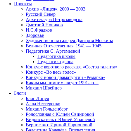
Проекты
Архив «Лицея». 2000 — 2003
Русский Север
Архитектура Петрозаводска
Дмитрий Новиков
И.С.Фрадков
Здоровье
Художественная галерея Дмитрия Москина
Великая Отечественная. 1941 — 1945
Педагогика С. Артемьевой
Педагогика школы
Педагогика двора
Конкурс короткого рассказа «Сестра таланта»
Конкурс «Во весь голос»
Конкурс новой драматургии «Ремарка»
Каким мы помним август 1991-го…
Михаил Швейцер
Блоги
Блог Лицея
Алла Нестеренко
Михаил Гольденберг
Родословная с Юлией Свинцовой
Видоискатель с Юлией Утышевой
Вернисаж с Ириной Ларионовой
Валентина Калачёва. Впечатления