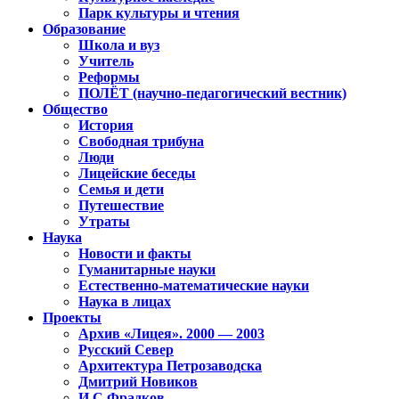
Парк культуры и чтения
Образование
Школа и вуз
Учитель
Реформы
ПОЛЁТ (научно-педагогический вестник)
Общество
История
Свободная трибуна
Люди
Лицейские беседы
Семья и дети
Путешествие
Утраты
Наука
Новости и факты
Гуманитарные науки
Естественно-математические науки
Наука в лицах
Проекты
Архив «Лицея». 2000 — 2003
Русский Север
Архитектура Петрозаводска
Дмитрий Новиков
И.С.Фрадков