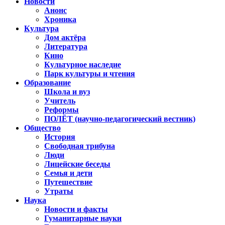
Новости
Анонс
Хроника
Культура
Дом актёра
Литература
Кино
Культурное наследие
Парк культуры и чтения
Образование
Школа и вуз
Учитель
Реформы
ПОЛЁТ (научно-педагогический вестник)
Общество
История
Свободная трибуна
Люди
Лицейские беседы
Семья и дети
Путешествие
Утраты
Наука
Новости и факты
Гуманитарные науки