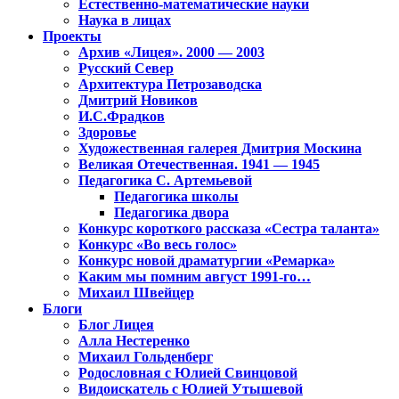
Естественно-математические науки
Наука в лицах
Проекты
Архив «Лицея». 2000 — 2003
Русский Север
Архитектура Петрозаводска
Дмитрий Новиков
И.С.Фрадков
Здоровье
Художественная галерея Дмитрия Москина
Великая Отечественная. 1941 — 1945
Педагогика С. Артемьевой
Педагогика школы
Педагогика двора
Конкурс короткого рассказа «Сестра таланта»
Конкурс «Во весь голос»
Конкурс новой драматургии «Ремарка»
Каким мы помним август 1991-го…
Михаил Швейцер
Блоги
Блог Лицея
Алла Нестеренко
Михаил Гольденберг
Родословная с Юлией Свинцовой
Видоискатель с Юлией Утышевой