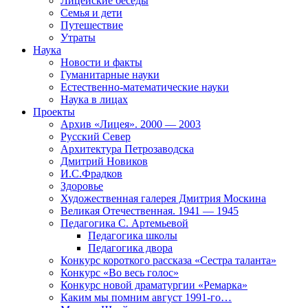
Лицейские беседы
Семья и дети
Путешествие
Утраты
Наука
Новости и факты
Гуманитарные науки
Естественно-математические науки
Наука в лицах
Проекты
Архив «Лицея». 2000 — 2003
Русский Север
Архитектура Петрозаводска
Дмитрий Новиков
И.С.Фрадков
Здоровье
Художественная галерея Дмитрия Москина
Великая Отечественная. 1941 — 1945
Педагогика С. Артемьевой
Педагогика школы
Педагогика двора
Конкурс короткого рассказа «Сестра таланта»
Конкурс «Во весь голос»
Конкурс новой драматургии «Ремарка»
Каким мы помним август 1991-го…