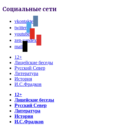
Социальные сети
vkontakte
twitter
youtube
zen-yandex
mail
12+
Лицейские беседы
Русский Север
Литература
История
И.С.Фрадков
12+
Лицейские беседы
Русский Север
Литература
История
И.С.Фрадков