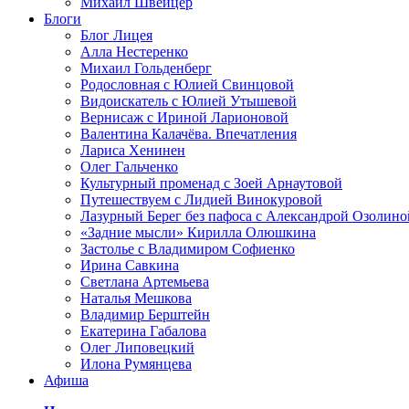
Михаил Швейцер
Блоги
Блог Лицея
Алла Нестеренко
Михаил Гольденберг
Родословная с Юлией Свинцовой
Видоискатель с Юлией Утышевой
Вернисаж с Ириной Ларионовой
Валентина Калачёва. Впечатления
Лариса Хенинен
Олег Гальченко
Культурный променад с Зоей Арнаутовой
Путешествуем с Лидией Винокуровой
Лазурный Берег без пафоса с Александрой Озолино
«Задние мысли» Кирилла Олюшкина
Застолье с Владимиром Софиенко
Ирина Савкина
Светлана Артемьева
Наталья Мешкова
Владимир Берштейн
Екатерина Габалова
Олег Липовецкий
Илона Румянцева
Афиша