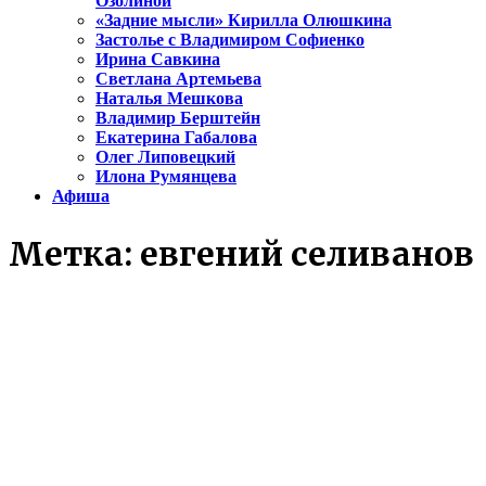
Озолиной
«Задние мысли» Кирилла Олюшкина
Застолье с Владимиром Софиенко
Ирина Савкина
Светлана Артемьева
Наталья Мешкова
Владимир Берштейн
Екатерина Габалова
Олег Липовецкий
Илона Румянцева
Афиша
Метка:
евгений селиванов