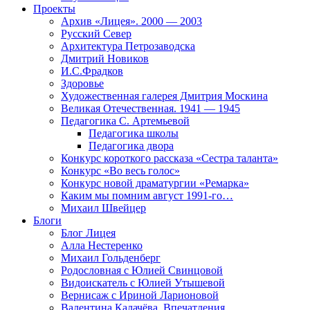
Проекты
Архив «Лицея». 2000 — 2003
Русский Север
Архитектура Петрозаводска
Дмитрий Новиков
И.С.Фрадков
Здоровье
Художественная галерея Дмитрия Москина
Великая Отечественная. 1941 — 1945
Педагогика С. Артемьевой
Педагогика школы
Педагогика двора
Конкурс короткого рассказа «Сестра таланта»
Конкурс «Во весь голос»
Конкурс новой драматургии «Ремарка»
Каким мы помним август 1991-го…
Михаил Швейцер
Блоги
Блог Лицея
Алла Нестеренко
Михаил Гольденберг
Родословная с Юлией Свинцовой
Видоискатель с Юлией Утышевой
Вернисаж с Ириной Ларионовой
Валентина Калачёва. Впечатления