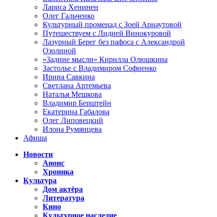
Лариса Хенинен
Олег Гальченко
Культурный променад с Зоей Арнаутовой
Путешествуем с Лидией Винокуровой
Лазурный Берег без пафоса с Александрой
Озолиной
«Задние мысли» Кирилла Олюшкина
Застолье с Владимиром Софиенко
Ирина Савкина
Светлана Артемьева
Наталья Мешкова
Владимир Берштейн
Екатерина Габалова
Олег Липовецкий
Илона Румянцева
Афиша
Новости
Анонс
Хроника
Культура
Дом актёра
Литература
Кино
Культурное наследие