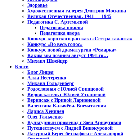
Здоровье
Художественная галерея Дмитрия Москина
Великая Отечественная. 1941 — 1945
Педагогика С. Артемьевой
Педагогика школы
Педагогика двора
Конкурс короткого рассказа «Сестра таланта»
Конкурс «Во весь голос»
Конкурс новой драматургии «Ремарка»
Каким мы помним август 1991-го…
Михаил Швейцер
Блоги
Блог Лицея
Алла Нестеренко
Михаил Гольденберг
Родословная с Юлией Свинцовой
Видоискатель с Юлией Утышевой
Вернисаж с Ириной Ларионовой
Валентина Калачёва. Впечатления
Лариса Хенинен
Олег Гальченко
Культурный променад с Зоей Арнаутовой
Путешествуем с Лидией Винокуровой
Лазурный Берег без пафоса с Александрой