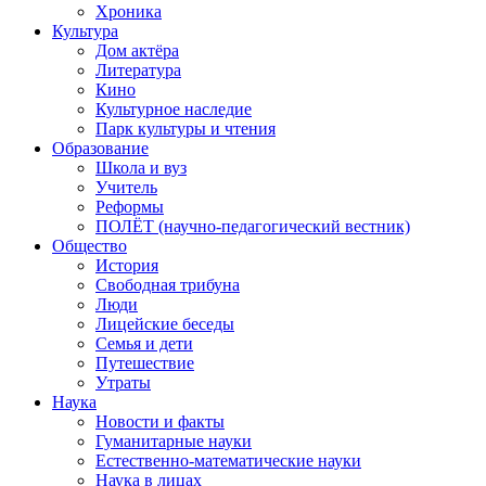
Хроника
Культура
Дом актёра
Литература
Кино
Культурное наследие
Парк культуры и чтения
Образование
Школа и вуз
Учитель
Реформы
ПОЛЁТ (научно-педагогический вестник)
Общество
История
Свободная трибуна
Люди
Лицейские беседы
Семья и дети
Путешествие
Утраты
Наука
Новости и факты
Гуманитарные науки
Естественно-математические науки
Наука в лицах