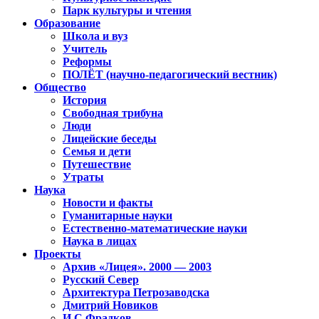
Парк культуры и чтения
Образование
Школа и вуз
Учитель
Реформы
ПОЛЁТ (научно-педагогический вестник)
Общество
История
Свободная трибуна
Люди
Лицейские беседы
Семья и дети
Путешествие
Утраты
Наука
Новости и факты
Гуманитарные науки
Естественно-математические науки
Наука в лицах
Проекты
Архив «Лицея». 2000 — 2003
Русский Север
Архитектура Петрозаводска
Дмитрий Новиков
И.С.Фрадков