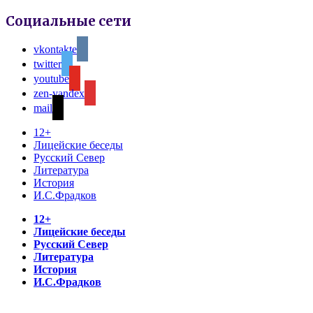
Социальные сети
vkontakte
twitter
youtube
zen-yandex
mail
12+
Лицейские беседы
Русский Север
Литература
История
И.С.Фрадков
12+
Лицейские беседы
Русский Север
Литература
История
И.С.Фрадков