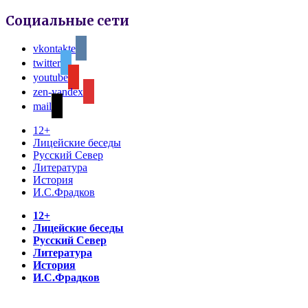
Социальные сети
vkontakte
twitter
youtube
zen-yandex
mail
12+
Лицейские беседы
Русский Север
Литература
История
И.С.Фрадков
12+
Лицейские беседы
Русский Север
Литература
История
И.С.Фрадков