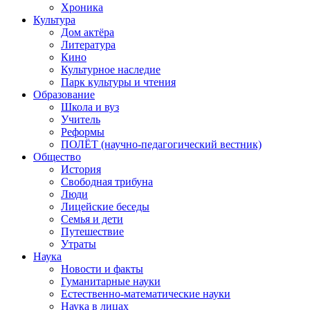
Хроника
Культура
Дом актёра
Литература
Кино
Культурное наследие
Парк культуры и чтения
Образование
Школа и вуз
Учитель
Реформы
ПОЛЁТ (научно-педагогический вестник)
Общество
История
Свободная трибуна
Люди
Лицейские беседы
Семья и дети
Путешествие
Утраты
Наука
Новости и факты
Гуманитарные науки
Естественно-математические науки
Наука в лицах