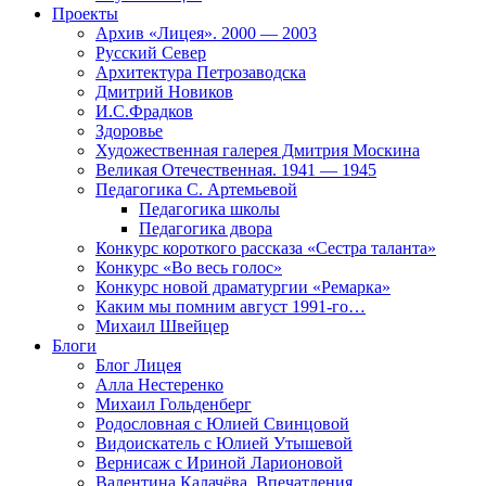
Проекты
Архив «Лицея». 2000 — 2003
Русский Север
Архитектура Петрозаводска
Дмитрий Новиков
И.С.Фрадков
Здоровье
Художественная галерея Дмитрия Москина
Великая Отечественная. 1941 — 1945
Педагогика С. Артемьевой
Педагогика школы
Педагогика двора
Конкурс короткого рассказа «Сестра таланта»
Конкурс «Во весь голос»
Конкурс новой драматургии «Ремарка»
Каким мы помним август 1991-го…
Михаил Швейцер
Блоги
Блог Лицея
Алла Нестеренко
Михаил Гольденберг
Родословная с Юлией Свинцовой
Видоискатель с Юлией Утышевой
Вернисаж с Ириной Ларионовой
Валентина Калачёва. Впечатления