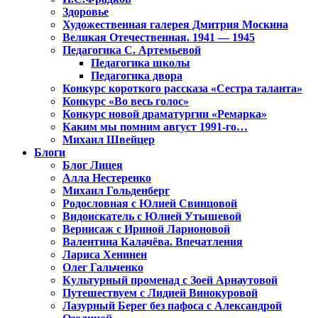
Здоровье
Художественная галерея Дмитрия Москина
Великая Отечественная. 1941 — 1945
Педагогика С. Артемьевой
Педагогика школы
Педагогика двора
Конкурс короткого рассказа «Сестра таланта»
Конкурс «Во весь голос»
Конкурс новой драматургии «Ремарка»
Каким мы помним август 1991-го…
Михаил Швейцер
Блоги
Блог Лицея
Алла Нестеренко
Михаил Гольденберг
Родословная с Юлией Свинцовой
Видоискатель с Юлией Утышевой
Вернисаж с Ириной Ларионовой
Валентина Калачёва. Впечатления
Лариса Хенинен
Олег Гальченко
Культурный променад с Зоей Арнаутовой
Путешествуем с Лидией Винокуровой
Лазурный Берег без пафоса с Александрой