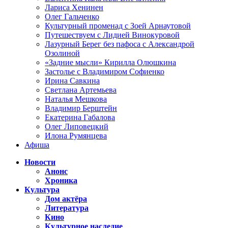
Лариса Хенинен
Олег Гальченко
Культурный променад с Зоей Арнаутовой
Путешествуем с Лидией Винокуровой
Лазурный Берег без пафоса с Александрой
Озолиной
«Задние мысли» Кирилла Олюшкина
Застолье с Владимиром Софиенко
Ирина Савкина
Светлана Артемьева
Наталья Мешкова
Владимир Берштейн
Екатерина Габалова
Олег Липовецкий
Илона Румянцева
Афиша
Новости
Анонс
Хроника
Культура
Дом актёра
Литература
Кино
Культурное наследие