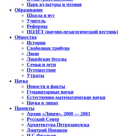
Парк культуры и чтения
Образование
Школа и вуз
Учитель
Реформы
ПОЛЁТ (научно-педагогический вестник)
Общество
История
Свободная трибуна
Люди
Лицейские беседы
Семья и дети
Путешествие
Утраты
Наука
Новости и факты
Гуманитарные науки
Естественно-математические науки
Наука в лицах
Проекты
Архив «Лицея». 2000 — 2003
Русский Север
Архитектура Петрозаводска
Дмитрий Новиков
И.С.Фрадков