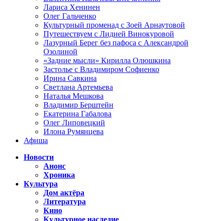
Лариса Хенинен
Олег Гальченко
Культурный променад с Зоей Арнаутовой
Путешествуем с Лидией Винокуровой
Лазурный Берег без пафоса с Александрой
Озолиной
«Задние мысли» Кирилла Олюшкина
Застолье с Владимиром Софиенко
Ирина Савкина
Светлана Артемьева
Наталья Мешкова
Владимир Берштейн
Екатерина Габалова
Олег Липовецкий
Илона Румянцева
Афиша
Новости
Анонс
Хроника
Культура
Дом актёра
Литература
Кино
Культурное наследие