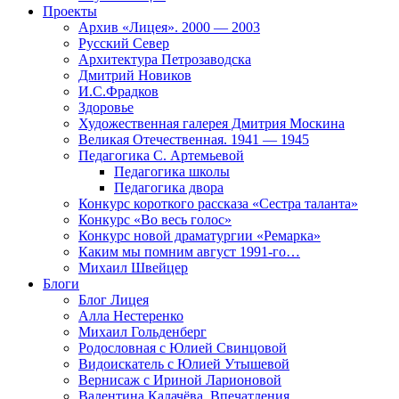
Проекты
Архив «Лицея». 2000 — 2003
Русский Север
Архитектура Петрозаводска
Дмитрий Новиков
И.С.Фрадков
Здоровье
Художественная галерея Дмитрия Москина
Великая Отечественная. 1941 — 1945
Педагогика С. Артемьевой
Педагогика школы
Педагогика двора
Конкурс короткого рассказа «Сестра таланта»
Конкурс «Во весь голос»
Конкурс новой драматургии «Ремарка»
Каким мы помним август 1991-го…
Михаил Швейцер
Блоги
Блог Лицея
Алла Нестеренко
Михаил Гольденберг
Родословная с Юлией Свинцовой
Видоискатель с Юлией Утышевой
Вернисаж с Ириной Ларионовой
Валентина Калачёва. Впечатления