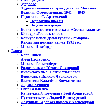
Здоровье
Художественная галерея Дмитрия Москина
Великая Отечественная. 1941 — 1945
Педагогика С. Артемьевой
Педагогика школы
Педагогика двора
Конкурс короткого рассказа «Сестра таланта»
Конкурс «Во весь голос»
Конкурс новой драматургии «Ремарка»
Каким мы помним август 1991-го…
Михаил Швейцер
Блоги
Блог Лицея
Алла Нестеренко
Михаил Гольденберг
Родословная с Юлией Свинцовой
Видоискатель с Юлией Утышевой
Вернисаж с Ириной Ларионовой
Валентина Калачёва. Впечатления
Лариса Хенинен
Олег Гальченко
Культурный променад с Зоей Арнаутовой
Путешествуем с Лидией Винокуровой
Лазурный Берег без пафоса с Александрой