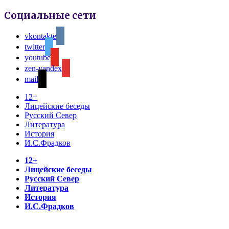
Социальные сети
vkontakte
twitter
youtube
zen-yandex
mail
12+
Лицейские беседы
Русский Север
Литература
История
И.С.Фрадков
12+
Лицейские беседы
Русский Север
Литература
История
И.С.Фрадков