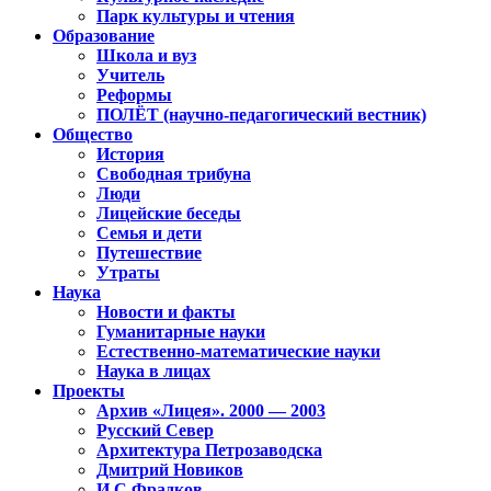
Парк культуры и чтения
Образование
Школа и вуз
Учитель
Реформы
ПОЛЁТ (научно-педагогический вестник)
Общество
История
Свободная трибуна
Люди
Лицейские беседы
Семья и дети
Путешествие
Утраты
Наука
Новости и факты
Гуманитарные науки
Естественно-математические науки
Наука в лицах
Проекты
Архив «Лицея». 2000 — 2003
Русский Север
Архитектура Петрозаводска
Дмитрий Новиков
И.С.Фрадков