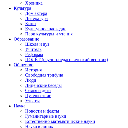
Хроника
Культура
Дом актёра
Литература
Кино
Культурное наследие
Парк культуры и чтения
Образование
Школа и вуз
Учитель
Реформы
ПОЛЁТ (научно-педагогический вестник)
Общество
История
Свободная трибуна
Люди
Лицейские беседы
Семья и дети
Путешествие
Утраты
Наука
Новости и факты
Гуманитарные науки
Естественно-математические науки
Наука в лицах