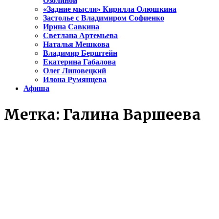
Озолиной
«Задние мысли» Кирилла Олюшкина
Застолье с Владимиром Софиенко
Ирина Савкина
Светлана Артемьева
Наталья Мешкова
Владимир Берштейн
Екатерина Габалова
Олег Липовецкий
Илона Румянцева
Афиша
Метка:
Галина Варшеева