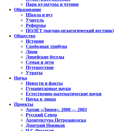
Парк культуры и чтения
Образование
Школа и вуз
Учитель
Реформы
ПОЛЁТ (научно-педагогический вестник)
Общество
История
Свободная трибуна
Люди
Лицейские беседы
Семья и дети
Путешествие
Утраты
Наука
Новости и факты
Гуманитарные науки
Естественно-математические науки
Наука в лицах
Проекты
Архив «Лицея». 2000 — 2003
Русский Север
Архитектура Петрозаводска
Дмитрий Новиков
И.С.Фрадков