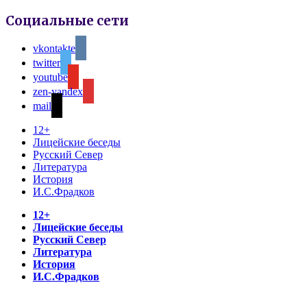
Социальные сети
vkontakte
twitter
youtube
zen-yandex
mail
12+
Лицейские беседы
Русский Север
Литература
История
И.С.Фрадков
12+
Лицейские беседы
Русский Север
Литература
История
И.С.Фрадков