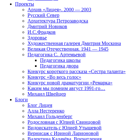
Проекты
Архив «Лицея». 2000 — 2003
Русский Север
Архитектура Петрозаводска
Дмитрий Новиков
И.С.Фрадков
Здоровье
Художественная галерея Дмитрия Москина
Великая Отечественная. 1941 — 1945
Педагогика С. Артемьевой
Педагогика школы
Педагогика двора
Конкурс короткого рассказа «Сестра таланта»
Конкурс «Во весь голос»
Конкурс новой драматургии «Ремарка»
Каким мы помним август 1991-го…
Михаил Швейцер
Блоги
Блог Лицея
Алла Нестеренко
Михаил Гольденберг
Родословная с Юлией Свинцовой
Видоискатель с Юлией Утышевой
Вернисаж с Ириной Ларионовой
Валентина Калачёва. Впечатления