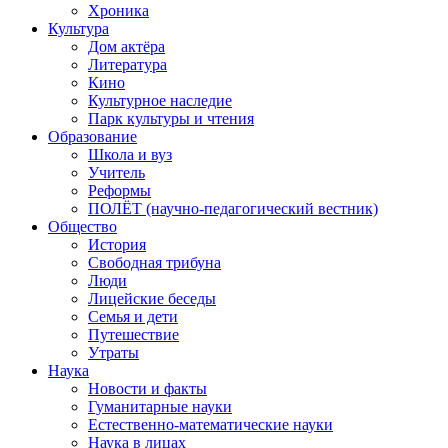
Хроника
Культура
Дом актёра
Литература
Кино
Культурное наследие
Парк культуры и чтения
Образование
Школа и вуз
Учитель
Реформы
ПОЛЁТ (научно-педагогический вестник)
Общество
История
Свободная трибуна
Люди
Лицейские беседы
Семья и дети
Путешествие
Утраты
Наука
Новости и факты
Гуманитарные науки
Естественно-математические науки
Наука в лицах