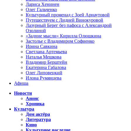
Лариса Хенинен
Олег Гальченко
Культурный променад с Зоей Арнаутовой
Путешествуем с Лидией Винокуровой
Лазурный Берег без пафоса с Александрой
Озолиной
«Задние мысли» Кирилла Олюшкина
Застолье с Владимиром Софиенко
Ирина Савкина
Светлана Артемьева
Наталья Мешкова
Владимир Берштейн
Екатерина Габалова
Олег Липовецкий
Илона Румянцева
Афиша
Новости
Анонс
Хроника
Культура
Дом актёра
Литература
Кино
Культурное наследие