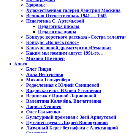
Здоровье
Художественная галерея Дмитрия Москина
Великая Отечественная. 1941 — 1945
Педагогика С. Артемьевой
Педагогика школы
Педагогика двора
Конкурс короткого рассказа «Сестра таланта»
Конкурс «Во весь голос»
Конкурс новой драматургии «Ремарка»
Каким мы помним август 1991-го…
Михаил Швейцер
Блоги
Блог Лицея
Алла Нестеренко
Михаил Гольденберг
Родословная с Юлией Свинцовой
Видоискатель с Юлией Утышевой
Вернисаж с Ириной Ларионовой
Валентина Калачёва. Впечатления
Лариса Хенинен
Олег Гальченко
Культурный променад с Зоей Арнаутовой
Путешествуем с Лидией Винокуровой
Лазурный Берег без пафоса с Александрой