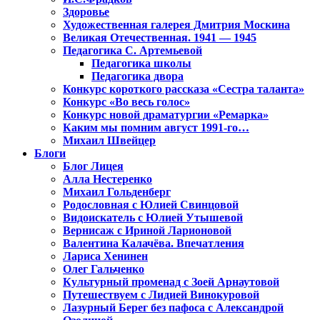
Здоровье
Художественная галерея Дмитрия Москина
Великая Отечественная. 1941 — 1945
Педагогика С. Артемьевой
Педагогика школы
Педагогика двора
Конкурс короткого рассказа «Сестра таланта»
Конкурс «Во весь голос»
Конкурс новой драматургии «Ремарка»
Каким мы помним август 1991-го…
Михаил Швейцер
Блоги
Блог Лицея
Алла Нестеренко
Михаил Гольденберг
Родословная с Юлией Свинцовой
Видоискатель с Юлией Утышевой
Вернисаж с Ириной Ларионовой
Валентина Калачёва. Впечатления
Лариса Хенинен
Олег Гальченко
Культурный променад с Зоей Арнаутовой
Путешествуем с Лидией Винокуровой
Лазурный Берег без пафоса с Александрой