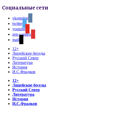
Социальные сети
vkontakte
twitter
youtube
zen-yandex
mail
12+
Лицейские беседы
Русский Север
Литература
История
И.С.Фрадков
12+
Лицейские беседы
Русский Север
Литература
История
И.С.Фрадков