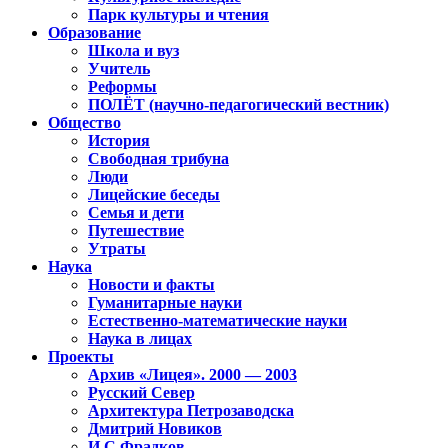
Парк культуры и чтения
Образование
Школа и вуз
Учитель
Реформы
ПОЛЁТ (научно-педагогический вестник)
Общество
История
Свободная трибуна
Люди
Лицейские беседы
Семья и дети
Путешествие
Утраты
Наука
Новости и факты
Гуманитарные науки
Естественно-математические науки
Наука в лицах
Проекты
Архив «Лицея». 2000 — 2003
Русский Север
Архитектура Петрозаводска
Дмитрий Новиков
И.С.Фрадков