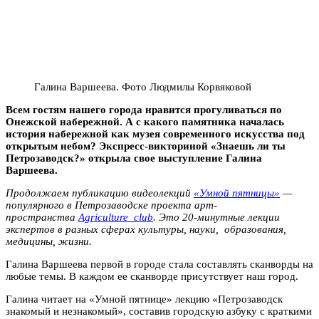
Галина Варшеева. Фото Людмилы Корвяковой
Всем гостям нашего города нравится прогуливаться по
Онежской набережной. А с какого памятника началась
история набережной как музея современного искусства под
открытым небом? Экспресс-викториной «Знаешь ли ты
Петрозаводск?» открыла свое выступление Галина
Варшеева.
Продолжаем публикацию видеолекций
«Умной пятницы»
—
популярного в Петрозаводске проекта арт-
пространства
Agriculture_club
. Это 20-минутные лекции
экспертов в разных сферах культуры, науки, образования,
медицины, жизни.
Галина Варшеева первой в городе стала составлять сканворды на
любые темы. В каждом ее сканворде присутствует наш город.
Галина читает на «Умной пятнице» лекцию «Петрозаводск
знакомый и незнакомый», составив городскую азбуку с краткими