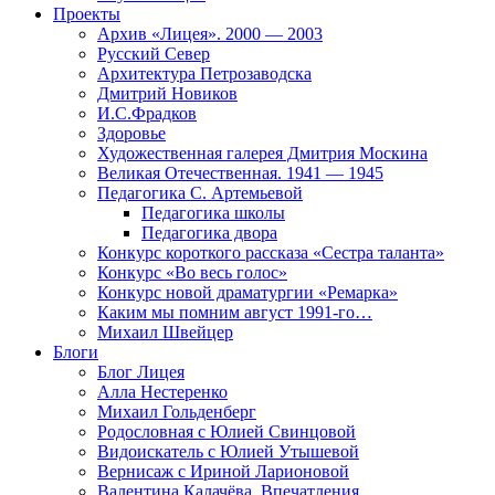
Проекты
Архив «Лицея». 2000 — 2003
Русский Север
Архитектура Петрозаводска
Дмитрий Новиков
И.С.Фрадков
Здоровье
Художественная галерея Дмитрия Москина
Великая Отечественная. 1941 — 1945
Педагогика С. Артемьевой
Педагогика школы
Педагогика двора
Конкурс короткого рассказа «Сестра таланта»
Конкурс «Во весь голос»
Конкурс новой драматургии «Ремарка»
Каким мы помним август 1991-го…
Михаил Швейцер
Блоги
Блог Лицея
Алла Нестеренко
Михаил Гольденберг
Родословная с Юлией Свинцовой
Видоискатель с Юлией Утышевой
Вернисаж с Ириной Ларионовой
Валентина Калачёва. Впечатления