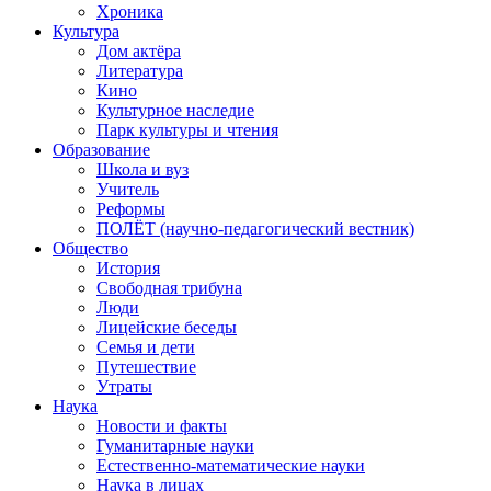
Хроника
Культура
Дом актёра
Литература
Кино
Культурное наследие
Парк культуры и чтения
Образование
Школа и вуз
Учитель
Реформы
ПОЛЁТ (научно-педагогический вестник)
Общество
История
Свободная трибуна
Люди
Лицейские беседы
Семья и дети
Путешествие
Утраты
Наука
Новости и факты
Гуманитарные науки
Естественно-математические науки
Наука в лицах