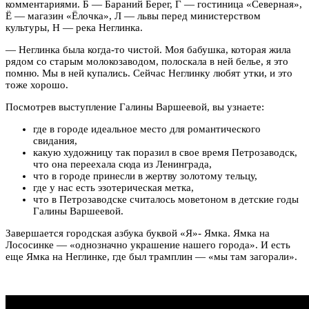
комментариями. Б — Бараний Берег, Г — гостиница «Северная»,
Ё — магазин «Ёлочка», Л — львы перед министерством
культуры, Н — река Неглинка.
— Неглинка была когда-то чистой. Моя бабушка, которая жила
рядом со старым молокозаводом, полоскала в ней белье, я это
помню. Мы в ней купались. Сейчас Неглинку любят утки, и это
тоже хорошо.
Посмотрев выступление Галины Варшеевой, вы узнаете:
где в городе идеальное место для романтического
свидания,
какую художницу так поразил в свое время Петрозаводск,
что она переехала сюда из Ленинграда,
что в городе принесли в жертву золотому тельцу,
где у нас есть эзотерическая метка,
что в Петрозаводске считалось моветоном в детские годы
Галины Варшеевой.
Завершается городская азбука буквой «Я»- Ямка. Ямка на
Лососинке — «однозначно украшение нашего города». И есть
еще Ямка на Неглинке, где был трамплин — «мы там загорали».