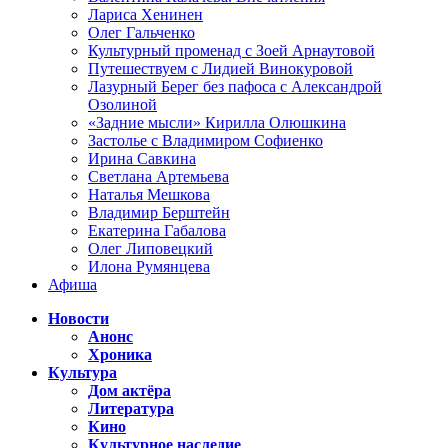
Лариса Хенинен
Олег Гальченко
Культурный променад с Зоей Арнаутовой
Путешествуем с Лидией Винокуровой
Лазурный Берег без пафоса с Александрой
Озолиной
«Задние мысли» Кирилла Олюшкина
Застолье с Владимиром Софиенко
Ирина Савкина
Светлана Артемьева
Наталья Мешкова
Владимир Берштейн
Екатерина Габалова
Олег Липовецкий
Илона Румянцева
Афиша
Новости
Анонс
Хроника
Культура
Дом актёра
Литература
Кино
Культурное наследие