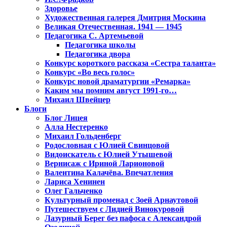
Здоровье
Художественная галерея Дмитрия Москина
Великая Отечественная. 1941 — 1945
Педагогика С. Артемьевой
Педагогика школы
Педагогика двора
Конкурс короткого рассказа «Сестра таланта»
Конкурс «Во весь голос»
Конкурс новой драматургии «Ремарка»
Каким мы помним август 1991-го…
Михаил Швейцер
Блоги
Блог Лицея
Алла Нестеренко
Михаил Гольденберг
Родословная с Юлией Свинцовой
Видоискатель с Юлией Утышевой
Вернисаж с Ириной Ларионовой
Валентина Калачёва. Впечатления
Лариса Хенинен
Олег Гальченко
Культурный променад с Зоей Арнаутовой
Путешествуем с Лидией Винокуровой
Лазурный Берег без пафоса с Александрой