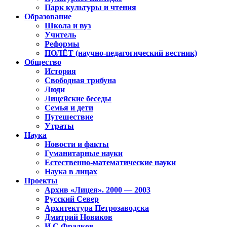
Парк культуры и чтения
Образование
Школа и вуз
Учитель
Реформы
ПОЛЁТ (научно-педагогический вестник)
Общество
История
Свободная трибуна
Люди
Лицейские беседы
Семья и дети
Путешествие
Утраты
Наука
Новости и факты
Гуманитарные науки
Естественно-математические науки
Наука в лицах
Проекты
Архив «Лицея». 2000 — 2003
Русский Север
Архитектура Петрозаводска
Дмитрий Новиков
И.С.Фрадков