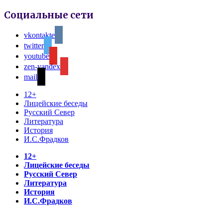
Социальные сети
vkontakte
twitter
youtube
zen-yandex
mail
12+
Лицейские беседы
Русский Север
Литература
История
И.С.Фрадков
12+
Лицейские беседы
Русский Север
Литература
История
И.С.Фрадков