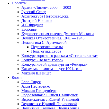
Проекты
Архив «Лицея». 2000 — 2003
Русский Север
Архитектура Петрозаводска
Дмитрий Новиков
И.С.Фрадков
Здоровье
Художественная галерея Дмитрия Москина
Великая Отечественная. 1941 — 1945
Педагогика С. Артемьевой
Педагогика школы
Педагогика двора
Конкурс короткого рассказа «Сестра таланта»
Конкурс «Во весь голос»
Конкурс новой драматургии «Ремарка»
Каким мы помним август 1991-го…
Михаил Швейцер
Блоги
Блог Лицея
Алла Нестеренко
Михаил Гольденберг
Родословная с Юлией Свинцовой
Видоискатель с Юлией Утышевой
Вернисаж с Ириной Ларионовой
Валентина Калачёва. Впечатления