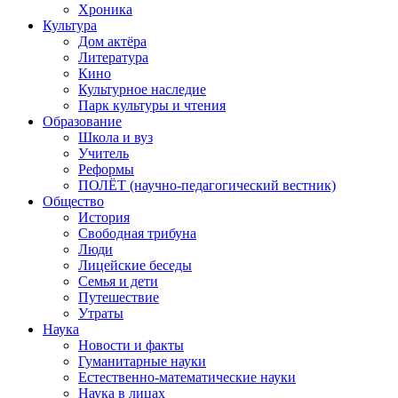
Хроника
Культура
Дом актёра
Литература
Кино
Культурное наследие
Парк культуры и чтения
Образование
Школа и вуз
Учитель
Реформы
ПОЛЁТ (научно-педагогический вестник)
Общество
История
Свободная трибуна
Люди
Лицейские беседы
Семья и дети
Путешествие
Утраты
Наука
Новости и факты
Гуманитарные науки
Естественно-математические науки
Наука в лицах