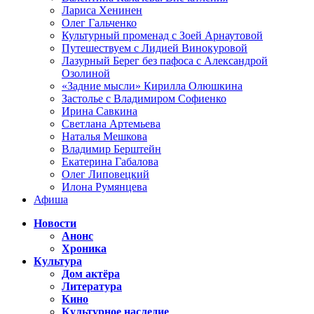
Лариса Хенинен
Олег Гальченко
Культурный променад с Зоей Арнаутовой
Путешествуем с Лидией Винокуровой
Лазурный Берег без пафоса с Александрой
Озолиной
«Задние мысли» Кирилла Олюшкина
Застолье с Владимиром Софиенко
Ирина Савкина
Светлана Артемьева
Наталья Мешкова
Владимир Берштейн
Екатерина Габалова
Олег Липовецкий
Илона Румянцева
Афиша
Новости
Анонс
Хроника
Культура
Дом актёра
Литература
Кино
Культурное наследие