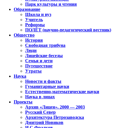
Парк культуры и чтения
Образование
Школа и вуз
Учитель
Реформы
ПОЛЁТ (научно-педагогический вестник)
Общество
История
Свободная трибуна
Люди
Лицейские беседы
Семья и дети
Путешествие
Утраты
Наука
Новости и факты
Гуманитарные науки
Естественно-математические науки
Наука в лицах
Проекты
Архив «Лицея». 2000 — 2003
Русский Север
Архитектура Петрозаводска
Дмитрий Новиков
И.С.Фрадков