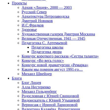
Проекты
Архив «Лицея». 2000 — 2003
Русский Север
Архитектура Петрозаводска
Дмитрий Новиков
И.С.Фрадков
Здоровье
Художественная галерея Дмитрия Москина
Великая Отечественная. 1941 — 1945
Педагогика С. Артемьевой
Педагогика школы
Педагогика двора
Конкурс короткого рассказа «Сестра таланта»
Конкурс «Во весь голос»
Конкурс новой драматургии «Ремарка»
Каким мы помним август 1991-го…
Михаил Швейцер
Блоги
Блог Лицея
Алла Нестеренко
Михаил Гольденберг
Родословная с Юлией Свинцовой
Видоискатель с Юлией Утышевой
Вернисаж с Ириной Ларионовой
Валентина Калачёва. Впечатления