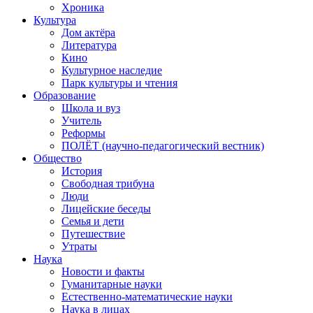
Хроника
Культура
Дом актёра
Литература
Кино
Культурное наследие
Парк культуры и чтения
Образование
Школа и вуз
Учитель
Реформы
ПОЛЁТ (научно-педагогический вестник)
Общество
История
Свободная трибуна
Люди
Лицейские беседы
Семья и дети
Путешествие
Утраты
Наука
Новости и факты
Гуманитарные науки
Естественно-математические науки
Наука в лицах