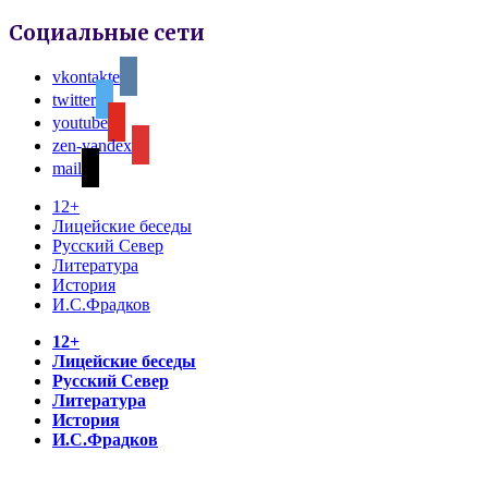
Социальные сети
vkontakte
twitter
youtube
zen-yandex
mail
12+
Лицейские беседы
Русский Север
Литература
История
И.С.Фрадков
12+
Лицейские беседы
Русский Север
Литература
История
И.С.Фрадков