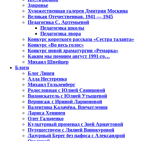
Здоровье
Художественная галерея Дмитрия Москина
Великая Отечественная. 1941 — 1945
Педагогика С. Артемьевой
Педагогика школы
Педагогика двора
Конкурс короткого рассказа «Сестра таланта»
Конкурс «Во весь голос»
Конкурс новой драматургии «Ремарка»
Каким мы помним август 1991-го…
Михаил Швейцер
Блоги
Блог Лицея
Алла Нестеренко
Михаил Гольденберг
Родословная с Юлией Свинцовой
Видоискатель с Юлией Утышевой
Вернисаж с Ириной Ларионовой
Валентина Калачёва. Впечатления
Лариса Хенинен
Олег Гальченко
Культурный променад с Зоей Арнаутовой
Путешествуем с Лидией Винокуровой
Лазурный Берег без пафоса с Александрой