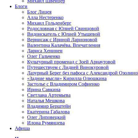
Михаил Швейцер
Блоги
Блог Лицея
Алла Нестеренко
Михаил Гольденберг
Родословная с Юлией Свинцовой
Видоискатель с Юлией Утышевой
Вернисаж с Ириной Ларионовой
Валентина Калачёва. Впечатления
Лариса Хенинен
Олег Гальченко
Культурный променад с Зоей Арнаутовой
Путешествуем с Лидией Винокуровой
Лазурный Берег без пафоса с Александрой Озолино
«Задние мысли» Кирилла Олюшкина
Застолье с Владимиром Софиенко
Ирина Савкина
Светлана Артемьева
Наталья Мешкова
Владимир Берштейн
Екатерина Габалова
Олег Липовецкий
Илона Румянцева
Афиша