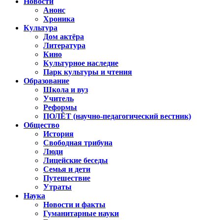
Новости
Анонс
Хроника
Культура
Дом актёра
Литература
Кино
Культурное наследие
Парк культуры и чтения
Образование
Школа и вуз
Учитель
Реформы
ПОЛЁТ (научно-педагогический вестник)
Общество
История
Свободная трибуна
Люди
Лицейские беседы
Семья и дети
Путешествие
Утраты
Наука
Новости и факты
Гуманитарные науки