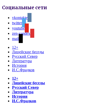
Социальные сети
vkontakte
twitter
youtube
zen-yandex
mail
12+
Лицейские беседы
Русский Север
Литература
История
И.С.Фрадков
12+
Лицейские беседы
Русский Север
Литература
История
И.С.Фрадков