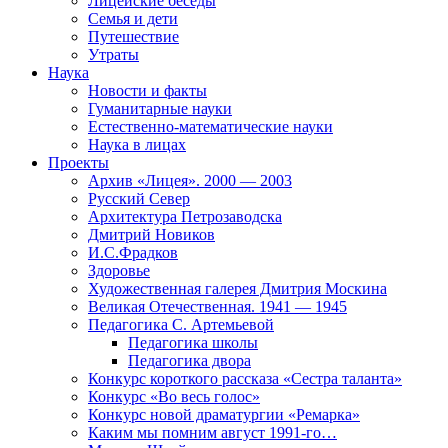
Лицейские беседы
Семья и дети
Путешествие
Утраты
Наука
Новости и факты
Гуманитарные науки
Естественно-математические науки
Наука в лицах
Проекты
Архив «Лицея». 2000 — 2003
Русский Север
Архитектура Петрозаводска
Дмитрий Новиков
И.С.Фрадков
Здоровье
Художественная галерея Дмитрия Москина
Великая Отечественная. 1941 — 1945
Педагогика С. Артемьевой
Педагогика школы
Педагогика двора
Конкурс короткого рассказа «Сестра таланта»
Конкурс «Во весь голос»
Конкурс новой драматургии «Ремарка»
Каким мы помним август 1991-го…