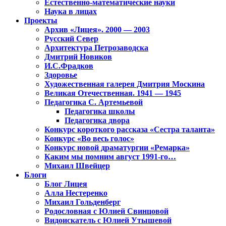
Естественно-математические науки
Наука в лицах
Проекты
Архив «Лицея». 2000 — 2003
Русский Север
Архитектура Петрозаводска
Дмитрий Новиков
И.С.Фрадков
Здоровье
Художественная галерея Дмитрия Москина
Великая Отечественная. 1941 — 1945
Педагогика С. Артемьевой
Педагогика школы
Педагогика двора
Конкурс короткого рассказа «Сестра таланта»
Конкурс «Во весь голос»
Конкурс новой драматургии «Ремарка»
Каким мы помним август 1991-го…
Михаил Швейцер
Блоги
Блог Лицея
Алла Нестеренко
Михаил Гольденберг
Родословная с Юлией Свинцовой
Видоискатель с Юлией Утышевой