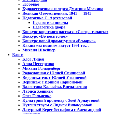
Здоровье
Художественная галерея Дмитрия Москина
Великая Отечественная. 1941 — 1945
Педагогика С. Артемьевой
Педагогика школы
Педагогика двора
Конкурс короткого рассказа «Сестра таланта»
Конкурс «Во весь голос»
Конкурс новой драматургии «Ремарка»
Каким мы помним август 1991-го…
Михаил Швейцер
Блоги
Блог Лицея
Алла Нестеренко
Михаил Гольденберг
Родословная с Юлией Свинцовой
Видоискатель с Юлией Утышевой
Вернисаж с Ириной Ларионовой
Валентина Калачёва. Впечатления
Лариса Хенинен
Олег Гальченко
Культурный променад с Зоей Арнаутовой
Путешествуем с Лидией Винокуровой
Лазурный Берег без пафоса с Александрой