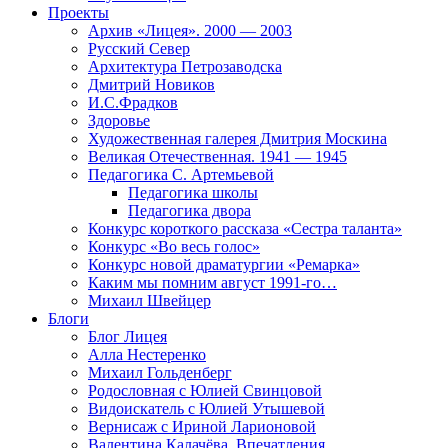
Проекты
Архив «Лицея». 2000 — 2003
Русский Север
Архитектура Петрозаводска
Дмитрий Новиков
И.С.Фрадков
Здоровье
Художественная галерея Дмитрия Москина
Великая Отечественная. 1941 — 1945
Педагогика С. Артемьевой
Педагогика школы
Педагогика двора
Конкурс короткого рассказа «Сестра таланта»
Конкурс «Во весь голос»
Конкурс новой драматургии «Ремарка»
Каким мы помним август 1991-го…
Михаил Швейцер
Блоги
Блог Лицея
Алла Нестеренко
Михаил Гольденберг
Родословная с Юлией Свинцовой
Видоискатель с Юлией Утышевой
Вернисаж с Ириной Ларионовой
Валентина Калачёва. Впечатления