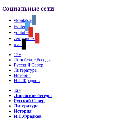
Социальные сети
vkontakte
twitter
youtube
zen-yandex
mail
12+
Лицейские беседы
Русский Север
Литература
История
И.С.Фрадков
12+
Лицейские беседы
Русский Север
Литература
История
И.С.Фрадков