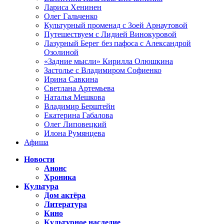
Лариса Хенинен
Олег Гальченко
Культурный променад с Зоей Арнаутовой
Путешествуем с Лидией Винокуровой
Лазурный Берег без пафоса с Александрой
Озолиной
«Задние мысли» Кирилла Олюшкина
Застолье с Владимиром Софиенко
Ирина Савкина
Светлана Артемьева
Наталья Мешкова
Владимир Берштейн
Екатерина Габалова
Олег Липовецкий
Илона Румянцева
Афиша
Новости
Анонс
Хроника
Культура
Дом актёра
Литература
Кино
Культурное наследие