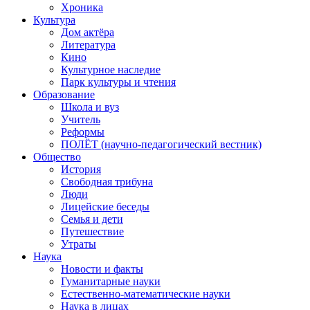
Хроника
Культура
Дом актёра
Литература
Кино
Культурное наследие
Парк культуры и чтения
Образование
Школа и вуз
Учитель
Реформы
ПОЛЁТ (научно-педагогический вестник)
Общество
История
Свободная трибуна
Люди
Лицейские беседы
Семья и дети
Путешествие
Утраты
Наука
Новости и факты
Гуманитарные науки
Естественно-математические науки
Наука в лицах