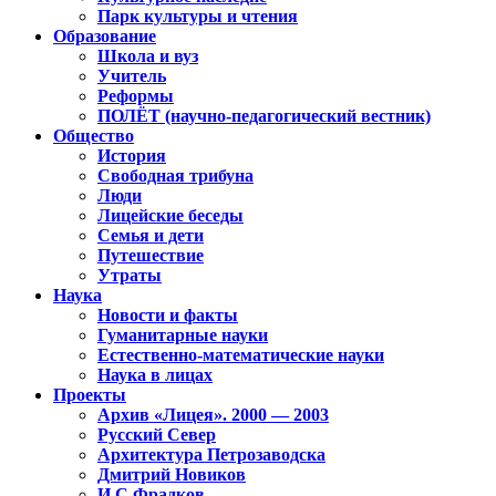
Парк культуры и чтения
Образование
Школа и вуз
Учитель
Реформы
ПОЛЁТ (научно-педагогический вестник)
Общество
История
Свободная трибуна
Люди
Лицейские беседы
Семья и дети
Путешествие
Утраты
Наука
Новости и факты
Гуманитарные науки
Естественно-математические науки
Наука в лицах
Проекты
Архив «Лицея». 2000 — 2003
Русский Север
Архитектура Петрозаводска
Дмитрий Новиков
И.С.Фрадков