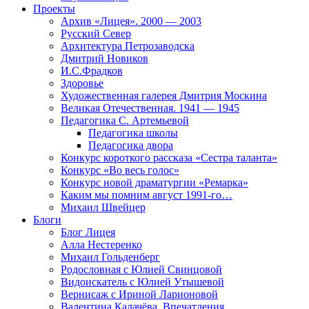
Проекты
Архив «Лицея». 2000 — 2003
Русский Север
Архитектура Петрозаводска
Дмитрий Новиков
И.С.Фрадков
Здоровье
Художественная галерея Дмитрия Москина
Великая Отечественная. 1941 — 1945
Педагогика С. Артемьевой
Педагогика школы
Педагогика двора
Конкурс короткого рассказа «Сестра таланта»
Конкурс «Во весь голос»
Конкурс новой драматургии «Ремарка»
Каким мы помним август 1991-го…
Михаил Швейцер
Блоги
Блог Лицея
Алла Нестеренко
Михаил Гольденберг
Родословная с Юлией Свинцовой
Видоискатель с Юлией Утышевой
Вернисаж с Ириной Ларионовой
Валентина Калачёва. Впечатления