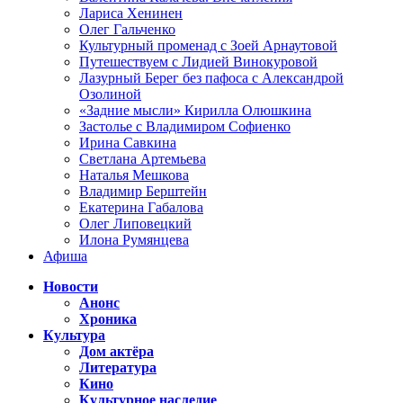
Лариса Хенинен
Олег Гальченко
Культурный променад с Зоей Арнаутовой
Путешествуем с Лидией Винокуровой
Лазурный Берег без пафоса с Александрой
Озолиной
«Задние мысли» Кирилла Олюшкина
Застолье с Владимиром Софиенко
Ирина Савкина
Светлана Артемьева
Наталья Мешкова
Владимир Берштейн
Екатерина Габалова
Олег Липовецкий
Илона Румянцева
Афиша
Новости
Анонс
Хроника
Культура
Дом актёра
Литература
Кино
Культурное наследие