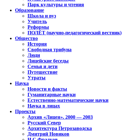
Парк культуры и чтения
Образование
Школа и вуз
Учитель
Реформы
ПОЛЁТ (научно-педагогический вестник)
Общество
История
Свободная трибуна
Люди
Лицейские беседы
Семья и дети
Путешествие
Утраты
Наука
Новости и факты
Гуманитарные науки
Естественно-математические науки
Наука в лицах
Проекты
Архив «Лицея». 2000 — 2003
Русский Север
Архитектура Петрозаводска
Дмитрий Новиков
И.С.Фрадков