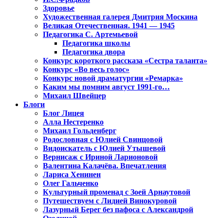
Здоровье
Художественная галерея Дмитрия Москина
Великая Отечественная. 1941 — 1945
Педагогика С. Артемьевой
Педагогика школы
Педагогика двора
Конкурс короткого рассказа «Сестра таланта»
Конкурс «Во весь голос»
Конкурс новой драматургии «Ремарка»
Каким мы помним август 1991-го…
Михаил Швейцер
Блоги
Блог Лицея
Алла Нестеренко
Михаил Гольденберг
Родословная с Юлией Свинцовой
Видоискатель с Юлией Утышевой
Вернисаж с Ириной Ларионовой
Валентина Калачёва. Впечатления
Лариса Хенинен
Олег Гальченко
Культурный променад с Зоей Арнаутовой
Путешествуем с Лидией Винокуровой
Лазурный Берег без пафоса с Александрой