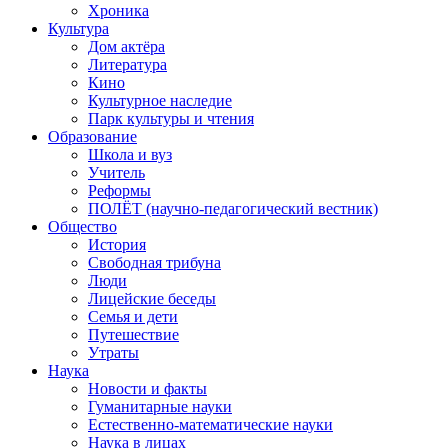
Хроника
Культура
Дом актёра
Литература
Кино
Культурное наследие
Парк культуры и чтения
Образование
Школа и вуз
Учитель
Реформы
ПОЛЁТ (научно-педагогический вестник)
Общество
История
Свободная трибуна
Люди
Лицейские беседы
Семья и дети
Путешествие
Утраты
Наука
Новости и факты
Гуманитарные науки
Естественно-математические науки
Наука в лицах