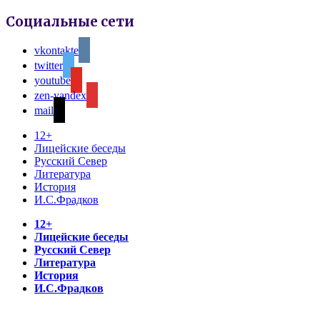
Социальные сети
vkontakte
twitter
youtube
zen-yandex
mail
12+
Лицейские беседы
Русский Север
Литература
История
И.С.Фрадков
12+
Лицейские беседы
Русский Север
Литература
История
И.С.Фрадков