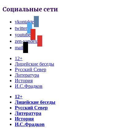
Социальные сети
vkontakte
twitter
youtube
zen-yandex
mail
12+
Лицейские беседы
Русский Север
Литература
История
И.С.Фрадков
12+
Лицейские беседы
Русский Север
Литература
История
И.С.Фрадков