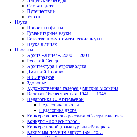
Лицейские беседы
Семья и дети
Путешествие
Утраты
Наука
Новости и факты
Гуманитарные науки
Естественно-математические науки
Наука в лицах
Проекты
Архив «Лицея». 2000 — 2003
Русский Север
Архитектура Петрозаводска
Дмитрий Новиков
И.С.Фрадков
Здоровье
Художественная галерея Дмитрия Москина
Великая Отечественная. 1941 — 1945
Педагогика С. Артемьевой
Педагогика школы
Педагогика двора
Конкурс короткого рассказа «Сестра таланта»
Конкурс «Во весь голос»
Конкурс новой драматургии «Ремарка»
Каким мы помним август 1991-го…