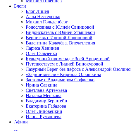
Михаил Швейцер
Блоги
Блог Лицея
Алла Нестеренко
Михаил Гольденберг
Родословная с Юлией Свинцовой
Видоискатель с Юлией Утышевой
Вернисаж с Ириной Ларионовой
Валентина Калачёва. Впечатления
Лариса Хенинен
Олег Гальченко
Культурный променад с Зоей Арнаутовой
Путешествуем с Лидией Винокуровой
Лазурный Берег без пафоса с Александрой Озолино
«Задние мысли» Кирилла Олюшкина
Застолье с Владимиром Софиенко
Ирина Савкина
Светлана Артемьева
Наталья Мешкова
Владимир Берштейн
Екатерина Габалова
Олег Липовецкий
Илона Румянцева
Афиша