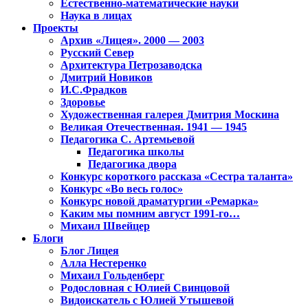
Естественно-математические науки
Наука в лицах
Проекты
Архив «Лицея». 2000 — 2003
Русский Север
Архитектура Петрозаводска
Дмитрий Новиков
И.С.Фрадков
Здоровье
Художественная галерея Дмитрия Москина
Великая Отечественная. 1941 — 1945
Педагогика С. Артемьевой
Педагогика школы
Педагогика двора
Конкурс короткого рассказа «Сестра таланта»
Конкурс «Во весь голос»
Конкурс новой драматургии «Ремарка»
Каким мы помним август 1991-го…
Михаил Швейцер
Блоги
Блог Лицея
Алла Нестеренко
Михаил Гольденберг
Родословная с Юлией Свинцовой
Видоискатель с Юлией Утышевой