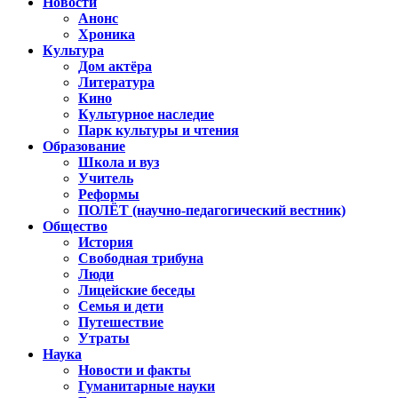
Новости
Анонс
Хроника
Культура
Дом актёра
Литература
Кино
Культурное наследие
Парк культуры и чтения
Образование
Школа и вуз
Учитель
Реформы
ПОЛЁТ (научно-педагогический вестник)
Общество
История
Свободная трибуна
Люди
Лицейские беседы
Семья и дети
Путешествие
Утраты
Наука
Новости и факты
Гуманитарные науки