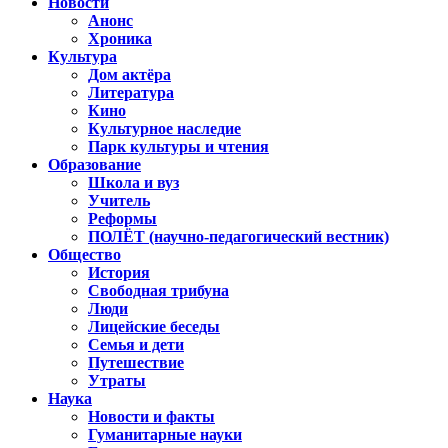
Новости
Анонс
Хроника
Культура
Дом актёра
Литература
Кино
Культурное наследие
Парк культуры и чтения
Образование
Школа и вуз
Учитель
Реформы
ПОЛЁТ (научно-педагогический вестник)
Общество
История
Свободная трибуна
Люди
Лицейские беседы
Семья и дети
Путешествие
Утраты
Наука
Новости и факты
Гуманитарные науки