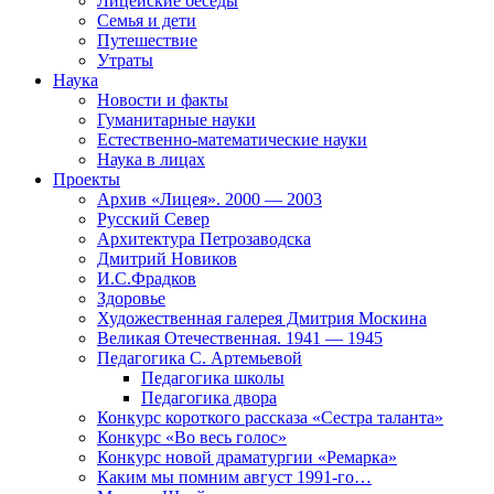
Лицейские беседы
Семья и дети
Путешествие
Утраты
Наука
Новости и факты
Гуманитарные науки
Естественно-математические науки
Наука в лицах
Проекты
Архив «Лицея». 2000 — 2003
Русский Север
Архитектура Петрозаводска
Дмитрий Новиков
И.С.Фрадков
Здоровье
Художественная галерея Дмитрия Москина
Великая Отечественная. 1941 — 1945
Педагогика С. Артемьевой
Педагогика школы
Педагогика двора
Конкурс короткого рассказа «Сестра таланта»
Конкурс «Во весь голос»
Конкурс новой драматургии «Ремарка»
Каким мы помним август 1991-го…