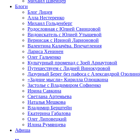
Михаил Швейцер
Блоги
Блог Лицея
Алла Нестеренко
Михаил Гольденберг
Родословная с Юлией Свинцовой
Видоискатель с Юлией Утышевой
Вернисаж с Ириной Ларионовой
Валентина Калачёва. Впечатления
Лариса Хенинен
Олег Гальченко
Культурный променад с Зоей Арнаутовой
Путешествуем с Лидией Винокуровой
Лазурный Берег без пафоса с Александрой Озолино
«Задние мысли» Кирилла Олюшкина
Застолье с Владимиром Софиенко
Ирина Савкина
Светлана Артемьева
Наталья Мешкова
Владимир Берштейн
Екатерина Габалова
Олег Липовецкий
Илона Румянцева
Афиша