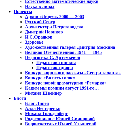
Естественно-математические науки
Наука в лицах
Проекты
Архив «Лицея». 2000 — 2003
Русский Север
Архитектура Петрозаводска
Дмитрий Новиков
И.С.Фрадков
Здоровье
Художественная галерея Дмитрия Москина
Великая Отечественная. 1941 — 1945
Педагогика С. Артемьевой
Педагогика школы
Педагогика двора
Конкурс короткого рассказа «Сестра таланта»
Конкурс «Во весь голос»
Конкурс новой драматургии «Ремарка»
Каким мы помним август 1991-го…
Михаил Швейцер
Блоги
Блог Лицея
Алла Нестеренко
Михаил Гольденберг
Родословная с Юлией Свинцовой
Видоискатель с Юлией Утышевой