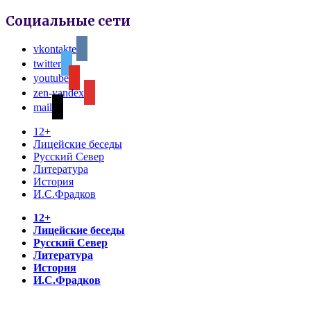
Социальные сети
vkontakte
twitter
youtube
zen-yandex
mail
12+
Лицейские беседы
Русский Север
Литература
История
И.С.Фрадков
12+
Лицейские беседы
Русский Север
Литература
История
И.С.Фрадков