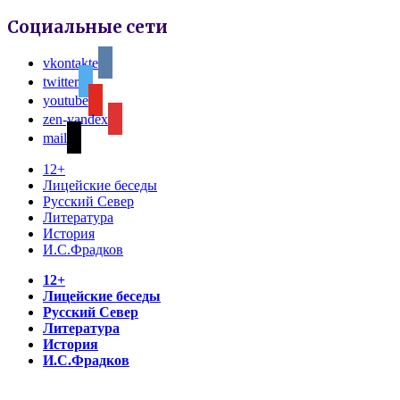
Социальные сети
vkontakte
twitter
youtube
zen-yandex
mail
12+
Лицейские беседы
Русский Север
Литература
История
И.С.Фрадков
12+
Лицейские беседы
Русский Север
Литература
История
И.С.Фрадков