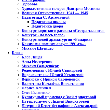
Здоровье
Художественная галерея Дмитрия Москина
Великая Отечественная. 1941 — 1945
Педагогика С. Артемьевой
Педагогика школы
Педагогика двора
Конкурс короткого рассказа «Сестра таланта»
Конкурс «Во весь голос»
Конкурс новой драматургии «Ремарка»
Каким мы помним август 1991-го…
Михаил Швейцер
Блоги
Блог Лицея
Алла Нестеренко
Михаил Гольденберг
Родословная с Юлией Свинцовой
Видоискатель с Юлией Утышевой
Вернисаж с Ириной Ларионовой
Валентина Калачёва. Впечатления
Лариса Хенинен
Олег Гальченко
Культурный променад с Зоей Арнаутовой
Путешествуем с Лидией Винокуровой
Лазурный Берег без пафоса с Александрой