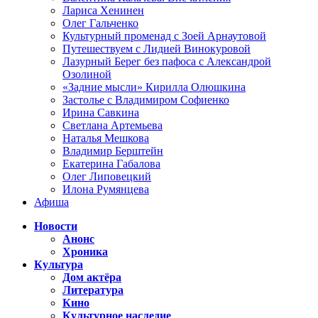
Лариса Хенинен
Олег Гальченко
Культурный променад с Зоей Арнаутовой
Путешествуем с Лидией Винокуровой
Лазурный Берег без пафоса с Александрой
Озолиной
«Задние мысли» Кирилла Олюшкина
Застолье с Владимиром Софиенко
Ирина Савкина
Светлана Артемьева
Наталья Мешкова
Владимир Берштейн
Екатерина Габалова
Олег Липовецкий
Илона Румянцева
Афиша
Новости
Анонс
Хроника
Культура
Дом актёра
Литература
Кино
Культурное наследие