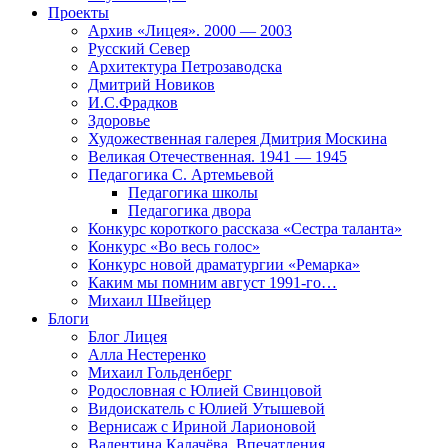
Проекты
Архив «Лицея». 2000 — 2003
Русский Север
Архитектура Петрозаводска
Дмитрий Новиков
И.С.Фрадков
Здоровье
Художественная галерея Дмитрия Москина
Великая Отечественная. 1941 — 1945
Педагогика С. Артемьевой
Педагогика школы
Педагогика двора
Конкурс короткого рассказа «Сестра таланта»
Конкурс «Во весь голос»
Конкурс новой драматургии «Ремарка»
Каким мы помним август 1991-го…
Михаил Швейцер
Блоги
Блог Лицея
Алла Нестеренко
Михаил Гольденберг
Родословная с Юлией Свинцовой
Видоискатель с Юлией Утышевой
Вернисаж с Ириной Ларионовой
Валентина Калачёва. Впечатления