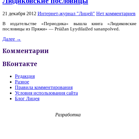
Людиковские пословицы
21 декабря 2012
Интернет-журнал "Лицей"
Нет комментариев
В издательстве «Периодика» вышла книга «Людиковские
пословицы из Пряжи» — Priäžan Lyydilaižed sananpolved.
Далее →
Комментарии
ВКонтакте
Редакция
Разное
Правила комментирования
Условия использования сайта
Блог Лицея
Разработка