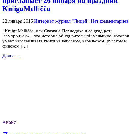
приглашает 26 января на праздник
KniiguMelliččä
22 января 2016
Интернет-журнал "Лицей"
Нет комментариев
«KniiguMelliččä, или Сказка о Периодике и её двадцати
самородках» – это история об удивительной мельнице, которая
умеет изготавливать книги на вепсском, карельском, русском и
финском […]
Далее →
Анонс