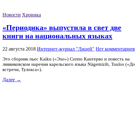
Новости
Хроника
«Периодика» выпустила в свет две
книги на национальных языках
22 августа 2018
Интернет-журнал "Лицей"
Нет комментариев
Это сборник пьес Kaiku («Эхо») Сеппо Кантерво и повесть на
ливвиковском наречии карельского языка Nӓgemizih, Tuulos («До
встречи, Тулокса»).
Далее →