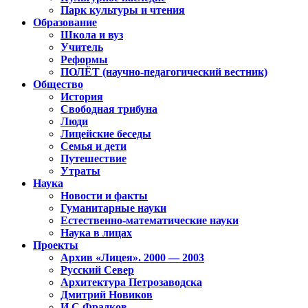
Парк культуры и чтения
Образование
Школа и вуз
Учитель
Реформы
ПОЛЁТ (научно-педагогический вестник)
Общество
История
Свободная трибуна
Люди
Лицейские беседы
Семья и дети
Путешествие
Утраты
Наука
Новости и факты
Гуманитарные науки
Естественно-математические науки
Наука в лицах
Проекты
Архив «Лицея». 2000 — 2003
Русский Север
Архитектура Петрозаводска
Дмитрий Новиков
И.С.Фрадков