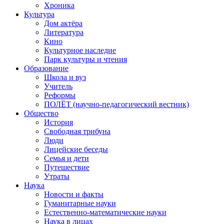
Хроника
Культура
Дом актёра
Литература
Кино
Культурное наследие
Парк культуры и чтения
Образование
Школа и вуз
Учитель
Реформы
ПОЛЁТ (научно-педагогический вестник)
Общество
История
Свободная трибуна
Люди
Лицейские беседы
Семья и дети
Путешествие
Утраты
Наука
Новости и факты
Гуманитарные науки
Естественно-математические науки
Наука в лицах