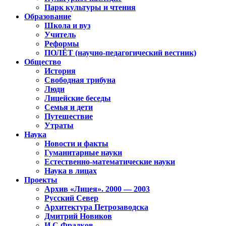
Парк культуры и чтения
Образование
Школа и вуз
Учитель
Реформы
ПОЛЁТ (научно-педагогический вестник)
Общество
История
Свободная трибуна
Люди
Лицейские беседы
Семья и дети
Путешествие
Утраты
Наука
Новости и факты
Гуманитарные науки
Естественно-математические науки
Наука в лицах
Проекты
Архив «Лицея». 2000 — 2003
Русский Север
Архитектура Петрозаводска
Дмитрий Новиков
И.С.Фрадков