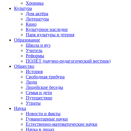
Хроника
Культура
Дом актёра
Литература
Кино
Культурное наследие
Парк культуры и чтения
Образование
Школа и вуз
Учитель
Реформы
ПОЛЁТ (научно-педагогический вестник)
Общество
История
Свободная трибуна
Люди
Лицейские беседы
Семья и дети
Путешествие
Утраты
Наука
Новости и факты
Гуманитарные науки
Естественно-математические науки
Наука в лицах