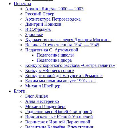
Проекты
Архив «Лицея». 2000 — 2003
Русский Север
Архитектура Петрозаводска
Дмитрий Новиков
И.С.Фрадков
Здоровье
Художественная галерея Дмитрия Москина
Великая Отечественная. 1941 — 1945
Педагогика С. Артемьевой
Педагогика школы
Педагогика двора
Конкурс короткого рассказа «Сестра таланта»
Конкурс «Во весь голос»
Конкурс новой драматургии «Ремарка»
Каким мы помним август 1991-го…
Михаил Швейцер
Блоги
Блог Лицея
Алла Нестеренко
Михаил Гольденберг
Родословная с Юлией Свинцовой
Видоискатель с Юлией Утышевой
Вернисаж с Ириной Ларионовой
Валентина Калачёва. Впечатления