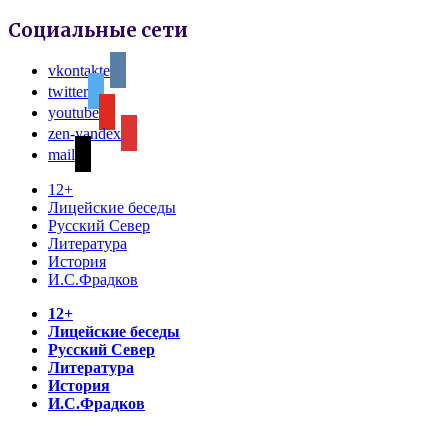
Социальные сети
vkontakte
twitter
youtube
zen-yandex
mail
12+
Лицейские беседы
Русский Север
Литература
История
И.С.Фрадков
12+
Лицейские беседы
Русский Север
Литература
История
И.С.Фрадков