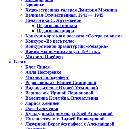
Здоровье
Художественная галерея Дмитрия Москина
Великая Отечественная. 1941 — 1945
Педагогика С. Артемьевой
Педагогика школы
Педагогика двора
Конкурс короткого рассказа «Сестра таланта»
Конкурс «Во весь голос»
Конкурс новой драматургии «Ремарка»
Каким мы помним август 1991-го…
Михаил Швейцер
Блоги
Блог Лицея
Алла Нестеренко
Михаил Гольденберг
Родословная с Юлией Свинцовой
Видоискатель с Юлией Утышевой
Вернисаж с Ириной Ларионовой
Валентина Калачёва. Впечатления
Лариса Хенинен
Олег Гальченко
Культурный променад с Зоей Арнаутовой
Путешествуем с Лидией Винокуровой
Лазурный Берег без пафоса с Александрой