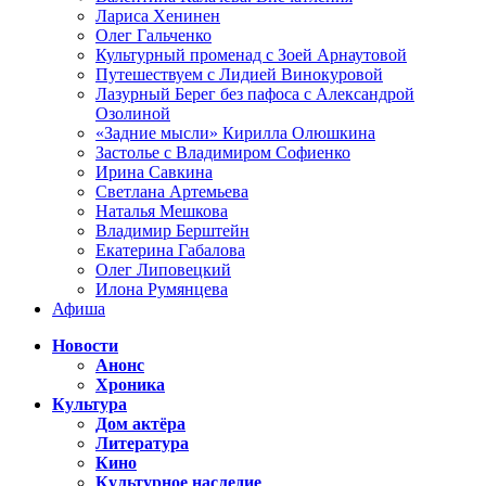
Лариса Хенинен
Олег Гальченко
Культурный променад с Зоей Арнаутовой
Путешествуем с Лидией Винокуровой
Лазурный Берег без пафоса с Александрой
Озолиной
«Задние мысли» Кирилла Олюшкина
Застолье с Владимиром Софиенко
Ирина Савкина
Светлана Артемьева
Наталья Мешкова
Владимир Берштейн
Екатерина Габалова
Олег Липовецкий
Илона Румянцева
Афиша
Новости
Анонс
Хроника
Культура
Дом актёра
Литература
Кино
Культурное наследие