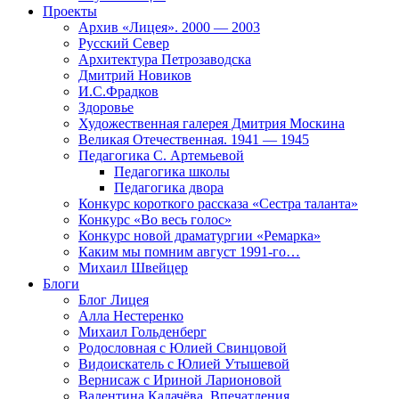
Проекты
Архив «Лицея». 2000 — 2003
Русский Север
Архитектура Петрозаводска
Дмитрий Новиков
И.С.Фрадков
Здоровье
Художественная галерея Дмитрия Москина
Великая Отечественная. 1941 — 1945
Педагогика С. Артемьевой
Педагогика школы
Педагогика двора
Конкурс короткого рассказа «Сестра таланта»
Конкурс «Во весь голос»
Конкурс новой драматургии «Ремарка»
Каким мы помним август 1991-го…
Михаил Швейцер
Блоги
Блог Лицея
Алла Нестеренко
Михаил Гольденберг
Родословная с Юлией Свинцовой
Видоискатель с Юлией Утышевой
Вернисаж с Ириной Ларионовой
Валентина Калачёва. Впечатления