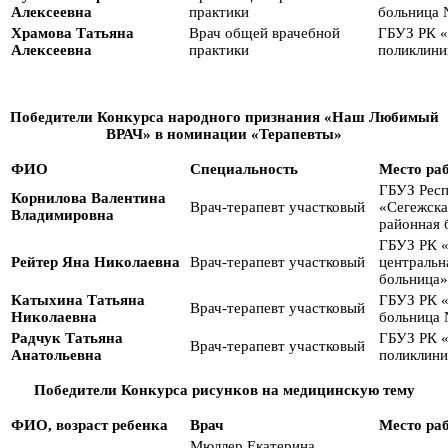
Алексеевна
практики
больница 
Храмова Татьяна
Врач общей врачебной
ГБУЗ РК «
Алексеевна
практики
поликлини
Победители Конкурса народного признания «Наш Любимый
ВРАЧ» в номинации «Терапевты»
ФИО
Специальность
Место ра
ГБУЗ Респ
Корнилова Валентина
Врач-терапевт участковый
«Сегежска
Владимировна
районная 
ГБУЗ РК 
Рейтер Яна Николаевна
Врач-терапевт участковый
центральн
больница»
Катыхина Татьяна
ГБУЗ РК 
Врач-терапевт участковый
Николаевна
больница 
Радчук Татьяна
ГБУЗ РК «
Врач-терапевт участковый
Анатольевна
поликлини
Победители Конкурса рисунков на медицинскую тему
ФИО, возраст ребенка
Врач
Место ра
Мюллер Екатерина