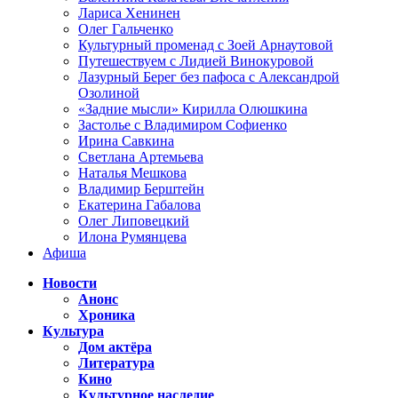
Лариса Хенинен
Олег Гальченко
Культурный променад с Зоей Арнаутовой
Путешествуем с Лидией Винокуровой
Лазурный Берег без пафоса с Александрой
Озолиной
«Задние мысли» Кирилла Олюшкина
Застолье с Владимиром Софиенко
Ирина Савкина
Светлана Артемьева
Наталья Мешкова
Владимир Берштейн
Екатерина Габалова
Олег Липовецкий
Илона Румянцева
Афиша
Новости
Анонс
Хроника
Культура
Дом актёра
Литература
Кино
Культурное наследие