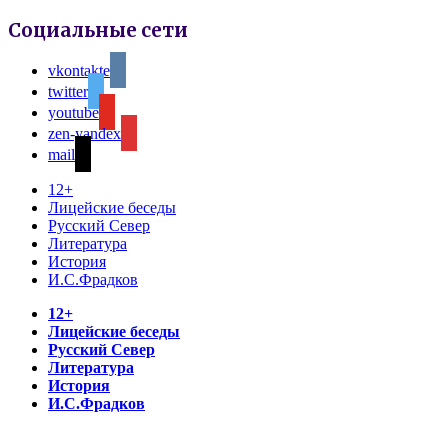
Социальные сети
vkontakte
twitter
youtube
zen-yandex
mail
12+
Лицейские беседы
Русский Север
Литература
История
И.С.Фрадков
12+
Лицейские беседы
Русский Север
Литература
История
И.С.Фрадков