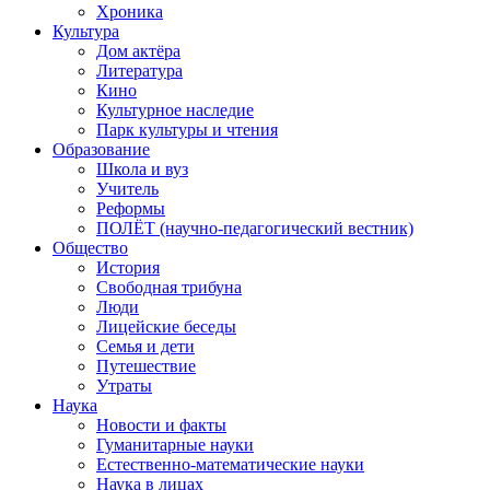
Хроника
Культура
Дом актёра
Литература
Кино
Культурное наследие
Парк культуры и чтения
Образование
Школа и вуз
Учитель
Реформы
ПОЛЁТ (научно-педагогический вестник)
Общество
История
Свободная трибуна
Люди
Лицейские беседы
Семья и дети
Путешествие
Утраты
Наука
Новости и факты
Гуманитарные науки
Естественно-математические науки
Наука в лицах