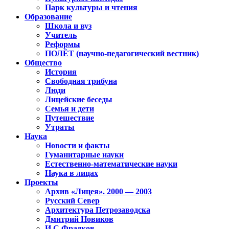
Парк культуры и чтения
Образование
Школа и вуз
Учитель
Реформы
ПОЛЁТ (научно-педагогический вестник)
Общество
История
Свободная трибуна
Люди
Лицейские беседы
Семья и дети
Путешествие
Утраты
Наука
Новости и факты
Гуманитарные науки
Естественно-математические науки
Наука в лицах
Проекты
Архив «Лицея». 2000 — 2003
Русский Север
Архитектура Петрозаводска
Дмитрий Новиков
И.С.Фрадков