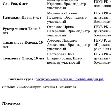
ГБУЗ РК «
Сак Ева, 6 лет
Юрьевна, Врач-педиатр
поликлини
участковый
Михайлова Галина
ГБУЗ РК 
Галешкин Иван, 9 лет
Павловна, Врач-педиатр
центральн
участковый
больница
Отрокова Ирина
ГБУЗ РК 
Руотцелайнен Таня, 8
Валерьевна, Врач-педиатр
центральн
лет
участковый
больница»
Амосова Людмила
ГБУЗ Респ
Тараканова Ксюша, 10
Алексеевна, Врач-педиатр
«Пряжинск
лет
участковый
районная 
Нестерова Юлия
ГБУЗ РК 
Толкачева Олеся, 16 лет
Владимировна, Врач-
центральн
педиатр участковый
больница»
Сайт конкурса
:
республика-карелия.нашлюбимыйврач.рф
Источник информации:
Татьяна Шильникова
Похожее