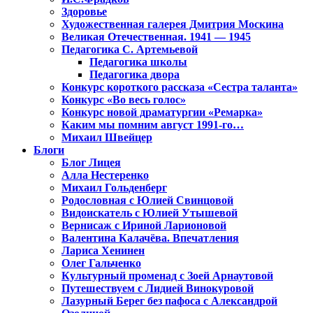
Здоровье
Художественная галерея Дмитрия Москина
Великая Отечественная. 1941 — 1945
Педагогика С. Артемьевой
Педагогика школы
Педагогика двора
Конкурс короткого рассказа «Сестра таланта»
Конкурс «Во весь голос»
Конкурс новой драматургии «Ремарка»
Каким мы помним август 1991-го…
Михаил Швейцер
Блоги
Блог Лицея
Алла Нестеренко
Михаил Гольденберг
Родословная с Юлией Свинцовой
Видоискатель с Юлией Утышевой
Вернисаж с Ириной Ларионовой
Валентина Калачёва. Впечатления
Лариса Хенинен
Олег Гальченко
Культурный променад с Зоей Арнаутовой
Путешествуем с Лидией Винокуровой
Лазурный Берег без пафоса с Александрой