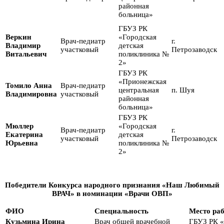
районная
больница»
ГБУЗ РК
Веркин
«Городская
Врач-педиатр
г.
Владимир
детская
участковый
Петрозаводск
Витальевич
поликлиника №
2»
ГБУЗ РК
«Прионежская
Томило Анна
Врач-педиатр
центральная
п. Шуя
Владимировна
участковый
районная
больница»
ГБУЗ РК
Мюллер
«Городская
Врач-педиатр
г.
Екатерина
детская
участковый
Петрозаводск
Юрьевна
поликлиника №
2»
Победители Конкурса народного признания «Наш Любимый
ВРАЧ» в номинации «Врачи ОВП»
ФИО
Специальность
Место ра
Кузьмина Ирина
Врач общей врачебной
ГБУЗ РК 