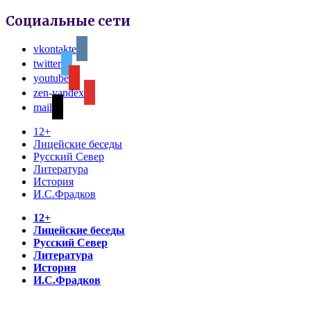
Социальные сети
vkontakte
twitter
youtube
zen-yandex
mail
12+
Лицейские беседы
Русский Север
Литература
История
И.С.Фрадков
12+
Лицейские беседы
Русский Север
Литература
История
И.С.Фрадков