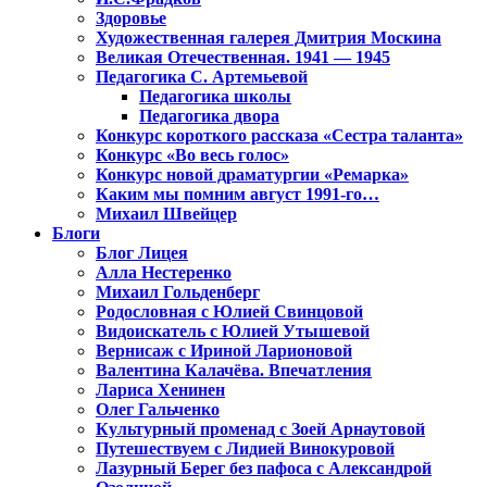
Здоровье
Художественная галерея Дмитрия Москина
Великая Отечественная. 1941 — 1945
Педагогика С. Артемьевой
Педагогика школы
Педагогика двора
Конкурс короткого рассказа «Сестра таланта»
Конкурс «Во весь голос»
Конкурс новой драматургии «Ремарка»
Каким мы помним август 1991-го…
Михаил Швейцер
Блоги
Блог Лицея
Алла Нестеренко
Михаил Гольденберг
Родословная с Юлией Свинцовой
Видоискатель с Юлией Утышевой
Вернисаж с Ириной Ларионовой
Валентина Калачёва. Впечатления
Лариса Хенинен
Олег Гальченко
Культурный променад с Зоей Арнаутовой
Путешествуем с Лидией Винокуровой
Лазурный Берег без пафоса с Александрой