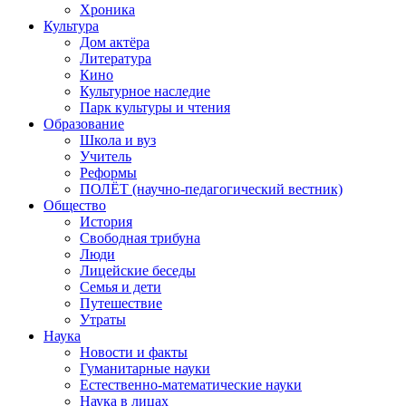
Хроника
Культура
Дом актёра
Литература
Кино
Культурное наследие
Парк культуры и чтения
Образование
Школа и вуз
Учитель
Реформы
ПОЛЁТ (научно-педагогический вестник)
Общество
История
Свободная трибуна
Люди
Лицейские беседы
Семья и дети
Путешествие
Утраты
Наука
Новости и факты
Гуманитарные науки
Естественно-математические науки
Наука в лицах