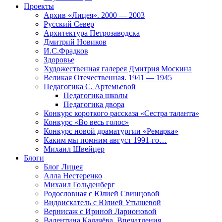
Проекты
Архив «Лицея». 2000 — 2003
Русский Север
Архитектура Петрозаводска
Дмитрий Новиков
И.С.Фрадков
Здоровье
Художественная галерея Дмитрия Москина
Великая Отечественная. 1941 — 1945
Педагогика С. Артемьевой
Педагогика школы
Педагогика двора
Конкурс короткого рассказа «Сестра таланта»
Конкурс «Во весь голос»
Конкурс новой драматургии «Ремарка»
Каким мы помним август 1991-го…
Михаил Швейцер
Блоги
Блог Лицея
Алла Нестеренко
Михаил Гольденберг
Родословная с Юлией Свинцовой
Видоискатель с Юлией Утышевой
Вернисаж с Ириной Ларионовой
Валентина Калачёва. Впечатления