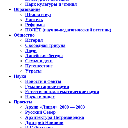
Парк культуры и чтения
Образование
Школа и вуз
Учитель
Реформы
ПОЛЁТ (научно-педагогический вестник)
Общество
История
Свободная трибуна
Люди
Лицейские беседы
Семья и дети
Путешествие
Утраты
Наука
Новости и факты
Гуманитарные науки
Естественно-математические науки
Наука в лицах
Проекты
Архив «Лицея». 2000 — 2003
Русский Север
Архитектура Петрозаводска
Дмитрий Новиков
И.С.Фрадков