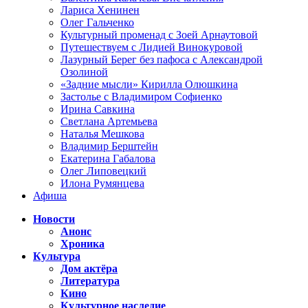
Лариса Хенинен
Олег Гальченко
Культурный променад с Зоей Арнаутовой
Путешествуем с Лидией Винокуровой
Лазурный Берег без пафоса с Александрой
Озолиной
«Задние мысли» Кирилла Олюшкина
Застолье с Владимиром Софиенко
Ирина Савкина
Светлана Артемьева
Наталья Мешкова
Владимир Берштейн
Екатерина Габалова
Олег Липовецкий
Илона Румянцева
Афиша
Новости
Анонс
Хроника
Культура
Дом актёра
Литература
Кино
Культурное наследие