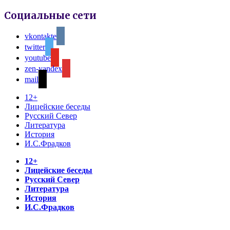
Социальные сети
vkontakte
twitter
youtube
zen-yandex
mail
12+
Лицейские беседы
Русский Север
Литература
История
И.С.Фрадков
12+
Лицейские беседы
Русский Север
Литература
История
И.С.Фрадков