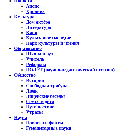
Новости
Анонс
Хроника
Культура
Дом актёра
Литература
Кино
Культурное наследие
Парк культуры и чтения
Образование
Школа и вуз
Учитель
Реформы
ПОЛЁТ (научно-педагогический вестник)
Общество
История
Свободная трибуна
Люди
Лицейские беседы
Семья и дети
Путешествие
Утраты
Наука
Новости и факты
Гуманитарные науки