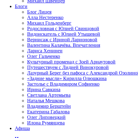
Михаил Швейцер
Блоги
Блог Лицея
Алла Нестеренко
Михаил Гольденберг
Родословная с Юлией Свинцовой
Видоискатель с Юлией Утышевой
Вернисаж с Ириной Ларионовой
Валентина Калачёва. Впечатления
Лариса Хенинен
Олег Гальченко
Культурный променад с Зоей Арнаутовой
Путешествуем с Лидией Винокуровой
Лазурный Берег без пафоса с Александрой Озолино
«Задние мысли» Кирилла Олюшкина
Застолье с Владимиром Софиенко
Ирина Савкина
Светлана Артемьева
Наталья Мешкова
Владимир Берштейн
Екатерина Габалова
Олег Липовецкий
Илона Румянцева
Афиша