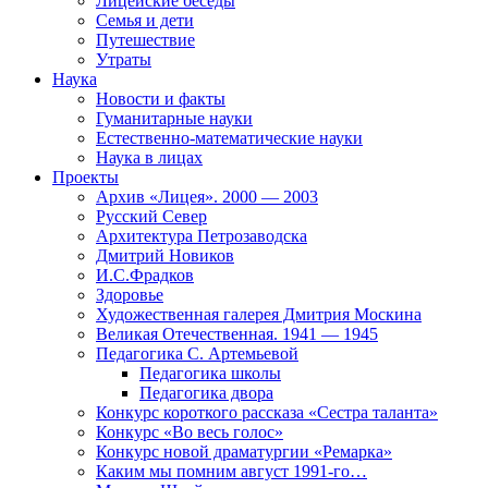
Лицейские беседы
Семья и дети
Путешествие
Утраты
Наука
Новости и факты
Гуманитарные науки
Естественно-математические науки
Наука в лицах
Проекты
Архив «Лицея». 2000 — 2003
Русский Север
Архитектура Петрозаводска
Дмитрий Новиков
И.С.Фрадков
Здоровье
Художественная галерея Дмитрия Москина
Великая Отечественная. 1941 — 1945
Педагогика С. Артемьевой
Педагогика школы
Педагогика двора
Конкурс короткого рассказа «Сестра таланта»
Конкурс «Во весь голос»
Конкурс новой драматургии «Ремарка»
Каким мы помним август 1991-го…