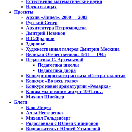
Естественно-математические науки
Наука в лицах
Проекты
Архив «Лицея». 2000 — 2003
Русский Север
Архитектура Петрозаводска
Дмитрий Новиков
И.С.Фрадков
Здоровье
Художественная галерея Дмитрия Москина
Великая Отечественная. 1941 — 1945
Педагогика С. Артемьевой
Педагогика школы
Педагогика двора
Конкурс короткого рассказа «Сестра таланта»
Конкурс «Во весь голос»
Конкурс новой драматургии «Ремарка»
Каким мы помним август 1991-го…
Михаил Швейцер
Блоги
Блог Лицея
Алла Нестеренко
Михаил Гольденберг
Родословная с Юлией Свинцовой
Видоискатель с Юлией Утышевой