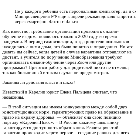
Не у каждого ребенка есть персональный компьютер, да и см
Минпросвещения РФ еще в апреле рекомендовало запретить
через смартфон. Фото: riafan.ru
Как известно, требование организаций проводить онлайн-
обучение из дома появилось только в 2020 году во время
пандемии. В период самоизоляции, когда родители школьников
находились с ними дома, это было понятно и оправданно. Но что
делать им сейчас, когда детей в случае карантина отправляют на
дистант, а учителя по поручению Минобразования требуют
организовать онлайн-обучение через
Zoom
или другие
программы? При этом работу для родителей никто не отменял,
так как больничный в таком случае не предусмотрен.
Законны ли действия власти и школ?
Известный в Карелии юрист Елена Пальцева считает, что
незаконны.
— В этой ситуации мы имеем конкуренцию между собой двух
конституционных норм, гарантирующих право на образование и
право на охрану здоровья, — объясняет она свою позицию
порталу «Карелия.Ньюс». – В России каждому школьнику
гарантируется доступность образования. Реализация этой
гарантии происходит через: первое – создание равных для всех