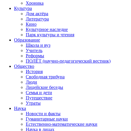
Хроника
Культура
Дом актёра
Литература
Кино
Культурное наследие
Парк культуры и чтения
Образование
Школа и вуз
Учитель
Реформы
ПОЛЁТ (научно-педагогический вестник)
Общество
История
Свободная трибуна
Люди
Лицейские беседы
Семья и дети
Путешествие
Утраты
Наука
Новости и факты
Гуманитарные науки
Естественно-математические науки
Наука в лицах