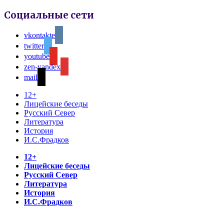
Социальные сети
vkontakte
twitter
youtube
zen-yandex
mail
12+
Лицейские беседы
Русский Север
Литература
История
И.С.Фрадков
12+
Лицейские беседы
Русский Север
Литература
История
И.С.Фрадков