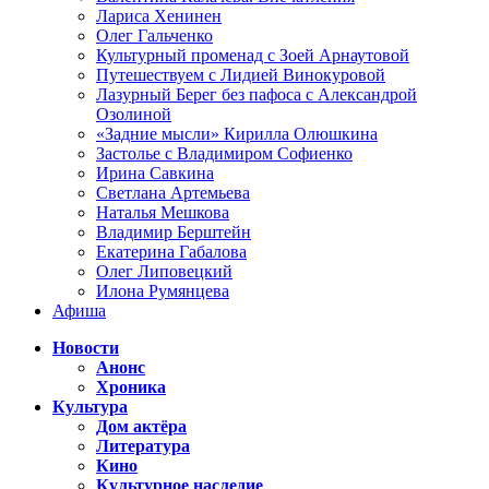
Лариса Хенинен
Олег Гальченко
Культурный променад с Зоей Арнаутовой
Путешествуем с Лидией Винокуровой
Лазурный Берег без пафоса с Александрой
Озолиной
«Задние мысли» Кирилла Олюшкина
Застолье с Владимиром Софиенко
Ирина Савкина
Светлана Артемьева
Наталья Мешкова
Владимир Берштейн
Екатерина Габалова
Олег Липовецкий
Илона Румянцева
Афиша
Новости
Анонс
Хроника
Культура
Дом актёра
Литература
Кино
Культурное наследие