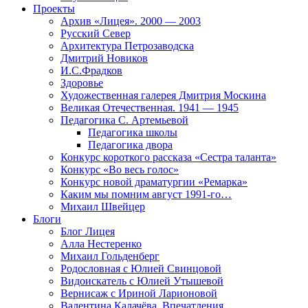
Проекты
Архив «Лицея». 2000 — 2003
Русский Север
Архитектура Петрозаводска
Дмитрий Новиков
И.С.Фрадков
Здоровье
Художественная галерея Дмитрия Москина
Великая Отечественная. 1941 — 1945
Педагогика С. Артемьевой
Педагогика школы
Педагогика двора
Конкурс короткого рассказа «Сестра таланта»
Конкурс «Во весь голос»
Конкурс новой драматургии «Ремарка»
Каким мы помним август 1991-го…
Михаил Швейцер
Блоги
Блог Лицея
Алла Нестеренко
Михаил Гольденберг
Родословная с Юлией Свинцовой
Видоискатель с Юлией Утышевой
Вернисаж с Ириной Ларионовой
Валентина Калачёва. Впечатления