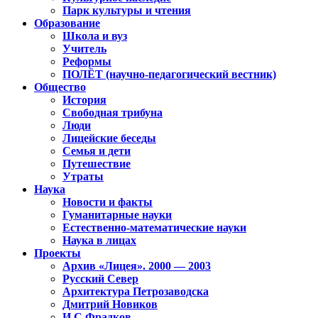
Парк культуры и чтения
Образование
Школа и вуз
Учитель
Реформы
ПОЛЁТ (научно-педагогический вестник)
Общество
История
Свободная трибуна
Люди
Лицейские беседы
Семья и дети
Путешествие
Утраты
Наука
Новости и факты
Гуманитарные науки
Естественно-математические науки
Наука в лицах
Проекты
Архив «Лицея». 2000 — 2003
Русский Север
Архитектура Петрозаводска
Дмитрий Новиков
И.С.Фрадков