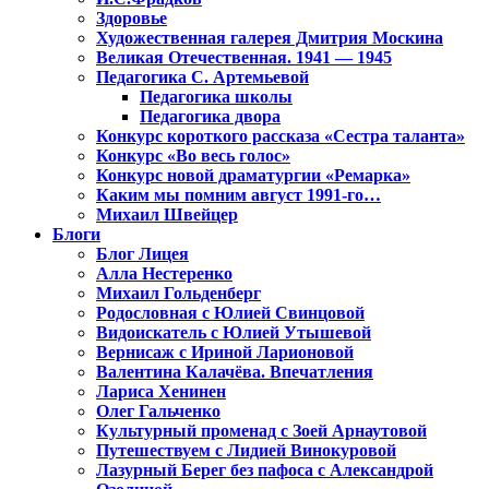
Здоровье
Художественная галерея Дмитрия Москина
Великая Отечественная. 1941 — 1945
Педагогика С. Артемьевой
Педагогика школы
Педагогика двора
Конкурс короткого рассказа «Сестра таланта»
Конкурс «Во весь голос»
Конкурс новой драматургии «Ремарка»
Каким мы помним август 1991-го…
Михаил Швейцер
Блоги
Блог Лицея
Алла Нестеренко
Михаил Гольденберг
Родословная с Юлией Свинцовой
Видоискатель с Юлией Утышевой
Вернисаж с Ириной Ларионовой
Валентина Калачёва. Впечатления
Лариса Хенинен
Олег Гальченко
Культурный променад с Зоей Арнаутовой
Путешествуем с Лидией Винокуровой
Лазурный Берег без пафоса с Александрой