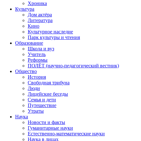
Хроника
Культура
Дом актёра
Литература
Кино
Культурное наследие
Парк культуры и чтения
Образование
Школа и вуз
Учитель
Реформы
ПОЛЁТ (научно-педагогический вестник)
Общество
История
Свободная трибуна
Люди
Лицейские беседы
Семья и дети
Путешествие
Утраты
Наука
Новости и факты
Гуманитарные науки
Естественно-математические науки
Наука в лицах