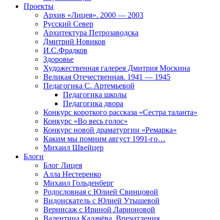
Проекты
Архив «Лицея». 2000 — 2003
Русский Север
Архитектура Петрозаводска
Дмитрий Новиков
И.С.Фрадков
Здоровье
Художественная галерея Дмитрия Москина
Великая Отечественная. 1941 — 1945
Педагогика С. Артемьевой
Педагогика школы
Педагогика двора
Конкурс короткого рассказа «Сестра таланта»
Конкурс «Во весь голос»
Конкурс новой драматургии «Ремарка»
Каким мы помним август 1991-го…
Михаил Швейцер
Блоги
Блог Лицея
Алла Нестеренко
Михаил Гольденберг
Родословная с Юлией Свинцовой
Видоискатель с Юлией Утышевой
Вернисаж с Ириной Ларионовой
Валентина Калачёва. Впечатления