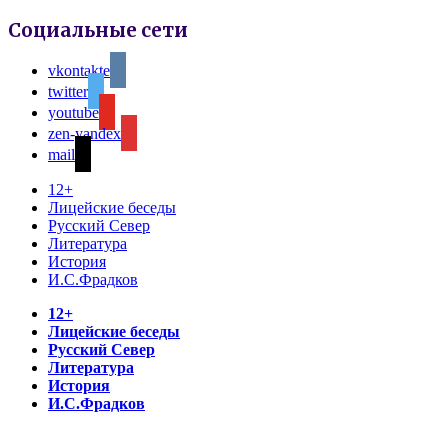
Социальные сети
vkontakte
twitter
youtube
zen-yandex
mail
12+
Лицейские беседы
Русский Север
Литература
История
И.С.Фрадков
12+
Лицейские беседы
Русский Север
Литература
История
И.С.Фрадков