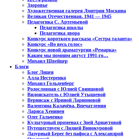
Здоровье
Художественная галерея Дмитрия Москина
Великая Отечественная. 1941 — 1945
Педагогика С. Артемьевой
Педагогика школы
Педагогика двора
Конкурс короткого рассказа «Сестра таланта»
Конкурс «Во весь голос»
Конкурс новой драматургии «Ремарка»
Каким мы помним август 1991-го…
Михаил Швейцер
Блоги
Блог Лицея
Алла Нестеренко
Михаил Гольденберг
Родословная с Юлией Свинцовой
Видоискатель с Юлией Утышевой
Вернисаж с Ириной Ларионовой
Валентина Калачёва. Впечатления
Лариса Хенинен
Олег Гальченко
Культурный променад с Зоей Арнаутовой
Путешествуем с Лидией Винокуровой
Лазурный Берег без пафоса с Александрой