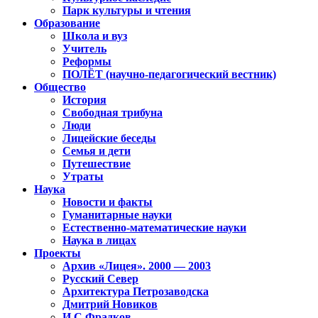
Парк культуры и чтения
Образование
Школа и вуз
Учитель
Реформы
ПОЛЁТ (научно-педагогический вестник)
Общество
История
Свободная трибуна
Люди
Лицейские беседы
Семья и дети
Путешествие
Утраты
Наука
Новости и факты
Гуманитарные науки
Естественно-математические науки
Наука в лицах
Проекты
Архив «Лицея». 2000 — 2003
Русский Север
Архитектура Петрозаводска
Дмитрий Новиков
И.С.Фрадков