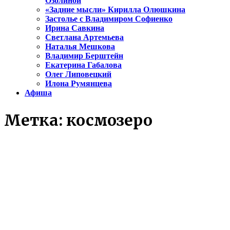
Озолиной
«Задние мысли» Кирилла Олюшкина
Застолье с Владимиром Софиенко
Ирина Савкина
Светлана Артемьева
Наталья Мешкова
Владимир Берштейн
Екатерина Габалова
Олег Липовецкий
Илона Румянцева
Афиша
Метка:
космозеро