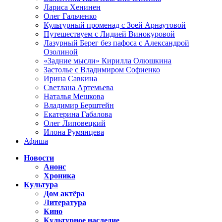
Лариса Хенинен
Олег Гальченко
Культурный променад с Зоей Арнаутовой
Путешествуем с Лидией Винокуровой
Лазурный Берег без пафоса с Александрой
Озолиной
«Задние мысли» Кирилла Олюшкина
Застолье с Владимиром Софиенко
Ирина Савкина
Светлана Артемьева
Наталья Мешкова
Владимир Берштейн
Екатерина Габалова
Олег Липовецкий
Илона Румянцева
Афиша
Новости
Анонс
Хроника
Культура
Дом актёра
Литература
Кино
Культурное наследие