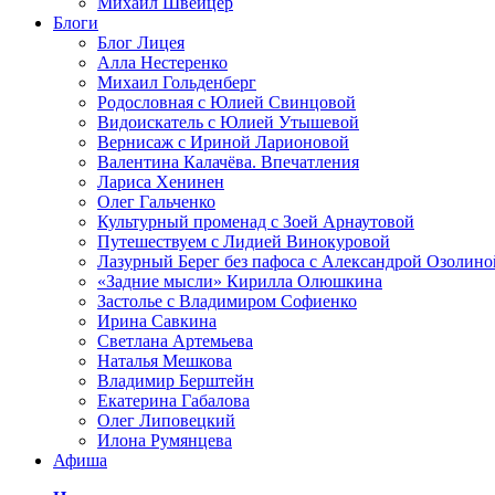
Михаил Швейцер
Блоги
Блог Лицея
Алла Нестеренко
Михаил Гольденберг
Родословная с Юлией Свинцовой
Видоискатель с Юлией Утышевой
Вернисаж с Ириной Ларионовой
Валентина Калачёва. Впечатления
Лариса Хенинен
Олег Гальченко
Культурный променад с Зоей Арнаутовой
Путешествуем с Лидией Винокуровой
Лазурный Берег без пафоса с Александрой Озолино
«Задние мысли» Кирилла Олюшкина
Застолье с Владимиром Софиенко
Ирина Савкина
Светлана Артемьева
Наталья Мешкова
Владимир Берштейн
Екатерина Габалова
Олег Липовецкий
Илона Румянцева
Афиша