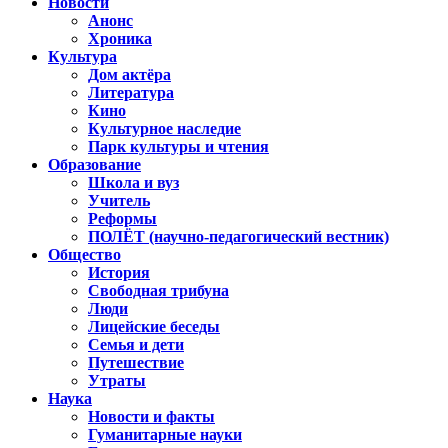
Новости
Анонс
Хроника
Культура
Дом актёра
Литература
Кино
Культурное наследие
Парк культуры и чтения
Образование
Школа и вуз
Учитель
Реформы
ПОЛЁТ (научно-педагогический вестник)
Общество
История
Свободная трибуна
Люди
Лицейские беседы
Семья и дети
Путешествие
Утраты
Наука
Новости и факты
Гуманитарные науки