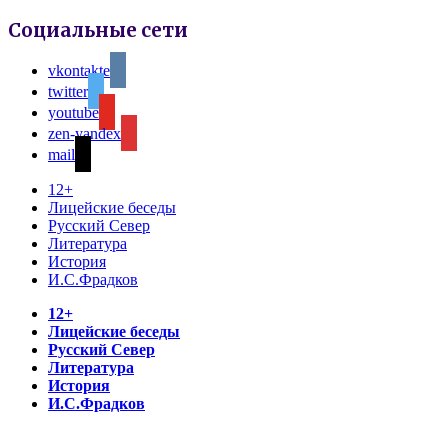
Социальные сети
vkontakte
twitter
youtube
zen-yandex
mail
12+
Лицейские беседы
Русский Север
Литература
История
И.С.Фрадков
12+
Лицейские беседы
Русский Север
Литература
История
И.С.Фрадков