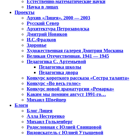
Естественно-математические науки
Наука в лицах
Проекты
Архив «Лицея». 2000 — 2003
Русский Север
Архитектура Петрозаводска
Дмитрий Новиков
И.С.Фрадков
Здоровье
Художественная галерея Дмитрия Москина
Великая Отечественная. 1941 — 1945
Педагогика С. Артемьевой
Педагогика школы
Педагогика двора
Конкурс короткого рассказа «Сестра таланта»
Конкурс «Во весь голос»
Конкурс новой драматургии «Ремарка»
Каким мы помним август 1991-го…
Михаил Швейцер
Блоги
Блог Лицея
Алла Нестеренко
Михаил Гольденберг
Родословная с Юлией Свинцовой
Видоискатель с Юлией Утышевой