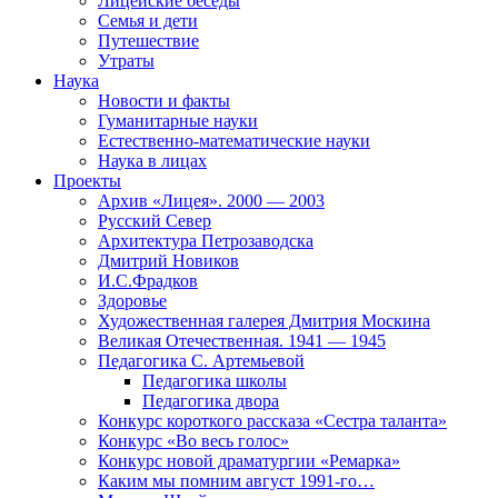
Лицейские беседы
Семья и дети
Путешествие
Утраты
Наука
Новости и факты
Гуманитарные науки
Естественно-математические науки
Наука в лицах
Проекты
Архив «Лицея». 2000 — 2003
Русский Север
Архитектура Петрозаводска
Дмитрий Новиков
И.С.Фрадков
Здоровье
Художественная галерея Дмитрия Москина
Великая Отечественная. 1941 — 1945
Педагогика С. Артемьевой
Педагогика школы
Педагогика двора
Конкурс короткого рассказа «Сестра таланта»
Конкурс «Во весь голос»
Конкурс новой драматургии «Ремарка»
Каким мы помним август 1991-го…