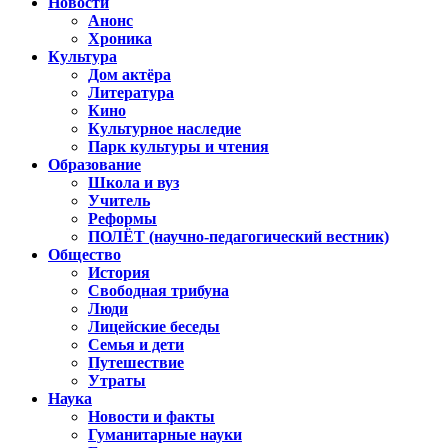
Новости
Анонс
Хроника
Культура
Дом актёра
Литература
Кино
Культурное наследие
Парк культуры и чтения
Образование
Школа и вуз
Учитель
Реформы
ПОЛЁТ (научно-педагогический вестник)
Общество
История
Свободная трибуна
Люди
Лицейские беседы
Семья и дети
Путешествие
Утраты
Наука
Новости и факты
Гуманитарные науки