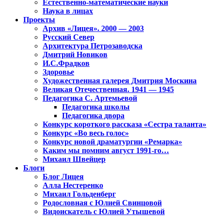
Естественно-математические науки
Наука в лицах
Проекты
Архив «Лицея». 2000 — 2003
Русский Север
Архитектура Петрозаводска
Дмитрий Новиков
И.С.Фрадков
Здоровье
Художественная галерея Дмитрия Москина
Великая Отечественная. 1941 — 1945
Педагогика С. Артемьевой
Педагогика школы
Педагогика двора
Конкурс короткого рассказа «Сестра таланта»
Конкурс «Во весь голос»
Конкурс новой драматургии «Ремарка»
Каким мы помним август 1991-го…
Михаил Швейцер
Блоги
Блог Лицея
Алла Нестеренко
Михаил Гольденберг
Родословная с Юлией Свинцовой
Видоискатель с Юлией Утышевой