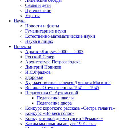
Лицейские беседы
Семья и дети
Путешествие
Утраты
Наука
Новости и факты
Гуманитарные науки
Естественно-математические науки
Наука в лицах
Проекты
Архив «Лицея». 2000 — 2003
Русский Север
Архитектура Петрозаводска
Дмитрий Новиков
И.С.Фрадков
Здоровье
Художественная галерея Дмитрия Москина
Великая Отечественная. 1941 — 1945
Педагогика С. Артемьевой
Педагогика школы
Педагогика двора
Конкурс короткого рассказа «Сестра таланта»
Конкурс «Во весь голос»
Конкурс новой драматургии «Ремарка»
Каким мы помним август 1991-го…