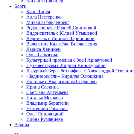
Михаил Швейцер
Блоги
Блог Лицея
Алла Нестеренко
Михаил Гольденберг
Родословная с Юлией Свинцовой
Видоискатель с Юлией Утышевой
Вернисаж с Ириной Ларионовой
Валентина Калачёва. Впечатления
Лариса Хенинен
Олег Гальченко
Культурный променад с Зоей Арнаутовой
Путешествуем с Лидией Винокуровой
Лазурный Берег без пафоса с Александрой Озолино
«Задние мысли» Кирилла Олюшкина
Застолье с Владимиром Софиенко
Ирина Савкина
Светлана Артемьева
Наталья Мешкова
Владимир Берштейн
Екатерина Габалова
Олег Липовецкий
Илона Румянцева
Афиша