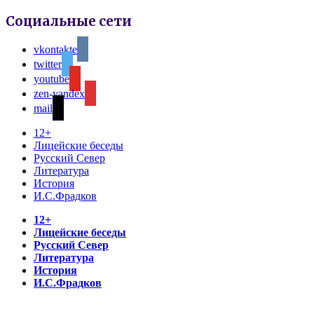
Социальные сети
vkontakte
twitter
youtube
zen-yandex
mail
12+
Лицейские беседы
Русский Север
Литература
История
И.С.Фрадков
12+
Лицейские беседы
Русский Север
Литература
История
И.С.Фрадков