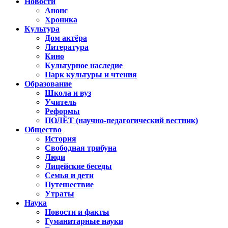
Новости
Анонс
Хроника
Культура
Дом актёра
Литература
Кино
Культурное наследие
Парк культуры и чтения
Образование
Школа и вуз
Учитель
Реформы
ПОЛЁТ (научно-педагогический вестник)
Общество
История
Свободная трибуна
Люди
Лицейские беседы
Семья и дети
Путешествие
Утраты
Наука
Новости и факты
Гуманитарные науки