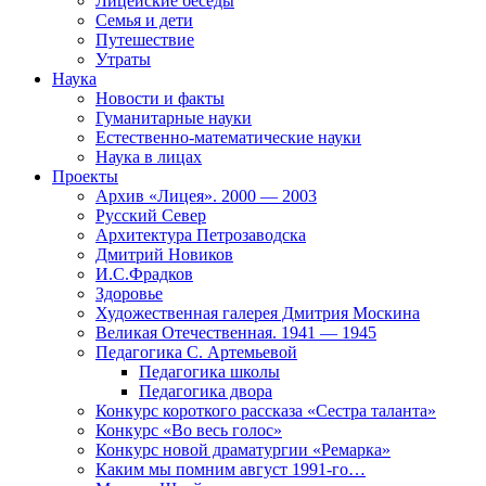
Лицейские беседы
Семья и дети
Путешествие
Утраты
Наука
Новости и факты
Гуманитарные науки
Естественно-математические науки
Наука в лицах
Проекты
Архив «Лицея». 2000 — 2003
Русский Север
Архитектура Петрозаводска
Дмитрий Новиков
И.С.Фрадков
Здоровье
Художественная галерея Дмитрия Москина
Великая Отечественная. 1941 — 1945
Педагогика С. Артемьевой
Педагогика школы
Педагогика двора
Конкурс короткого рассказа «Сестра таланта»
Конкурс «Во весь голос»
Конкурс новой драматургии «Ремарка»
Каким мы помним август 1991-го…