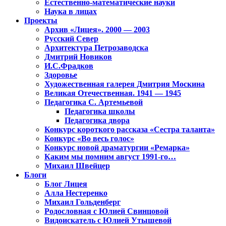
Естественно-математические науки
Наука в лицах
Проекты
Архив «Лицея». 2000 — 2003
Русский Север
Архитектура Петрозаводска
Дмитрий Новиков
И.С.Фрадков
Здоровье
Художественная галерея Дмитрия Москина
Великая Отечественная. 1941 — 1945
Педагогика С. Артемьевой
Педагогика школы
Педагогика двора
Конкурс короткого рассказа «Сестра таланта»
Конкурс «Во весь голос»
Конкурс новой драматургии «Ремарка»
Каким мы помним август 1991-го…
Михаил Швейцер
Блоги
Блог Лицея
Алла Нестеренко
Михаил Гольденберг
Родословная с Юлией Свинцовой
Видоискатель с Юлией Утышевой