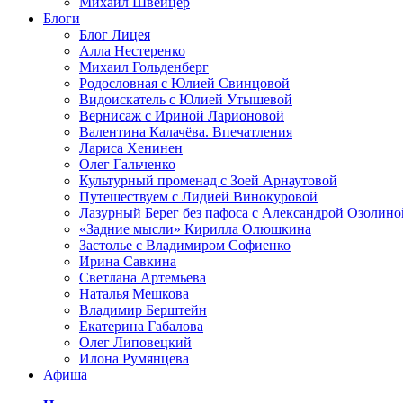
Михаил Швейцер
Блоги
Блог Лицея
Алла Нестеренко
Михаил Гольденберг
Родословная с Юлией Свинцовой
Видоискатель с Юлией Утышевой
Вернисаж с Ириной Ларионовой
Валентина Калачёва. Впечатления
Лариса Хенинен
Олег Гальченко
Культурный променад с Зоей Арнаутовой
Путешествуем с Лидией Винокуровой
Лазурный Берег без пафоса с Александрой Озолино
«Задние мысли» Кирилла Олюшкина
Застолье с Владимиром Софиенко
Ирина Савкина
Светлана Артемьева
Наталья Мешкова
Владимир Берштейн
Екатерина Габалова
Олег Липовецкий
Илона Румянцева
Афиша