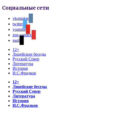
Социальные сети
vkontakte
twitter
youtube
zen-yandex
mail
12+
Лицейские беседы
Русский Север
Литература
История
И.С.Фрадков
12+
Лицейские беседы
Русский Север
Литература
История
И.С.Фрадков