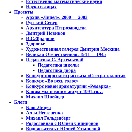
Естественно-математические науки
Наука в лицах
Проекты
Архив «Лицея». 2000 — 2003
Русский Север
Архитектура Петрозаводска
Дмитрий Новиков
И.С.Фрадков
Здоровье
Художественная галерея Дмитрия Москина
Великая Отечественная. 1941 — 1945
Педагогика С. Артемьевой
Педагогика школы
Педагогика двора
Конкурс короткого рассказа «Сестра таланта»
Конкурс «Во весь голос»
Конкурс новой драматургии «Ремарка»
Каким мы помним август 1991-го…
Михаил Швейцер
Блоги
Блог Лицея
Алла Нестеренко
Михаил Гольденберг
Родословная с Юлией Свинцовой
Видоискатель с Юлией Утышевой