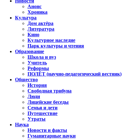
Новости
Анонс
Хроника
Культура
Дом актёра
Литература
Кино
Культурное наследие
Парк культуры и чтения
Образование
Школа и вуз
Учитель
Реформы
ПОЛЁТ (научно-педагогический вестник)
Общество
История
Свободная трибуна
Люди
Лицейские беседы
Семья и дети
Путешествие
Утраты
Наука
Новости и факты
Гуманитарные науки