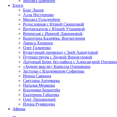
Михаил Швейцер
Блоги
Блог Лицея
Алла Нестеренко
Михаил Гольденберг
Родословная с Юлией Свинцовой
Видоискатель с Юлией Утышевой
Вернисаж с Ириной Ларионовой
Валентина Калачёва. Впечатления
Лариса Хенинен
Олег Гальченко
Культурный променад с Зоей Арнаутовой
Путешествуем с Лидией Винокуровой
Лазурный Берег без пафоса с Александрой Озолино
«Задние мысли» Кирилла Олюшкина
Застолье с Владимиром Софиенко
Ирина Савкина
Светлана Артемьева
Наталья Мешкова
Владимир Берштейн
Екатерина Габалова
Олег Липовецкий
Илона Румянцева
Афиша