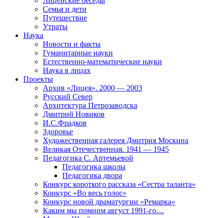
Лицейские беседы
Семья и дети
Путешествие
Утраты
Наука
Новости и факты
Гуманитарные науки
Естественно-математические науки
Наука в лицах
Проекты
Архив «Лицея». 2000 — 2003
Русский Север
Архитектура Петрозаводска
Дмитрий Новиков
И.С.Фрадков
Здоровье
Художественная галерея Дмитрия Москина
Великая Отечественная. 1941 — 1945
Педагогика С. Артемьевой
Педагогика школы
Педагогика двора
Конкурс короткого рассказа «Сестра таланта»
Конкурс «Во весь голос»
Конкурс новой драматургии «Ремарка»
Каким мы помним август 1991-го…