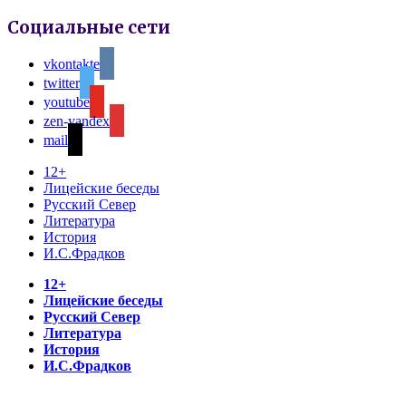
Социальные сети
vkontakte
twitter
youtube
zen-yandex
mail
12+
Лицейские беседы
Русский Север
Литература
История
И.С.Фрадков
12+
Лицейские беседы
Русский Север
Литература
История
И.С.Фрадков