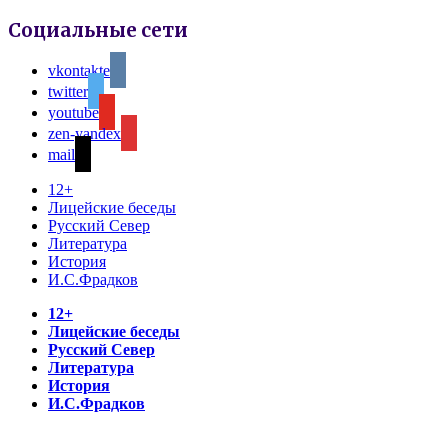
Социальные сети
vkontakte
twitter
youtube
zen-yandex
mail
12+
Лицейские беседы
Русский Север
Литература
История
И.С.Фрадков
12+
Лицейские беседы
Русский Север
Литература
История
И.С.Фрадков