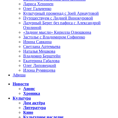
Лариса Хенинен
Олег Гальченко
Культурный променад с Зоей Арнаутовой
Путешествуем с Лидией Винокуровой
Лазурный Берег без пафоса с Александрой
Озолиной
«Задние мысли» Кирилла Олюшкина
Застолье с Владимиром Софиенко
Ирина Савкина
Светлана Артемьева
Наталья Мешкова
Владимир Берштейн
Екатерина Габалова
Олег Липовецкий
Илона Румянцева
Афиша
Новости
Анонс
Хроника
Культура
Дом актёра
Литература
Кино
Культурное наследие