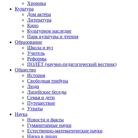
Хроника
Культура
Дом актёра
Литература
Кино
Культурное наследие
Парк культуры и чтения
Образование
Школа и вуз
Учитель
Реформы
ПОЛЁТ (научно-педагогический вестник)
Общество
История
Свободная трибуна
Люди
Лицейские беседы
Семья и дети
Путешествие
Утраты
Наука
Новости и факты
Гуманитарные науки
Естественно-математические науки
Наука в лицах