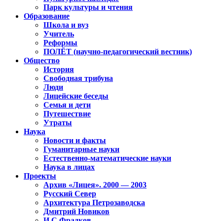
Парк культуры и чтения
Образование
Школа и вуз
Учитель
Реформы
ПОЛЁТ (научно-педагогический вестник)
Общество
История
Свободная трибуна
Люди
Лицейские беседы
Семья и дети
Путешествие
Утраты
Наука
Новости и факты
Гуманитарные науки
Естественно-математические науки
Наука в лицах
Проекты
Архив «Лицея». 2000 — 2003
Русский Север
Архитектура Петрозаводска
Дмитрий Новиков
И.С.Фрадков