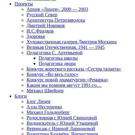
Проекты
Архив «Лицея». 2000 — 2003
Русский Север
Архитектура Петрозаводска
Дмитрий Новиков
И.С.Фрадков
Здоровье
Художественная галерея Дмитрия Москина
Великая Отечественная. 1941 — 1945
Педагогика С. Артемьевой
Педагогика школы
Педагогика двора
Конкурс короткого рассказа «Сестра таланта»
Конкурс «Во весь голос»
Конкурс новой драматургии «Ремарка»
Каким мы помним август 1991-го…
Михаил Швейцер
Блоги
Блог Лицея
Алла Нестеренко
Михаил Гольденберг
Родословная с Юлией Свинцовой
Видоискатель с Юлией Утышевой
Вернисаж с Ириной Ларионовой
Валентина Калачёва. Впечатления