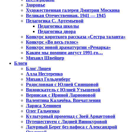
Здоровье
Художественная галерея Дмитрия Москина
Великая Отечественная. 1941 — 1945
Педагогика С. Артемьевой
Педагогика школы
Педагогика двора
Конкурс короткого рассказа «Сестра таланта»
Конкурс «Во весь голос»
Конкурс новой драматургии «Ремарка»
Каким мы помним август 1991-го…
Михаил Швейцер
Блоги
Блог Лицея
Алла Нестеренко
Михаил Гольденберг
Родословная с Юлией Свинцовой
Видоискатель с Юлией Утышевой
Вернисаж с Ириной Ларионовой
Валентина Калачёва. Впечатления
Лариса Хенинен
Олег Гальченко
Культурный променад с Зоей Арнаутовой
Путешествуем с Лидией Винокуровой
Лазурный Берег без пафоса с Александрой