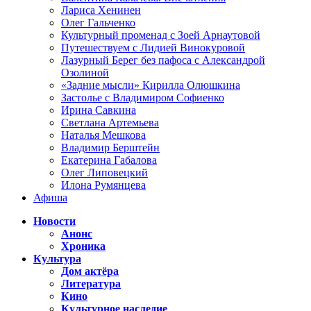
Лариса Хенинен
Олег Гальченко
Культурный променад с Зоей Арнаутовой
Путешествуем с Лидией Винокуровой
Лазурный Берег без пафоса с Александрой
Озолиной
«Задние мысли» Кирилла Олюшкина
Застолье с Владимиром Софиенко
Ирина Савкина
Светлана Артемьева
Наталья Мешкова
Владимир Берштейн
Екатерина Габалова
Олег Липовецкий
Илона Румянцева
Афиша
Новости
Анонс
Хроника
Культура
Дом актёра
Литература
Кино
Культурное наследие