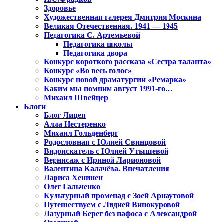
Здоровье
Художественная галерея Дмитрия Москина
Великая Отечественная. 1941 — 1945
Педагогика С. Артемьевой
Педагогика школы
Педагогика двора
Конкурс короткого рассказа «Сестра таланта»
Конкурс «Во весь голос»
Конкурс новой драматургии «Ремарка»
Каким мы помним август 1991-го…
Михаил Швейцер
Блоги
Блог Лицея
Алла Нестеренко
Михаил Гольденберг
Родословная с Юлией Свинцовой
Видоискатель с Юлией Утышевой
Вернисаж с Ириной Ларионовой
Валентина Калачёва. Впечатления
Лариса Хенинен
Олег Гальченко
Культурный променад с Зоей Арнаутовой
Путешествуем с Лидией Винокуровой
Лазурный Берег без пафоса с Александрой