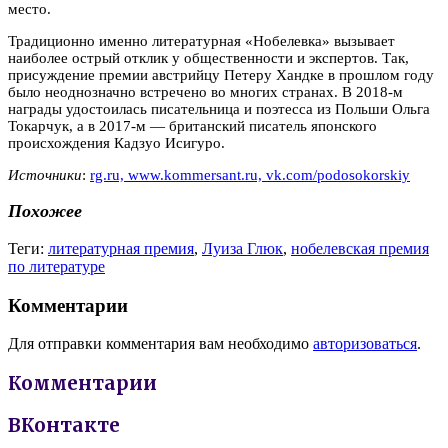
место.
Традиционно именно литературная «Нобелевка» вызывает
наиболее острый отклик у общественности и экспертов. Так,
присуждение премии австрийцу Петеру Хандке в прошлом году
было неоднозначно встречено во многих странах. В 2018-м
награды удостоилась писательница и поэтесса из Польши Ольга
Токарчук, а в 2017-м — британский писатель японского
происхождения Кадзуо Исигуро.
Источники
:
rg.ru,
www.kommersant.ru,
vk.com/podosokorskiy
Похожее
Теги:
литературная премия
,
Луиза Глюк
,
нобелевская премия
по литературе
Комментарии
Для отправки комментария вам необходимо
авторизоваться
.
Комментарии
ВКонтакте