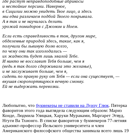
где растут неправдоподобные абрикосы
и нестойкие персики. Наверное,
в Сицилии можно увидеть Твое лицо, а здесь
мы едва различаем подбой Твоего покрывала.
А я так и не научилась делить
урожай помидоров с Джоном и Ноем.
Если есть справедливость в том, другом мире,
обделенные природой здесь, такие, как я,
получили бы львиную долю всего,
по чему они так изголодались —
их жадность будет лишь хвалой Тебе.
И никто не восславит Тебя больше, чем я
(ведь я так долго сдерживала это желанье),
и не заслуживает больше, чем я,
сидеть по правую руку от Тебя — если она существует, —
вкушая скоропортящуюся вечную смокву.
Ей не выдержать перевозки.
Любопытно, что
букмекеры не ставили на Луизу Глюк
. Пятерка
фаворитов этого года выглядела следующим образом: Мариз
Конде, Людмила Улицкая, Харуки Мураками, Маргарет Этвуд,
Нгуги Ва Тхионго. В списке фаворитов у букмекеров 77-летняя
адъюнкт-профессор Йельского университета и член
Американского философского общества занимала всего лишь 19