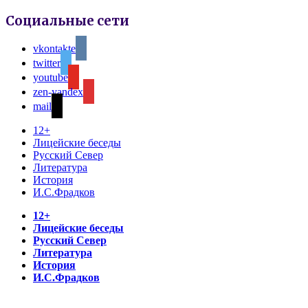
Социальные сети
vkontakte
twitter
youtube
zen-yandex
mail
12+
Лицейские беседы
Русский Север
Литература
История
И.С.Фрадков
12+
Лицейские беседы
Русский Север
Литература
История
И.С.Фрадков