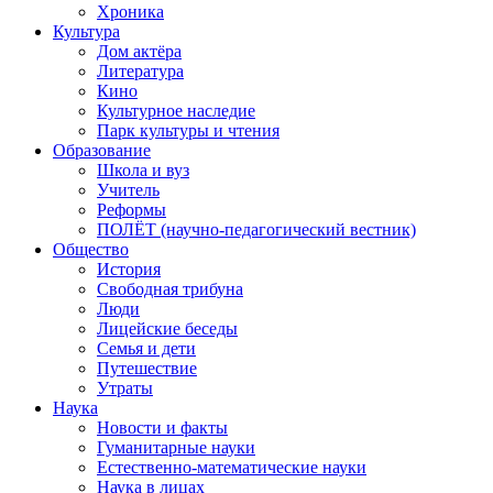
Хроника
Культура
Дом актёра
Литература
Кино
Культурное наследие
Парк культуры и чтения
Образование
Школа и вуз
Учитель
Реформы
ПОЛЁТ (научно-педагогический вестник)
Общество
История
Свободная трибуна
Люди
Лицейские беседы
Семья и дети
Путешествие
Утраты
Наука
Новости и факты
Гуманитарные науки
Естественно-математические науки
Наука в лицах