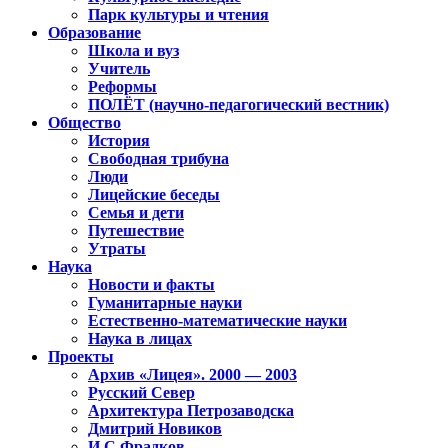
Парк культуры и чтения
Образование
Школа и вуз
Учитель
Реформы
ПОЛЁТ (научно-педагогический вестник)
Общество
История
Свободная трибуна
Люди
Лицейские беседы
Семья и дети
Путешествие
Утраты
Наука
Новости и факты
Гуманитарные науки
Естественно-математические науки
Наука в лицах
Проекты
Архив «Лицея». 2000 — 2003
Русский Север
Архитектура Петрозаводска
Дмитрий Новиков
И.С.Фрадков