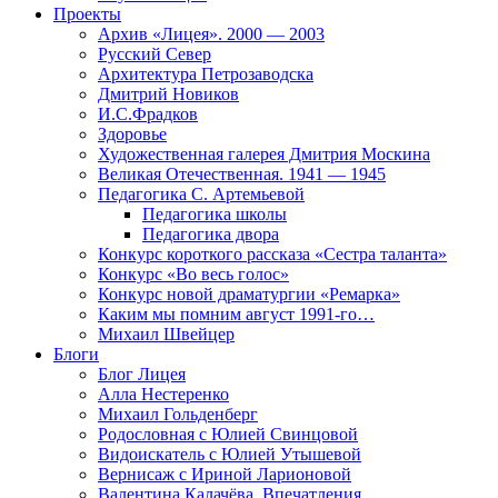
Проекты
Архив «Лицея». 2000 — 2003
Русский Север
Архитектура Петрозаводска
Дмитрий Новиков
И.С.Фрадков
Здоровье
Художественная галерея Дмитрия Москина
Великая Отечественная. 1941 — 1945
Педагогика С. Артемьевой
Педагогика школы
Педагогика двора
Конкурс короткого рассказа «Сестра таланта»
Конкурс «Во весь голос»
Конкурс новой драматургии «Ремарка»
Каким мы помним август 1991-го…
Михаил Швейцер
Блоги
Блог Лицея
Алла Нестеренко
Михаил Гольденберг
Родословная с Юлией Свинцовой
Видоискатель с Юлией Утышевой
Вернисаж с Ириной Ларионовой
Валентина Калачёва. Впечатления