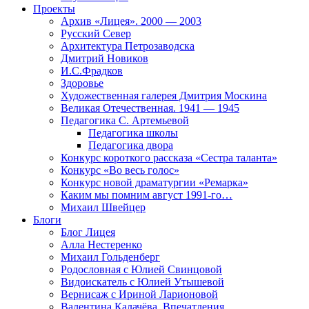
Проекты
Архив «Лицея». 2000 — 2003
Русский Север
Архитектура Петрозаводска
Дмитрий Новиков
И.С.Фрадков
Здоровье
Художественная галерея Дмитрия Москина
Великая Отечественная. 1941 — 1945
Педагогика С. Артемьевой
Педагогика школы
Педагогика двора
Конкурс короткого рассказа «Сестра таланта»
Конкурс «Во весь голос»
Конкурс новой драматургии «Ремарка»
Каким мы помним август 1991-го…
Михаил Швейцер
Блоги
Блог Лицея
Алла Нестеренко
Михаил Гольденберг
Родословная с Юлией Свинцовой
Видоискатель с Юлией Утышевой
Вернисаж с Ириной Ларионовой
Валентина Калачёва. Впечатления