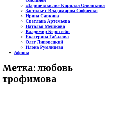
Озолиной
«Задние мысли» Кирилла Олюшкина
Застолье с Владимиром Софиенко
Ирина Савкина
Светлана Артемьева
Наталья Мешкова
Владимир Берштейн
Екатерина Габалова
Олег Липовецкий
Илона Румянцева
Афиша
Метка:
любовь
трофимова