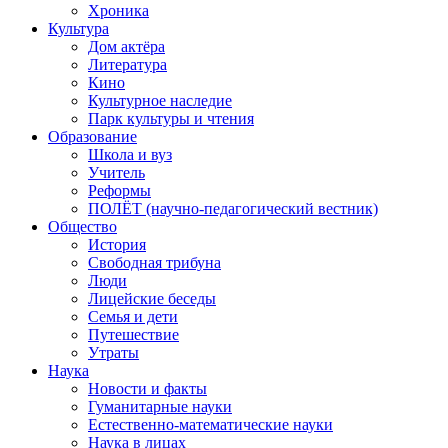
Хроника
Культура
Дом актёра
Литература
Кино
Культурное наследие
Парк культуры и чтения
Образование
Школа и вуз
Учитель
Реформы
ПОЛЁТ (научно-педагогический вестник)
Общество
История
Свободная трибуна
Люди
Лицейские беседы
Семья и дети
Путешествие
Утраты
Наука
Новости и факты
Гуманитарные науки
Естественно-математические науки
Наука в лицах