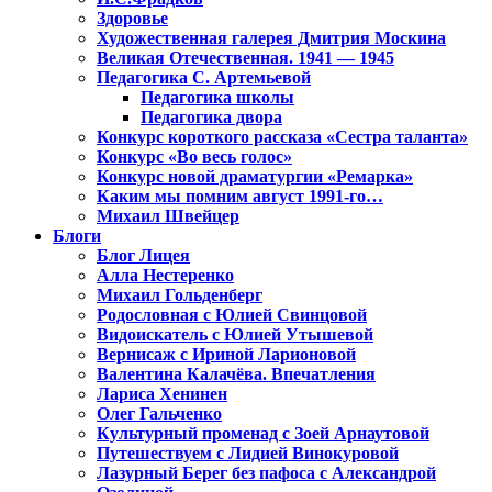
Здоровье
Художественная галерея Дмитрия Москина
Великая Отечественная. 1941 — 1945
Педагогика С. Артемьевой
Педагогика школы
Педагогика двора
Конкурс короткого рассказа «Сестра таланта»
Конкурс «Во весь голос»
Конкурс новой драматургии «Ремарка»
Каким мы помним август 1991-го…
Михаил Швейцер
Блоги
Блог Лицея
Алла Нестеренко
Михаил Гольденберг
Родословная с Юлией Свинцовой
Видоискатель с Юлией Утышевой
Вернисаж с Ириной Ларионовой
Валентина Калачёва. Впечатления
Лариса Хенинен
Олег Гальченко
Культурный променад с Зоей Арнаутовой
Путешествуем с Лидией Винокуровой
Лазурный Берег без пафоса с Александрой