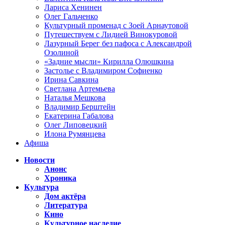
Лариса Хенинен
Олег Гальченко
Культурный променад с Зоей Арнаутовой
Путешествуем с Лидией Винокуровой
Лазурный Берег без пафоса с Александрой
Озолиной
«Задние мысли» Кирилла Олюшкина
Застолье с Владимиром Софиенко
Ирина Савкина
Светлана Артемьева
Наталья Мешкова
Владимир Берштейн
Екатерина Габалова
Олег Липовецкий
Илона Румянцева
Афиша
Новости
Анонс
Хроника
Культура
Дом актёра
Литература
Кино
Культурное наследие