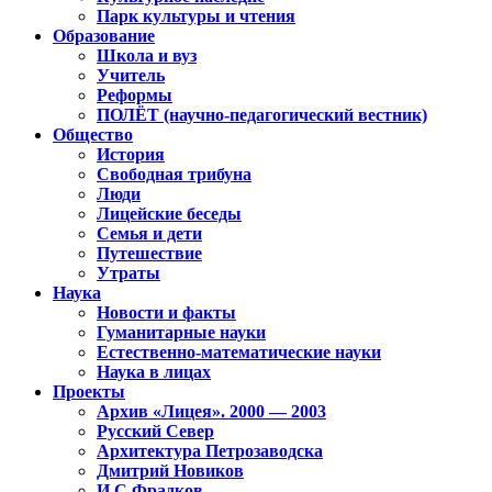
Парк культуры и чтения
Образование
Школа и вуз
Учитель
Реформы
ПОЛЁТ (научно-педагогический вестник)
Общество
История
Свободная трибуна
Люди
Лицейские беседы
Семья и дети
Путешествие
Утраты
Наука
Новости и факты
Гуманитарные науки
Естественно-математические науки
Наука в лицах
Проекты
Архив «Лицея». 2000 — 2003
Русский Север
Архитектура Петрозаводска
Дмитрий Новиков
И.С.Фрадков