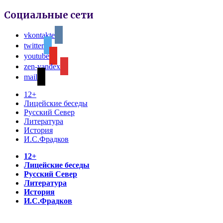
Социальные сети
vkontakte
twitter
youtube
zen-yandex
mail
12+
Лицейские беседы
Русский Север
Литература
История
И.С.Фрадков
12+
Лицейские беседы
Русский Север
Литература
История
И.С.Фрадков