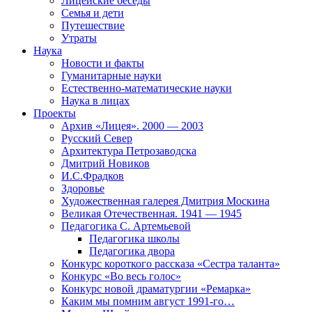
Лицейские беседы
Семья и дети
Путешествие
Утраты
Наука
Новости и факты
Гуманитарные науки
Естественно-математические науки
Наука в лицах
Проекты
Архив «Лицея». 2000 — 2003
Русский Север
Архитектура Петрозаводска
Дмитрий Новиков
И.С.Фрадков
Здоровье
Художественная галерея Дмитрия Москина
Великая Отечественная. 1941 — 1945
Педагогика С. Артемьевой
Педагогика школы
Педагогика двора
Конкурс короткого рассказа «Сестра таланта»
Конкурс «Во весь голос»
Конкурс новой драматургии «Ремарка»
Каким мы помним август 1991-го…