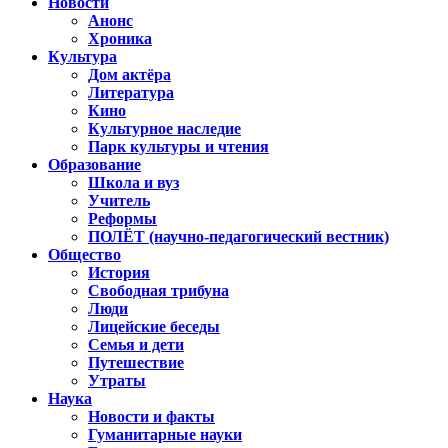
Новости
Анонс
Хроника
Культура
Дом актёра
Литература
Кино
Культурное наследие
Парк культуры и чтения
Образование
Школа и вуз
Учитель
Реформы
ПОЛЁТ (научно-педагогический вестник)
Общество
История
Свободная трибуна
Люди
Лицейские беседы
Семья и дети
Путешествие
Утраты
Наука
Новости и факты
Гуманитарные науки