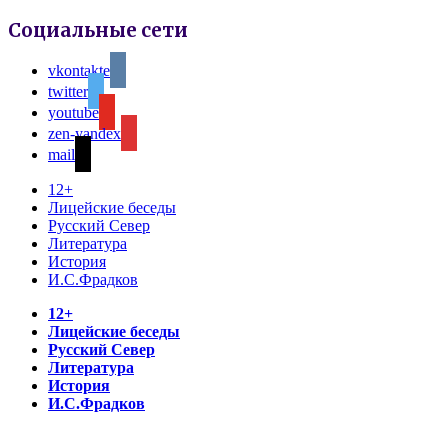
Социальные сети
vkontakte
twitter
youtube
zen-yandex
mail
12+
Лицейские беседы
Русский Север
Литература
История
И.С.Фрадков
12+
Лицейские беседы
Русский Север
Литература
История
И.С.Фрадков