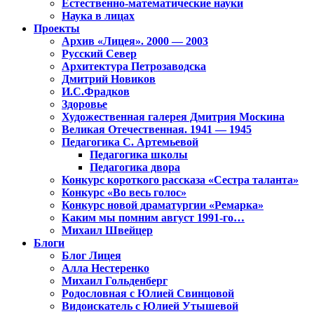
Естественно-математические науки
Наука в лицах
Проекты
Архив «Лицея». 2000 — 2003
Русский Север
Архитектура Петрозаводска
Дмитрий Новиков
И.С.Фрадков
Здоровье
Художественная галерея Дмитрия Москина
Великая Отечественная. 1941 — 1945
Педагогика С. Артемьевой
Педагогика школы
Педагогика двора
Конкурс короткого рассказа «Сестра таланта»
Конкурс «Во весь голос»
Конкурс новой драматургии «Ремарка»
Каким мы помним август 1991-го…
Михаил Швейцер
Блоги
Блог Лицея
Алла Нестеренко
Михаил Гольденберг
Родословная с Юлией Свинцовой
Видоискатель с Юлией Утышевой