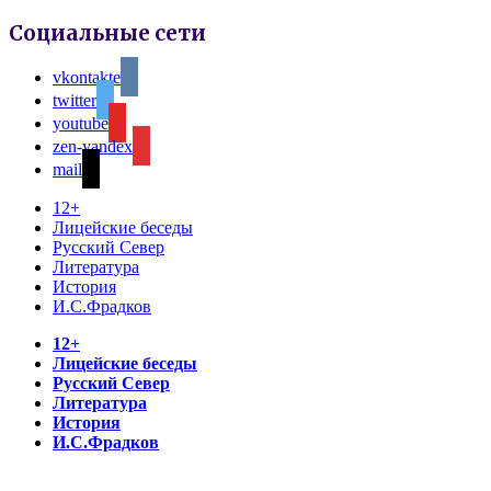
Социальные сети
vkontakte
twitter
youtube
zen-yandex
mail
12+
Лицейские беседы
Русский Север
Литература
История
И.С.Фрадков
12+
Лицейские беседы
Русский Север
Литература
История
И.С.Фрадков