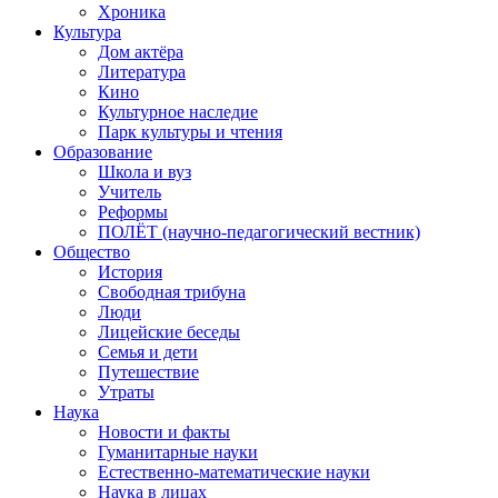
Хроника
Культура
Дом актёра
Литература
Кино
Культурное наследие
Парк культуры и чтения
Образование
Школа и вуз
Учитель
Реформы
ПОЛЁТ (научно-педагогический вестник)
Общество
История
Свободная трибуна
Люди
Лицейские беседы
Семья и дети
Путешествие
Утраты
Наука
Новости и факты
Гуманитарные науки
Естественно-математические науки
Наука в лицах