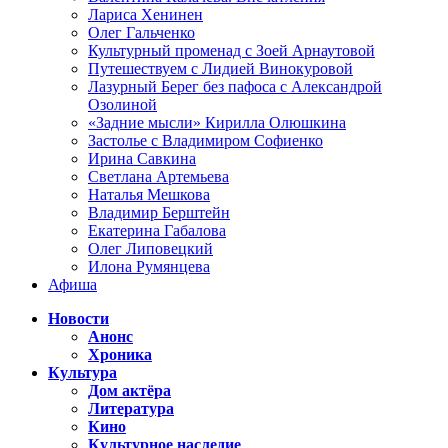
Лариса Хенинен
Олег Гальченко
Культурный променад с Зоей Арнаутовой
Путешествуем с Лидией Винокуровой
Лазурный Берег без пафоса с Александрой
Озолиной
«Задние мысли» Кирилла Олюшкина
Застолье с Владимиром Софиенко
Ирина Савкина
Светлана Артемьева
Наталья Мешкова
Владимир Берштейн
Екатерина Габалова
Олег Липовецкий
Илона Румянцева
Афиша
Новости
Анонс
Хроника
Культура
Дом актёра
Литература
Кино
Культурное наследие