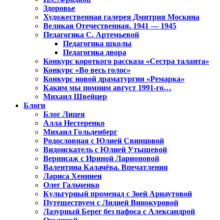
Здоровье
Художественная галерея Дмитрия Москина
Великая Отечественная. 1941 — 1945
Педагогика С. Артемьевой
Педагогика школы
Педагогика двора
Конкурс короткого рассказа «Сестра таланта»
Конкурс «Во весь голос»
Конкурс новой драматургии «Ремарка»
Каким мы помним август 1991-го…
Михаил Швейцер
Блоги
Блог Лицея
Алла Нестеренко
Михаил Гольденберг
Родословная с Юлией Свинцовой
Видоискатель с Юлией Утышевой
Вернисаж с Ириной Ларионовой
Валентина Калачёва. Впечатления
Лариса Хенинен
Олег Гальченко
Культурный променад с Зоей Арнаутовой
Путешествуем с Лидией Винокуровой
Лазурный Берег без пафоса с Александрой