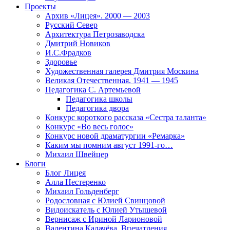
Проекты
Архив «Лицея». 2000 — 2003
Русский Север
Архитектура Петрозаводска
Дмитрий Новиков
И.С.Фрадков
Здоровье
Художественная галерея Дмитрия Москина
Великая Отечественная. 1941 — 1945
Педагогика С. Артемьевой
Педагогика школы
Педагогика двора
Конкурс короткого рассказа «Сестра таланта»
Конкурс «Во весь голос»
Конкурс новой драматургии «Ремарка»
Каким мы помним август 1991-го…
Михаил Швейцер
Блоги
Блог Лицея
Алла Нестеренко
Михаил Гольденберг
Родословная с Юлией Свинцовой
Видоискатель с Юлией Утышевой
Вернисаж с Ириной Ларионовой
Валентина Калачёва. Впечатления