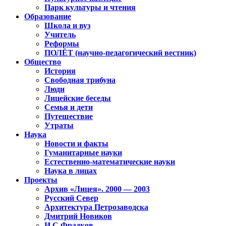
Парк культуры и чтения
Образование
Школа и вуз
Учитель
Реформы
ПОЛЁТ (научно-педагогический вестник)
Общество
История
Свободная трибуна
Люди
Лицейские беседы
Семья и дети
Путешествие
Утраты
Наука
Новости и факты
Гуманитарные науки
Естественно-математические науки
Наука в лицах
Проекты
Архив «Лицея». 2000 — 2003
Русский Север
Архитектура Петрозаводска
Дмитрий Новиков
И.С.Фрадков